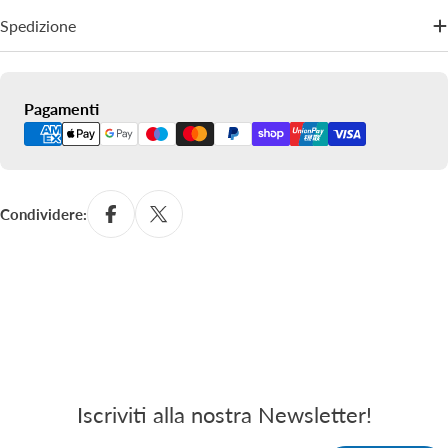
Spedizione
Metodi
Pagamenti
di
pagamento
Condividere:
Iscriviti alla nostra Newsletter!