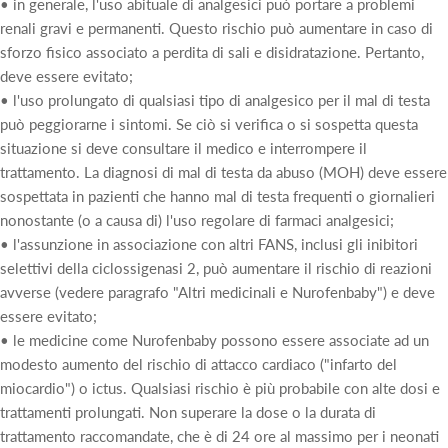
• in generale, l'uso abituale di analgesici può portare a problemi
renali gravi e permanenti. Questo rischio può aumentare in caso di
sforzo fisico associato a perdita di sali e disidratazione. Pertanto,
deve essere evitato;
• l'uso prolungato di qualsiasi tipo di analgesico per il mal di testa
può peggiorarne i sintomi. Se ciò si verifica o si sospetta questa
situazione si deve consultare il medico e interrompere il
trattamento. La diagnosi di mal di testa da abuso (MOH) deve essere
sospettata in pazienti che hanno mal di testa frequenti o giornalieri
nonostante (o a causa di) l'uso regolare di farmaci analgesici;
• l'assunzione in associazione con altri FANS, inclusi gli inibitori
selettivi della ciclossigenasi 2, può aumentare il rischio di reazioni
avverse (vedere paragrafo "Altri medicinali e Nurofenbaby") e deve
essere evitato;
• le medicine come Nurofenbaby possono essere associate ad un
modesto aumento del rischio di attacco cardiaco ("infarto del
miocardio") o ictus. Qualsiasi rischio è più probabile con alte dosi e
trattamenti prolungati. Non superare la dose o la durata di
trattamento raccomandate, che è di 24 ore al massimo per i neonati