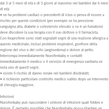
dai 3 ai 5 mesi di età e di 3 giorni al massimo nei bambini dai 6 mesi
di età;
• se ha problemi cardiaci o precedenti di ictus o pensa di essere a
rischio per queste condizioni (per esempio se ha pressione
sanguigna alta, diabete o colesterolo elevato o se è un fumatore)
deve discutere la sua terapia con il suo dottore o il farmacista.
Con ibuprofene sono stati segnalati segni di una reazione allergica a
questo medicinale, inclusi problemi respiratori, gonfiore della
regione del viso e del collo (angioedema) e dolore al petto.
Interrompa immediatamente Nurofenbaby e contatti
immediatamente il medico o il servizio di emergenza sanitaria se
nota uno di questi segni;
• esiste il rischio di danno renale nei bambini disidratati;
• è richiesto particolare controllo medico subito dopo un intervento
di chirurgia maggiore.
Infezioni
Nurofenbaby può nascondere i sintomi di infezioni quali febbre e
dolore. È pertanto possibile che Nurofenbaby possa ritardare un