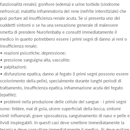
funzionalità renale); gonfiore (edema) e urine torbide (sindrome
nefrosica); malattia infiammatoria del rene (nefrite interstiziale) che
può portare ad insufficienza renale acuta. Se si presenta uno dei
suddetti sintomi o se ha una sensazione generale di malessere
smetta di prendere Nurofenbaby e consulti immediatamente il
medico in quanto potrebbero essere i primi segni di danno ai reni o
insufficienza renale;
• reazioni psicotiche, depressione;
• pressione sanguigna alta, vasculite;
• palpitazioni;
• disfunzione epatica, danno al fegato (i primi segni possono essere
scolorimento della pelle), specialmente durante lunghi periodi di
trattamento, insufficienza epatica, infiammazione acuta del fegato
(epatite);
• problemi nella produzione delle cellule del sangue - i primi segni
sono: febbre, mal di gola, ulcere superficiali della bocca, sintomi
simil-influenzali, grave spossatezza, sanguinamento di naso e pelle e
lividi inspiegabili. In questi casi deve smettere immediatamente la
terapia e deve consultare immediatamente il medico. Si deve evitare