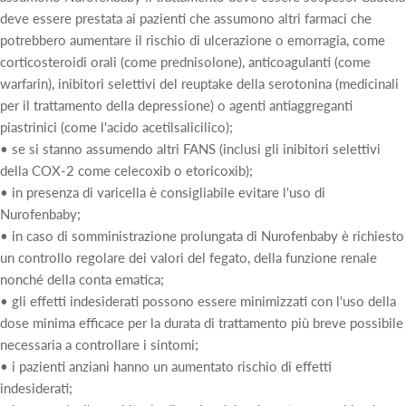
deve essere prestata ai pazienti che assumono altri farmaci che
potrebbero aumentare il rischio di ulcerazione o emorragia, come
corticosteroidi orali (come prednisolone), anticoagulanti (come
warfarin), inibitori selettivi del reuptake della serotonina (medicinali
per il trattamento della depressione) o agenti antiaggreganti
piastrinici (come l'acido acetilsalicilico);
• se si stanno assumendo altri FANS (inclusi gli inibitori selettivi
della COX-2 come celecoxib o etoricoxib);
• in presenza di varicella è consigliabile evitare l'uso di
Nurofenbaby;
• in caso di somministrazione prolungata di Nurofenbaby è richiesto
un controllo regolare dei valori del fegato, della funzione renale
nonché della conta ematica;
• gli effetti indesiderati possono essere minimizzati con l'uso della
dose minima efficace per la durata di trattamento più breve possibile
necessaria a controllare i sintomi;
• i pazienti anziani hanno un aumentato rischio di effetti
indesiderati;