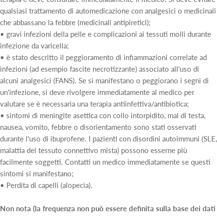
qualsiasi trattamento di automedicazione con analgesici o medicinali
che abbassano la febbre (medicinali antipiretici);
• gravi infezioni della pelle e complicazioni ai tessuti molli durante
infezione da varicella;
• è stato descritto il peggioramento di infiammazioni correlate ad
infezioni (ad esempio fascite necrotizzante) associato all'uso di
alcuni analgesici (FANS). Se si manifestano o peggiorano i segni di
un'infezione, si deve rivolgere immediatamente al medico per
valutare se è necessaria una terapia antiinfettiva/antibiotica;
• sintomi di meningite asettica con collo intorpidito, mal di testa,
nausea, vomito, febbre o disorientamento sono stati osservati
durante l'uso di ibuprofene. I pazienti con disordini autoimmuni (SLE,
malattia del tessuto connettivo mista) possono esserne più
facilmente soggetti. Contatti un medico immediatamente se questi
sintomi si manifestano;
• Perdita di capelli (alopecia).
Non nota (la frequenza non può essere definita sulla base dei dati