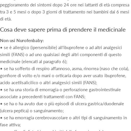
peggioramento dei sintomi dopo 24 ore nei lattanti di età compresa
tra 3 e 5 mesi o dopo 3 giorni di trattamento nei bambini dai 6 mesi
di età.
Cosa deve sapere prima di prendere il medicinale
Non usi Nurofenbaby:
• se è allergico (ipersensibile) all'ibuprofene o ad altri analgesici
simili (FANS) o ad uno qualsiasi degli altri componenti di questo
medicinale (elencati al paragrafo 6);
• se ha sofferto di respiro affannoso, asma, rinorrea (naso che cola),
gonfiore di volto e/o mani o orticaria dopo aver usato ibuprofene,
acido acetilsalicilico o altri analgesici simili (FANS);
• se ha una storia di emorragia o perforazione gastrointestinale
associate a precedenti trattamenti con FANS;
• se ha o ha avuto due o più episodi di ulcera gastrica/duodenale
(ulcera peptica) o sanguinamento;
• se ha emorragia cerebrovascolare o altri tipi di sanguinamento in
fase attiva;