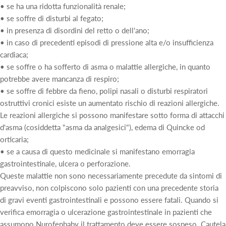
• se ha una ridotta funzionalità renale;
• se soffre di disturbi al fegato;
• in presenza di disordini del retto o dell'ano;
• in caso di precedenti episodi di pressione alta e/o insufficienza
cardiaca;
• se soffre o ha sofferto di asma o malattie allergiche, in quanto
potrebbe avere mancanza di respiro;
• se soffre di febbre da fieno, polipi nasali o disturbi respiratori
ostruttivi cronici esiste un aumentato rischio di reazioni allergiche.
Le reazioni allergiche si possono manifestare sotto forma di attacchi
d'asma (cosiddetta "asma da analgesici"), edema di Quincke od
orticaria;
• se a causa di questo medicinale si manifestano emorragia
gastrointestinale, ulcera o perforazione.
Queste malattie non sono necessariamente precedute da sintomi di
preavviso, non colpiscono solo pazienti con una precedente storia
di gravi eventi gastrointestinali e possono essere fatali. Quando si
verifica emorragia o ulcerazione gastrointestinale in pazienti che
assumono Nurofenbaby il trattamento deve essere sospeso. Cautela