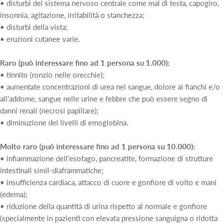
• disturbi del sistema nervoso centrale come mal di testa, capogiro,
insonnia, agitazione, irritabilità o stanchezza;
• disturbi della vista;
• eruzioni cutanee varie.
Raro (può interessare fino ad 1 persona su 1.000):
• tinnito (ronzio nelle orecchie);
• aumentate concentrazioni di urea nel sangue, dolore ai fianchi e/o
all'addome, sangue nelle urine e febbre che può essere segno di
danni renali (necrosi papillare);
• diminuzione dei livelli di emoglobina.
Molto raro (può interessare fino ad 1 persona su 10.000):
• infiammazione dell'esofago, pancreatite, formazione di strutture
intestinali simil-diaframmatiche;
• insufficienza cardiaca, attacco di cuore e gonfiore di volto e mani
(edema);
• riduzione della quantità di urina rispetto al normale e gonfiore
(specialmente in pazienti con elevata pressione sanguigna o ridotta