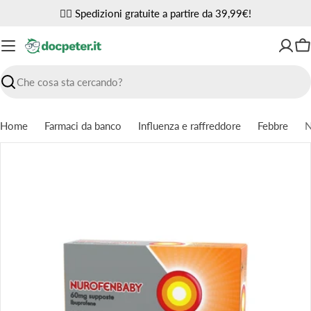
Vai
✌🏼 Spedizioni gratuite a partire da 39,99€!
al
contenuto
Ca
Ricerca
Home
Farmaci da banco
Influenza e raffreddore
Febbre
Passa
alle
informazioni
sul
prodotto
Apri supporto 0 in modalità modale