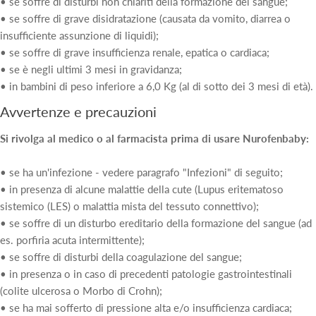
• se soffre di disturbi non chiariti della formazione del sangue;
• se soffre di grave disidratazione (causata da vomito, diarrea o
insufficiente assunzione di liquidi);
• se soffre di grave insufficienza renale, epatica o cardiaca;
• se è negli ultimi 3 mesi in gravidanza;
• in bambini di peso inferiore a 6,0 Kg (al di sotto dei 3 mesi di età).
Avvertenze e precauzioni
Si rivolga al medico o al farmacista prima di usare Nurofenbaby:
• se ha un'infezione - vedere paragrafo "Infezioni" di seguito;
• in presenza di alcune malattie della cute (Lupus eritematoso
sistemico (LES) o malattia mista del tessuto connettivo);
• se soffre di un disturbo ereditario della formazione del sangue (ad
es. porfiria acuta intermittente);
• se soffre di disturbi della coagulazione del sangue;
• in presenza o in caso di precedenti patologie gastrointestinali
(colite ulcerosa o Morbo di Crohn);
• se ha mai sofferto di pressione alta e/o insufficienza cardiaca;