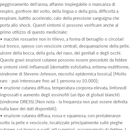
peggioramento dell'asma, affanno inspiegabile o mancanza di
respiro, gonfiore del volto, della lingua o della gola, difficoltà a
respirare, battito accelerato, calo della pressione sanguigna che
porta allo shock. Questi sintomi si possono verificare anche al
primo utilizzo di questo medicinale;
• macchie rossastre non in rilievo, a forma di bersaglio o circolari
sul tronco, spesso con vescicole centrali, desquamazione della pelle,
ulcere della bocca, della gola, del naso, dei genitali e degli occhi.
Queste gravi eruzioni cutanee possono essere precedute da febbre
e sintomi simil-influenzali [dermatite esfoliativa, eritema multiforme,
sindrome di Stevens-Johnson, necrolisi epidermica tossica] [Molto
raro - può interessare fino ad 1 persona su 10.000];
• eruzione cutanea diffusa, temperatura corporea elevata, linfonodi
ingrossati e aumento degli eosinofili (un tipo di globuli bianchi)
(sindrome DRESS) [Non nota - la frequenza non può essere definita
sulla base dei dati disponibili];
• eruzione cutanea diffusa, rossa e squamosa, con protuberanze
sotto la pelle e vescicole, localizzate principalmente sulle pieghe
cutanee, sul tronco e sugli arti superiori, accompagnata da febbre. I