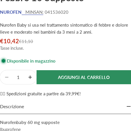
NUROFEN
MINSAN:
041536020
Nurofen Baby si usa nel trattamento sintomatico di febbre e dolore
lieve e moderato nei bambini da 3 mesi a 2 anni.
€10,42
Prezzo
Prezzo
€11,10
di
normale
Tasse incluse.
vendita
Disponibile in magazzino
Quantità
AGGIUNGI AL CARRELLO
Diminuisci La Quantità Per Nurofen Baby Prima Infan
Aumenta La Quantità Per Nurofen Baby Pri
✌🏼 Spedizioni gratuite a partire da 39,99€!
Descrizione
Nurofenbaby 60 mg supposte
Ibuprofene