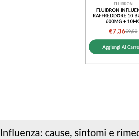
FLUIBRON
FLUIBRON INFLUE
RAFFREDDORE 10 B
600MG + 10M
€7,36
€9,50
Prezz
Prezz
di
norm
Aggiungi Al Carre
vendi
Influenza: cause, sintomi e rime