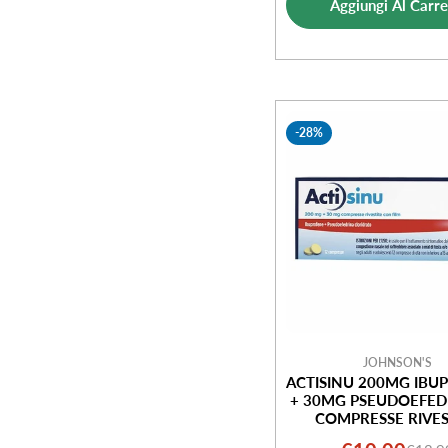
vendi
Aggiungi Al Carre
-28%
JOHNSON'S
ACTISINU 200MG IBU
+ 30MG PSEUDOEFED
COMPRESSE RIVES