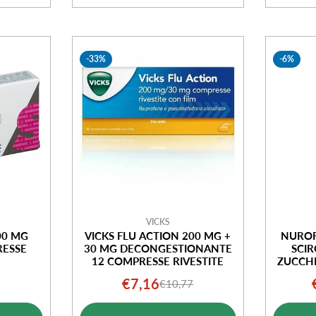
-33%
-6%
VICKS
00 MG
VICKS FLU ACTION 200 MG +
NUROF
RESSE
30 MG DECONGESTIONANTE
SCI
12 COMPRESSE RIVESTITE
ZUCCH
o
o
€7,16
€10,77
Prezzo
Prezzo
ale
di
normale