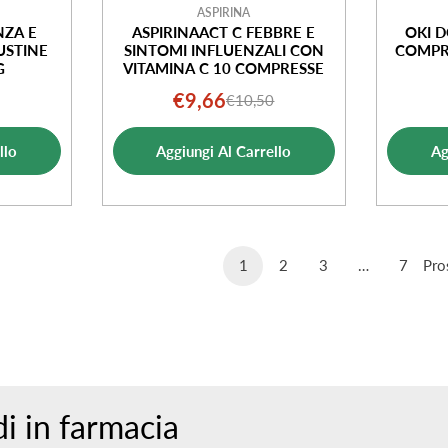
ASPIRINA
NZA E
ASPIRINAACT C FEBBRE E
OKI D
USTINE
SINTOMI INFLUENZALI CON
COMPR
G
VITAMINA C 10 COMPRESSE
€9,66
€10,50
o
o
Prezzo
Prezzo
ale
di
normale
llo
Aggiungi Al Carrello
Ag
ta
vendita
1
2
3
…
7
Pro
di in farmacia