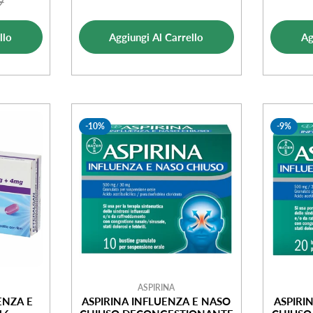
9
o
o
di
normale
ale
vendita
llo
Aggiungi Al Carrello
Ag
ta
-10%
-9%
ASPIRINA
ENZA E
ASPIRINA INFLUENZA E NASO
ASPIRI