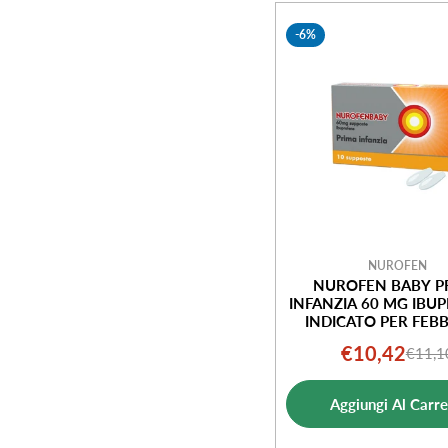
e
-6%
z
i
o
n
e
NUROFEN
NUROFEN BABY P
INFANZIA 60 MG IBU
:
INDICATO PER FEBB
SUPPOSTE
€10,42
€11,1
Prezz
Prezz
di
norm
Aggiungi Al Carre
vendi