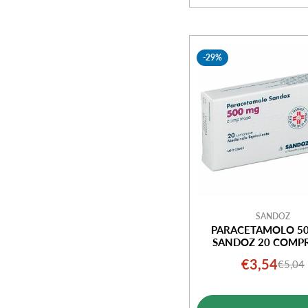
-29%
SANDOZ
PARACETAMOLO 5
SANDOZ 20 COMP
€3,54
€5,04
Prezz
Prezz
di
norm