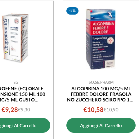
-2%
EG
SO.SE.PHARM
ROFENE (EG) ORALE
ALGOPIRINA 100 MG/5 ML
NSIONE 150 ML 100
FEBBRE DOLORE FRAGOLA
G/5 ML GUSTO
NO ZUCCHERO SCIROPPO 150
IASENZA ZUCCHERO
ML
€9,28
€10,58
€9,30
€10,90
Prezzo
Prezzo
Prezzo
Prezzo
di
normale
di
normale
giungi Al Carrello
Aggiungi Al Carrello
vendita
vendita