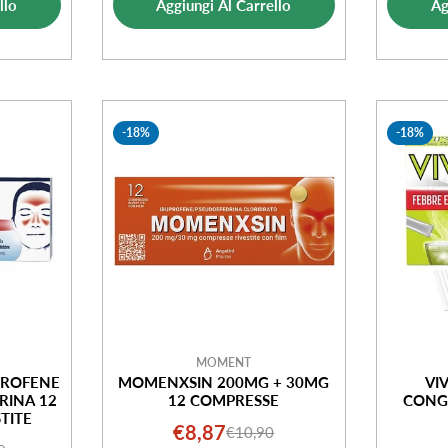
ta
llo
Aggiungi Al Carrello
Ag
vendita
-18%
-18%
MOMENT
PROFENE
MOMENXSIN 200MG + 30MG
VI
RINA 12
12 COMPRESSE
CONG
TITE
€8,87
€10,90
Prezzo
Prezzo