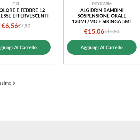
OKI
DICOFARM
OLORE E FEBBRE 12
ALGIDRIN BAMBINI
ESSE EFFERVESCENTI
SOSPENSIONE ORALE
120ML/MG + SIRINGA 5ML
€6,56
€7,90
Prezzo
Prezzo
€15,06
€15,50
Prezzo
Prezzo
di
normale
di
normale
vendita
giungi Al Carrello
Aggiungi Al Carrello
vendita
ssimo