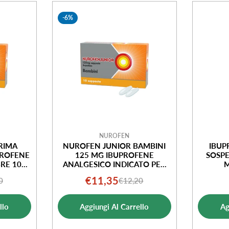
-6%
NUROFEN
RIMA
NUROFEN JUNIOR BAMBINI
IBUP
PROFENE
125 MG IBUPROFENE
SOSPE
RE 10
ANALGESICO INDICATO PER
M
FEBBRE 10 SUPPOSTE
ARANC
€11,35
0
€12,20
o
o
Prezzo
Prezzo
ale
di
normale
llo
Aggiungi Al Carrello
Ag
ta
vendita