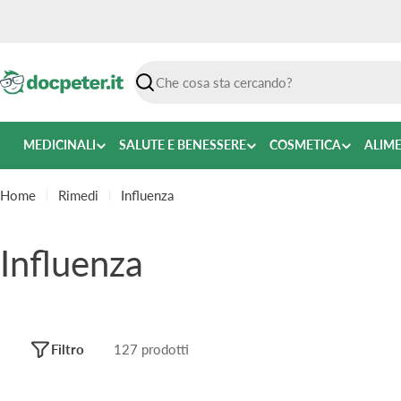
Vai
al
contenuto
Ricerca
MEDICINALI
SALUTE E BENESSERE
COSMETICA
ALIM
Home
Rimedi
Influenza
C
Influenza
o
l
Filtro
127 prodotti
l