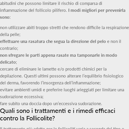
abitudini che possono limitare il rischio di comparsa di
infiammazione del follicolo pilifero.
I modi migliori per prevenirla
sono
:
non utilizzare abiti troppo stretti che rendono difficile la respirazione
della pelle;
effettuare una rasatura che segua la direzione del pelo
e non il
contrario;
non sfregare le parti appena rasate ma tamponarle in modo
delicato
;
cercare di eliminare le lamette e/o prodotti chimici per la
depilazione. Questi ultimi possono alterare l’equilibrio fisiologico
del derma, favorendo l’insorgenza dell’infiammazione;
evitare ambienti umidi e preferire luoghi arieggiati per limitare una
sudorazione eccessiva;
fare subito una doccia dopo un’eccessiva sudorazione.
Quali sono i trattamenti e i rimedi efficaci
contro la Follicolite?
Il trattamento più adatto per le follicoliti varia a seconda del tipo e