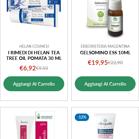
HELAN COSMESI
ERBORISTERIA MAGENTINA
I RIMEDI DI HELAN TEA
GELSOMINO ESS 10ML
TREE OIL POMATA 30 ML
€19,95
€22,90
Prezzo
Prezzo
€6,92
€9,50
Prezzo
Prezzo
di
normale
di
normale
vendita
Aggiungi Al Carrello
Aggiungi Al Carrello
vendita
-12%