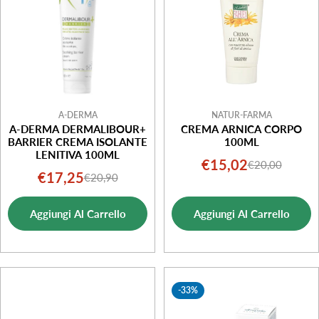
A-DERMA
NATUR-FARMA
A-DERMA DERMALIBOUR+
CREMA ARNICA CORPO
BARRIER CREMA ISOLANTE
100ML
LENITIVA 100ML
€15,02
€20,00
Prezzo
Prezzo
€17,25
€20,90
Prezzo
Prezzo
di
normale
di
normale
vendita
Aggiungi Al Carrello
Aggiungi Al Carrello
vendita
-33%