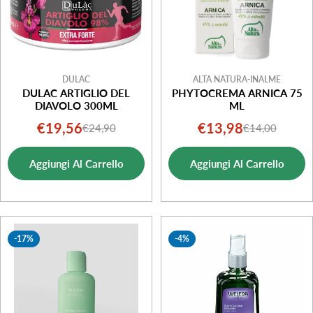
DULAC
ALTA NATURA-INALME
DULAC ARTIGLIO DEL
PHYTOCREMA ARNICA 75
DIAVOLO 300ML
ML
€19,56
€13,98
€24,90
€14,00
Prezzo
Prezzo
Prezzo
Prezzo
di
normale
di
normale
Aggiungi Al Carrello
Aggiungi Al Carrello
vendita
vendita
-17%
-4%