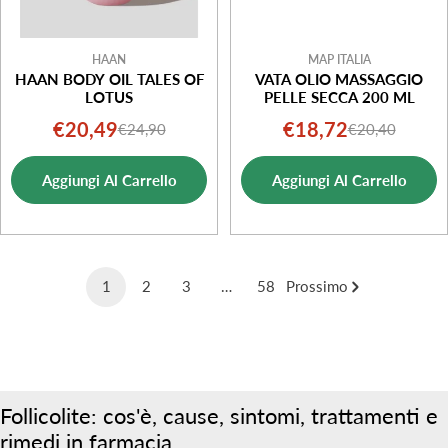
HAAN
MAP ITALIA
HAAN BODY OIL TALES OF
VATA OLIO MASSAGGIO
LOTUS
PELLE SECCA 200 ML
€20,49
€18,72
€24,90
€20,40
Prezzo
Prezzo
Prezzo
Prezzo
di
normale
di
normale
Aggiungi Al Carrello
Aggiungi Al Carrello
vendita
vendita
1
2
3
…
58
Prossimo
Follicolite: cos'è, cause, sintomi, trattamenti e
rimedi in farmacia