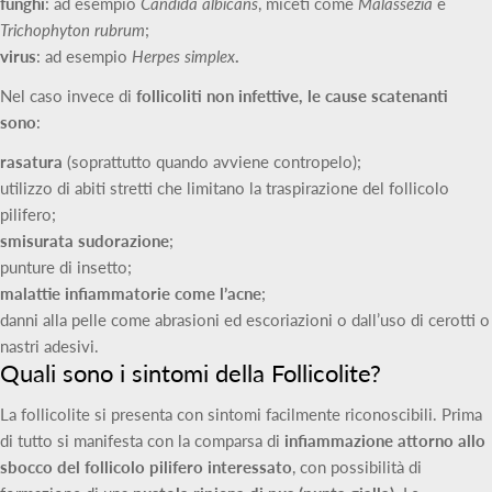
funghi
: ad esempio
Candida albicans
, miceti come
Malassezia
e
Trichophyton rubrum
;
virus
: ad esempio
Herpes simplex
.
Nel caso invece di
follicoliti non infettive, le cause scatenanti
sono
:
rasatura
(soprattutto quando avviene contropelo);
utilizzo di abiti stretti che limitano la traspirazione del follicolo
pilifero;
smisurata sudorazione
;
punture di insetto;
malattie infiammatorie come l’acne
;
danni alla pelle come abrasioni ed escoriazioni o dall’uso di cerotti o
nastri adesivi.
Quali sono i sintomi della Follicolite?
La follicolite si presenta con sintomi facilmente riconoscibili. Prima
di tutto si manifesta con la comparsa di
infiammazione attorno allo
sbocco del follicolo pilifero interessato
, con possibilità di