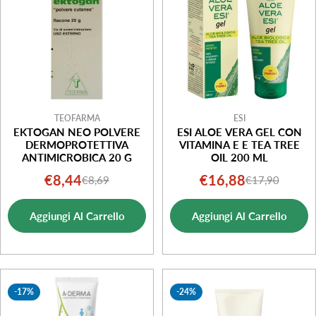
o
n
e
:
TEOFARMA
ESI
EKTOGAN NEO POLVERE
ESI ALOE VERA GEL CON
DERMOPROTETTIVA
VITAMINA E E TEA TREE
ANTIMICROBICA 20 G
OIL 200 ML
€8,44
€16,88
€8,69
€17,90
Prezzo
Prezzo
Prezzo
Prezzo
di
normale
di
normale
Aggiungi Al Carrello
Aggiungi Al Carrello
vendita
vendita
-17%
-24%