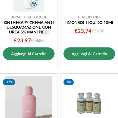
DERMOPHISIOLOGIQUE
HERBOPLANET
ONTHERAPY CREMA ANTI
LIMONSOL LIQUIDO 10ML
DESQUAMAZIONE CON
€23,74
€26,50
Prezzo
Prezzo
UREA 5% MANI PIEDI
UNGHIE 100 ML
di
normale
€23,97
€24,00
Prezzo
Prezzo
vendita
di
normale
Aggiungi Al Carrello
Aggiungi Al Carrello
vendita
-17%
-8%