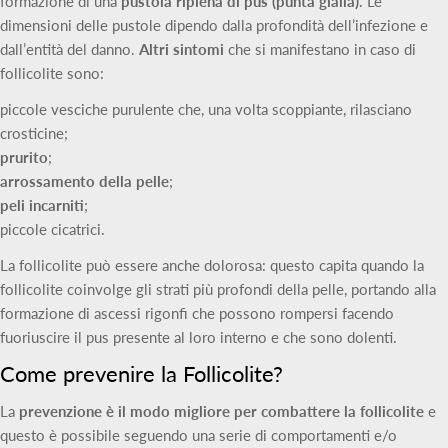
formazione di una
pustola ripiena di pus (punta gialla)
. Le
dimensioni delle pustole dipendo dalla profondità dell’infezione e
dall’entità del danno.
Altri sintomi
che si manifestano in caso di
follicolite sono:
piccole vesciche purulente che, una volta scoppiante, rilasciano
crosticine;
prurito
;
arrossamento della pelle
;
peli incarniti
;
piccole cicatrici.
La follicolite può essere anche dolorosa: questo capita quando la
follicolite coinvolge gli strati più profondi della pelle, portando alla
formazione di ascessi rigonfi che possono rompersi facendo
fuoriuscire il pus presente al loro interno e che sono dolenti.
Come prevenire la Follicolite?
La
prevenzione è il modo migliore per combattere la follicolite
e
questo è possibile seguendo una serie di comportamenti e/o