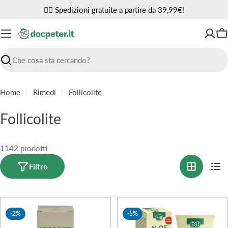
Vai
✌🏼 Spedizioni gratuite a partire da 39,99€!
al
contenuto
Ca
Ricerca
Home
Rimedi
Follicolite
C
Follicolite
o
l
1142 prodotti
l
Filtro
e
z
-2%
-5%
i