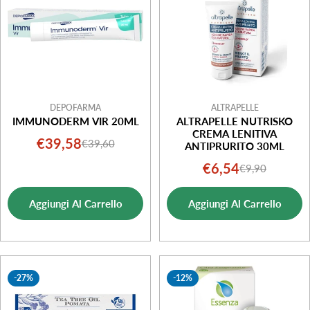
DEPOFARMA
ALTRAPELLE
IMMUNODERM VIR 20ML
ALTRAPELLE NUTRISKO
CREMA LENITIVA
€39,58
€39,60
Prezzo
Prezzo
ANTIPRURITO 30ML
di
normale
€6,54
€9,90
Prezzo
Prezzo
vendita
di
normale
Aggiungi Al Carrello
Aggiungi Al Carrello
vendita
-27%
-12%