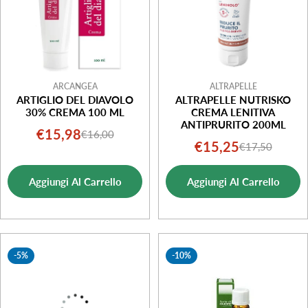
ARCANGEA
ALTRAPELLE
ARTIGLIO DEL DIAVOLO
ALTRAPELLE NUTRISKO
30% CREMA 100 ML
CREMA LENITIVA
ANTIPRURITO 200ML
€15,98
€16,00
Prezzo
Prezzo
€15,25
€17,50
Prezzo
Prezzo
di
normale
di
normale
vendita
Aggiungi Al Carrello
Aggiungi Al Carrello
vendita
-5%
-10%