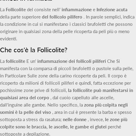
La
Follicolite
del consiste nell'
infiammazione
e
Infezione acuta
della parte superiore
del follicolo pilifero
. In parole semplici, indica
la condizione in cui si manifestano i classici brufoletti che possono
originare in qualsiasi zona della pelle ricoperta da peli più o meno
evidenti.
Che cos'è la Follicolite?
La
follicolite
E un'
infiammazione
dei follicoli piliferi
Che Si
manifesta con la comparsa di piccoli brufoletti o pustole sulla pelle,
in Particolare Sulle zone della carino ricoperte da peli. Il corpo è
ricoperto da milioni di follicoli piliferi e quindi, fatta eccezione per
pochissime zone prive di follicoli,
la follicolite può manifestarsi in
qualsiasi area del corpo
, dal cuoio capelluto alle ascelle,
dall'inguine alle gambe. Nello specifico, la
zona più colpita negli
uomini
è la pelle del viso
, area in cui è presente la barba e spesso
sottoposta a stress da rasatura;
nelle donne
, invece,
le zone più
colpite sono le braccia, le ascelle, le gambe ei glutei
perché
sottoposte a depilazione.