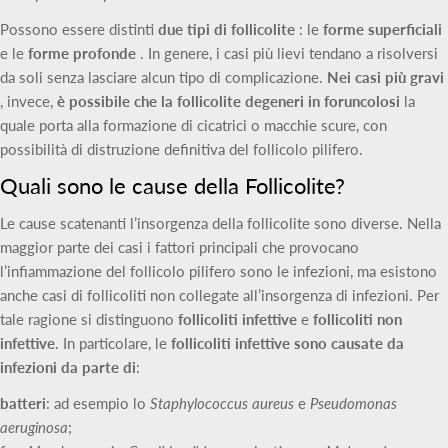
Possono essere distinti
due tipi di follicolite
: le
forme superficiali
e le
forme profonde
. In genere, i casi più lievi tendano a risolversi
da soli senza lasciare alcun tipo di complicazione.
Nei casi più gravi
, invece,
è possibile che la follicolite degeneri in foruncolosi
la
quale porta alla formazione di cicatrici o macchie scure, con
possibilità di distruzione definitiva del follicolo pilifero.
Quali sono le cause della Follicolite?
Le cause scatenanti l’insorgenza della follicolite sono diverse. Nella
maggior parte dei casi i fattori principali che provocano
l’infiammazione del follicolo pilifero sono le infezioni, ma esistono
anche casi di follicoliti non collegate all’insorgenza di infezioni. Per
tale ragione si distinguono
follicoliti infettive
e
follicoliti non
infettive
. In particolare, le
follicoliti infettive sono causate da
infezioni da parte di
:
batteri
: ad esempio lo
Staphylococcus aureus
e
Pseudomonas
aeruginosa
;