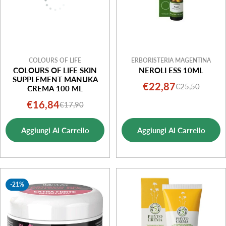
COLOURS OF LIFE
ERBORISTERIA MAGENTINA
COLOURS OF LIFE SKIN
NEROLI ESS 10ML
SUPPLEMENT MANUKA
€22,87
€25,50
Prezzo
Prezzo
CREMA 100 ML
di
normale
€16,84
€17,90
Prezzo
Prezzo
vendita
di
normale
Aggiungi Al Carrello
Aggiungi Al Carrello
vendita
-21%