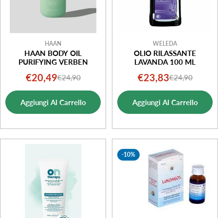
HAAN
WELEDA
HAAN BODY OIL
OLIO RILASSANTE
PURIFYING VERBEN
LAVANDA 100 ML
€20,49
€23,83
€24,90
€24,90
Prezzo
Prezzo
Prezzo
Prezzo
di
normale
di
normale
Aggiungi Al Carrello
Aggiungi Al Carrello
vendita
vendita
-10%