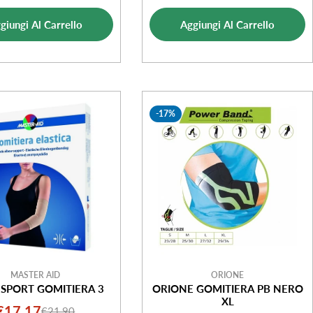
di
normale
di
normale
vendita
giungi Al Carrello
Aggiungi Al Carrello
vendita
-17%
MASTER AID
ORIONE
 SPORT GOMITIERA 3
ORIONE GOMITIERA PB NERO
XL
€17,17
€21,90