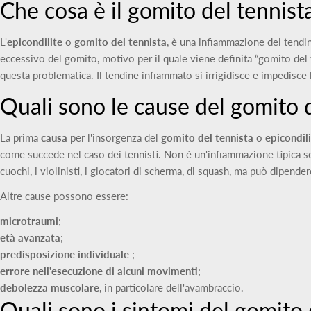
Che cosa è il gomito del tennista
L'
epicondilite
o
gomito del tennista
, è una infiammazione del tendi
eccessivo del gomito, motivo per il quale viene definita “gomito del t
questa problematica. Il tendine infiammato si irrigidisce e impedisce
Quali sono le cause del gomito d
La prima
causa
per l'insorgenza del
gomito del tennista
o
epicondil
come succede nel caso dei tennisti. Non è un'infiammazione tipica solo d
cuochi, i violinisti, i giocatori di scherma, di squash, ma può dipender
Altre cause possono essere:
microtraumi
;
età avanzata
;
predisposizione individuale
;
errore nell'esecuzione di alcuni movimenti
;
debolezza muscolare
, in particolare dell'avambraccio.
Quali sono i sintomi del gomito 