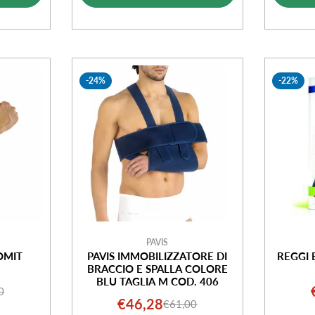
ta
vendita
-24%
-22%
PAVIS
OMIT
PAVIS IMMOBILIZZATORE DI
REGGI 
BRACCIO E SPALLA COLORE
BLU TAGLIA M COD. 406
0
o
o
€46,28
€61,00
Prezzo
Prezzo