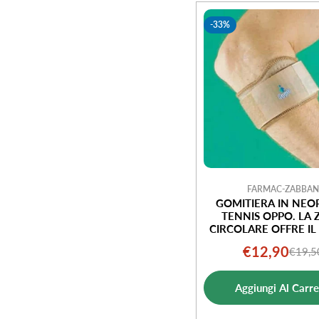
e
-33%
z
i
o
n
e
FARMAC-ZABBAN
GOMITIERA IN NEO
TENNIS OPPO. LA
:
CIRCOLARE OFFRE I
DI MAGGIORE PRESSI
€12,90
€19,5
Prezz
Prezz
MUSCOLO O S
POLSO.CHIUSU
di
norm
REGOLABILE CHE PE
Aggiungi Al Carre
DI FORNIRE LA TEN
vendi
DESIDERATA