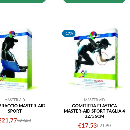
vendita
vendita
-19%
MASTER AID
MASTER AID
BRACCIO MASTER-AID
GOMITIERA ELASTICA
SPORT
MASTER-AID SPORT TAGLIA 4
32/36CM
€21,77
€28,00
Prezzo
Prezzo
€17,53
€21,90
Prezzo
Prezzo