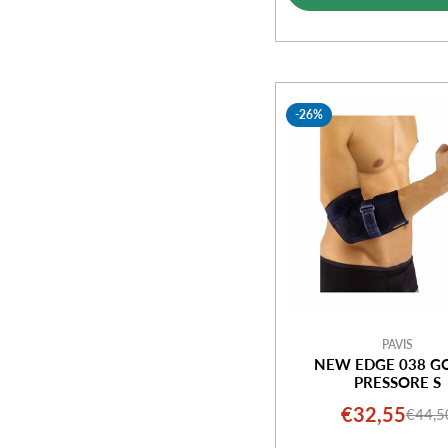
vendi
-26%
PAVIS
NEW EDGE 038 G
PRESSORE S
€32,55
€44,5
Prezz
Prezz