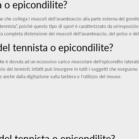
 o epicondilite?
ne che collega i muscoli dell'avambraccio alla parte esterna del gomi
ennista”, poiché questo tipo di sport è caratterizzato da un'esposizio
 la completa distensione dei muscoli dell'avambraccio, del polso e de
el tennista o epicondilite?
ite
è dovuta ad un eccessivo carico muscolare dell'epicondilo laterale
ei tennisti, infatti può insorgere in tutti i soggetti che eseguono gli 
e anche dalla digitazione sulla tastiera o l'utilizzo del mouse.
del tennista o epicondilite?