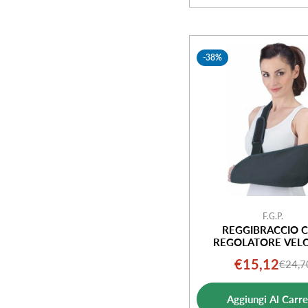
-38%
F.G.P.
REGGIBRACCIO 
REGOLATORE VELC
€15,12
€24,7
Prezz
Prezz
di
norm
Aggiungi Al Carre