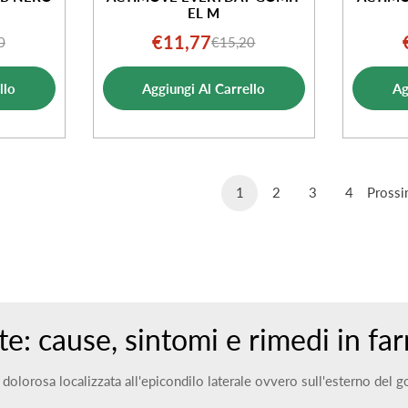
EL M
€11,77
0
€15,20
o
o
Prezzo
Prezzo
ale
di
normale
llo
Aggiungi Al Carrello
Ag
ta
vendita
1
2
3
4
Pross
te: cause, sintomi e rimedi in f
 dolorosa localizzata all'epicondilo laterale ovvero sull'esterno del g