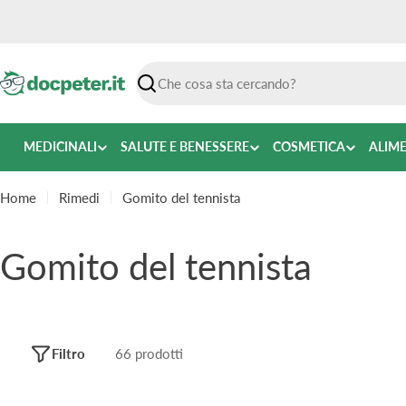
Vai
al
contenuto
Ricerca
MEDICINALI
SALUTE E BENESSERE
COSMETICA
ALIM
Home
Rimedi
Gomito del tennista
C
Gomito del tennista
o
l
Filtro
66 prodotti
l