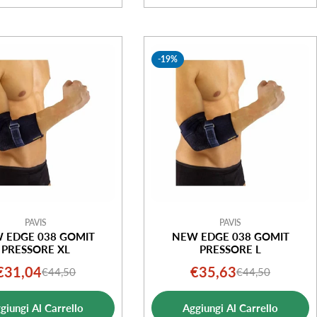
-19%
PAVIS
PAVIS
 EDGE 038 GOMIT
NEW EDGE 038 GOMIT
PRESSORE XL
PRESSORE L
€31,04
€35,63
€44,50
€44,50
Prezzo
Prezzo
Prezzo
Prezzo
di
normale
di
normale
giungi Al Carrello
Aggiungi Al Carrello