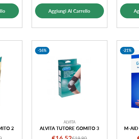
ale
di
normale
ta
llo
Aggiungi Al Carrello
Ag
vendita
-16%
-21%
ALVITA
MITO 2
ALVITA TUTORE GOMITO 3
M-AID
€16,52
0
€19,90