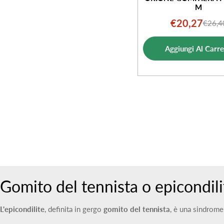
M
€20,27
€26,4
Prezz
Prezz
di
norm
Aggiungi Al Carre
vendi
Gomito del tennista o epicondili
L'epicondilite
, definita in gergo
gomito del tennista
, è una sindrome