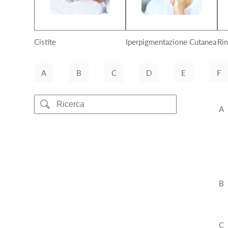
Cistite
Iperpigmentazione Cutanea
Rin
A
B
C
D
E
F
A
B
C