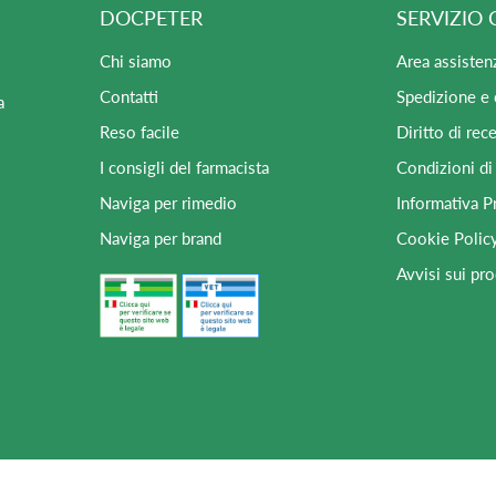
DOCPETER
SERVIZIO 
Chi siamo
Area assisten
Contatti
Spedizione e
a
Reso facile
Diritto di rec
I consigli del farmacista
Condizioni di
Naviga per rimedio
Informativa P
Naviga per brand
Cookie Polic
Avvisi sui pro