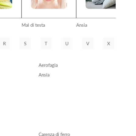
Mal di testa
Ansia
Af
R
S
T
U
V
X
Aerofagia
Ansia
Carenza di ferro