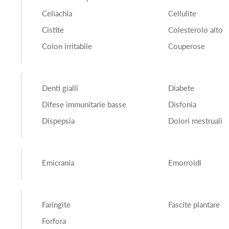
Celiachia
Cellulite
Cistite
Colesterolo alto
Colon irritabile
Couperose
Denti gialli
Diabete
Difese immunitarie basse
Disfonia
Dispepsia
Dolori mestruali
Emicrania
Emorroidi
Faringite
Fascite plantare
Forfora