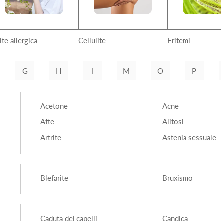
ite allergica
Cellulite
Eritemi
G
H
I
M
O
P
Acetone
Acne
Afte
Alitosi
Artrite
Astenia sessuale
Blefarite
Bruxismo
Caduta dei capelli
Candida