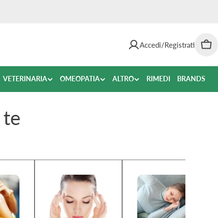
Accedi/Registrati
Car
VETERINARIA
OMEOPATIA
ALTRO
RIMEDI
BRANDS
 te