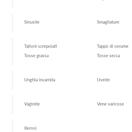
Sinusite
Smagliature
Talloni screpolati
Tappo di cerume
Tosse grassa
Tosse secca
Unghia incarnita
Uveite
Vaginite
Vene varicose
Xerosi