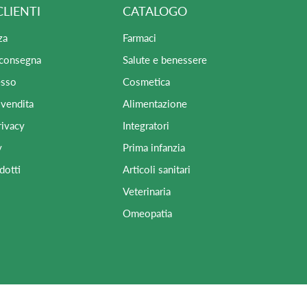
CLIENTI
CATALOGO
za
Farmaci
 consegna
Salute e benessere
esso
Cosmetica
 vendita
Alimentazione
rivacy
Integratori
y
Prima infanzia
dotti
Articoli sanitari
Veterinaria
Omeopatia