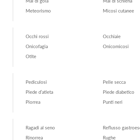
Mal di gola
Mal di schiena
Meteorismo
Micosi cutanee
Occhi rossi
Occhiaie
Onicofagia
Onicomicosi
Otite
Pediculosi
Pelle secca
Piede d’atleta
Piede diabetico
Piorrea
Punti neri
Ragadi al seno
Reflusso gastroe
Rinorrea
Rughe