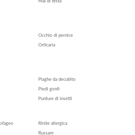
Mal di testa
Occhio di pernice
Orticaria
Piaghe da decubito
Piedi gonfi
Punture di insetti
sofageo
Rinite allergica
Russare