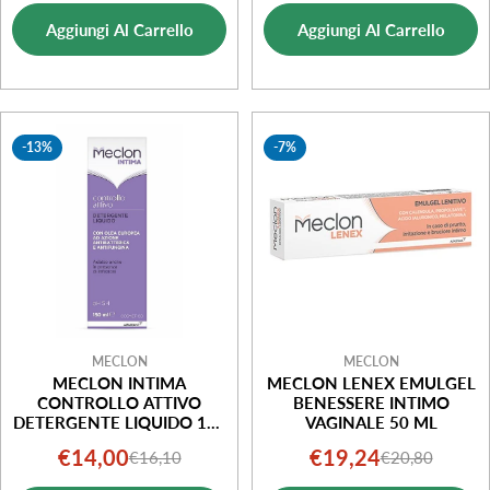
di
normale
di
normale
Aggiungi Al Carrello
Aggiungi Al Carrello
vendita
vendita
-13%
-7%
MECLON
MECLON
MECLON INTIMA
MECLON LENEX EMULGEL
CONTROLLO ATTIVO
BENESSERE INTIMO
DETERGENTE LIQUIDO 150
VAGINALE 50 ML
ML
€14,00
€19,24
€16,10
€20,80
Prezzo
Prezzo
Prezzo
Prezzo