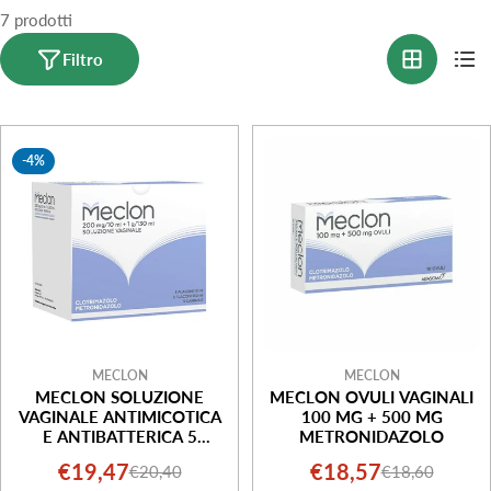
7 prodotti
o
n
Filtro
e
:
-4%
MECLON
MECLON
MECLON SOLUZIONE
MECLON OVULI VAGINALI
VAGINALE ANTIMICOTICA
100 MG + 500 MG
E ANTIBATTERICA 5
METRONIDAZOLO
FLACONI
€19,47
€18,57
€20,40
€18,60
Prezzo
Prezzo
Prezzo
Prezzo