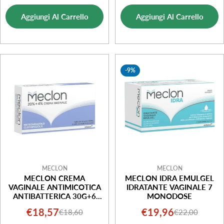
di
normale
di
normale
Aggiungi Al Carrello
Aggiungi Al Carrello
vendita
vendita
-9%
MECLON
MECLON
MECLON CREMA
MECLON IDRA EMULGEL
VAGINALE ANTIMICOTICA
IDRATANTE VAGINALE 7
ANTIBATTERICA 30G+6
MONODOSE
APPLICATORI
€18,57
€19,96
€18,60
€22,00
Prezzo
Prezzo
Prezzo
Prezzo