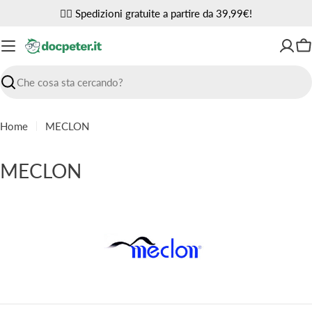
Vai
✌🏼 Spedizioni gratuite a partire da 39,99€!
al
contenuto
Ca
Ricerca
Home
MECLON
C
MECLON
o
l
l
e
z
i