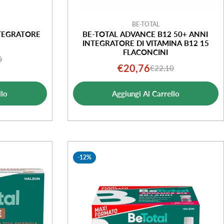
BE-TOTAL
TEGRATORE
BE-TOTAL ADVANCE B12 50+ ANNI
INTEGRATORE DI VITAMINA B12 15
FLACONCINI
0
o
o
€20,76
€22,10
Prezzo
Prezzo
le
di
normale
ta
llo
Aggiungi Al Carrello
vendita
-12%