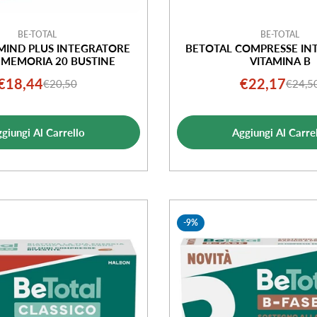
BE-TOTAL
BE-TOTAL
MIND PLUS INTEGRATORE
BETOTAL COMPRESSE IN
 MEMORIA 20 BUSTINE
VITAMINA B
€18,44
€22,17
€20,50
€24,5
Prezzo
Prezzo
Prezz
Prezz
di
normale
di
norma
vendita
vendi
giungi Al Carrello
Aggiungi Al Carre
-9%