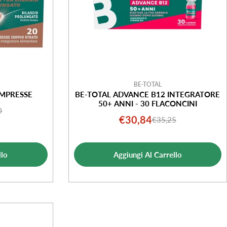
BE-TOTAL
OMPRESSE
BE-TOTAL ADVANCE B12 INTEGRATORE
50+ ANNI - 30 FLACONCINI
0
o
o
€30,84
€35,25
Prezzo
Prezzo
le
di
normale
ta
vendita
llo
Aggiungi Al Carrello