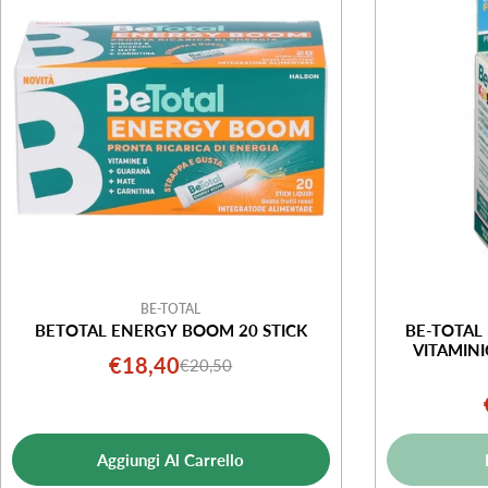
BE-TOTAL
BETOTAL ENERGY BOOM 20 STICK
BE-TOTAL
VITAMINI
€18,40
€20,50
Prezzo
Prezzo
di
normale
vendita
Aggiungi Al Carrello