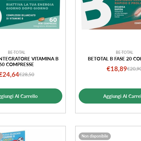
BE-TOTAL
BE-TOTAL
INTEGRATORE VITAMINA B
BETOTAL B FASE 20 C
60 COMPRESSE
€18,89
€20,9
Prezz
Prezz
€24,64
€28,50
Prezzo
Prezzo
di
norma
di
normale
vendi
vendita
giungi Al Carrello
Aggiungi Al Carre
Non disponibile