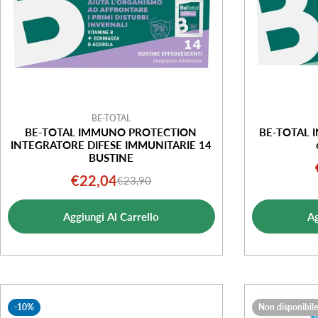
BE-TOTAL
BE-TOTAL IMMUNO PROTECTION
BE-TOTAL 
INTEGRATORE DIFESE IMMUNITARIE 14
BUSTINE
€22,04
€23,90
Prezzo
Prezzo
di
normale
Aggiungi Al Carrello
Ag
vendita
-10%
Non disponibile