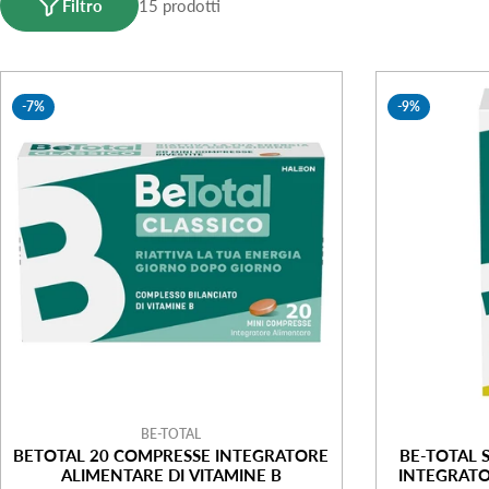
l
Filtro
15 prodotti
e
-7%
-9%
z
i
o
n
e
:
BE-TOTAL
BETOTAL 20 COMPRESSE INTEGRATORE
BE-TOTAL 
ALIMENTARE DI VITAMINE B
INTEGRATO