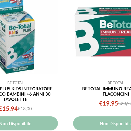
BE-TOTAL
BE-TOTAL
 PLUS KIDS INTEGRATORE
BETOTAL IMMUNO REA
CO BAMBINI +6 ANNI 30
FLACONCINI
TAVOLETTE
€19,95
€20,9
Prezz
Prezz
€15,94
€18,00
Prezzo
Prezzo
di
norma
di
normale
vendi
Non Disponibile
Non Disponibil
vendita