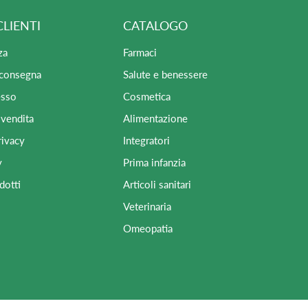
CLIENTI
CATALOGO
za
Farmaci
 consegna
Salute e benessere
esso
Cosmetica
 vendita
Alimentazione
rivacy
Integratori
y
Prima infanzia
dotti
Articoli sanitari
Veterinaria
Omeopatia