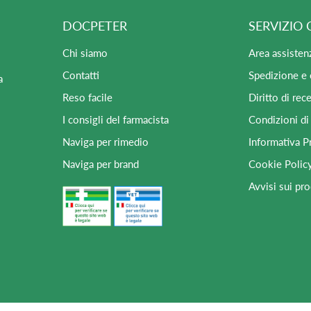
DOCPETER
SERVIZIO 
Chi siamo
Area assisten
Contatti
Spedizione e
a
Reso facile
Diritto di rec
I consigli del farmacista
Condizioni di
Naviga per rimedio
Informativa P
Naviga per brand
Cookie Polic
Avvisi sui pro