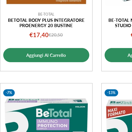
BE-TOTAL
BETOTAL BODY PLUS INTEGRATORE
BE-TOTAL 
PROENERGY 20 BUSTINE
STUDIO
€17,40
€20,50
Prezzo
Prezzo
di
normale
vendita
Aggiungi Al Carrello
Ag
-7%
-13%