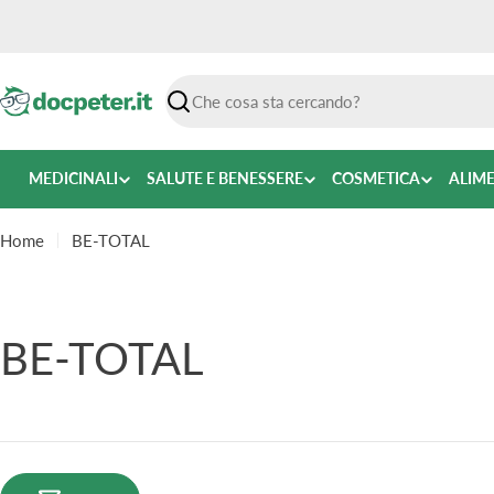
Vai
al
contenuto
Ricerca
MEDICINALI
SALUTE E BENESSERE
COSMETICA
ALIM
Home
BE-TOTAL
C
BE-TOTAL
o
l