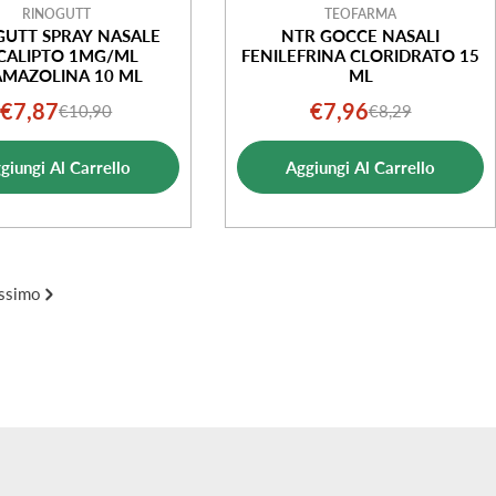
RINOGUTT
TEOFARMA
GUTT SPRAY NASALE
NTR GOCCE NASALI
CALIPTO 1MG/ML
FENILEFRINA CLORIDRATO 15
AMAZOLINA 10 ML
ML
€7,87
€7,96
€10,90
€8,29
Prezzo
Prezzo
Prezzo
Prezzo
di
normale
di
normale
giungi Al Carrello
Aggiungi Al Carrello
vendita
vendita
ssimo