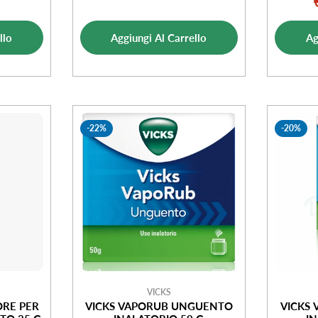
o
o
CON
di
normale
ale
vendita
llo
Aggiungi Al Carrello
Ag
ta
-22%
-20%
VICKS
ORE PER
VICKS VAPORUB UNGUENTO
VICKS