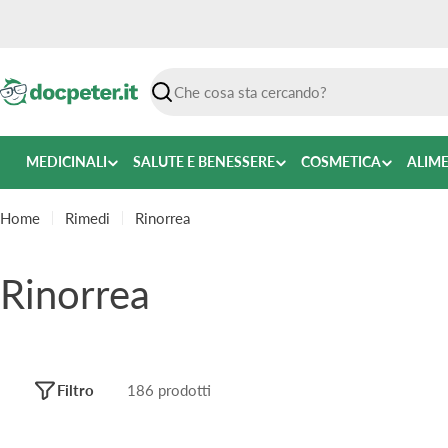
Vai
al
contenuto
Ricerca
MEDICINALI
SALUTE E BENESSERE
COSMETICA
ALIM
Home
Rimedi
Rinorrea
C
Rinorrea
o
l
Filtro
186 prodotti
l