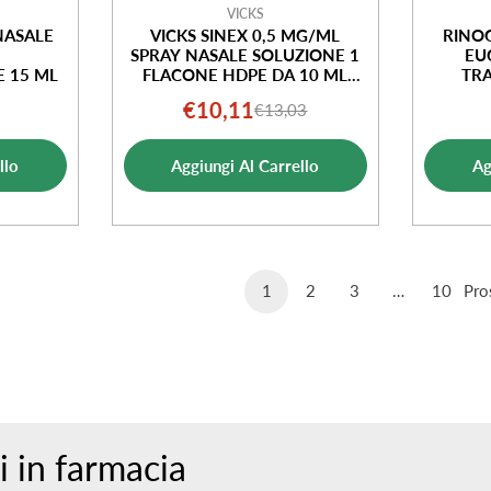
VICKS
NASALE
VICKS SINEX 0,5 MG/ML
RINO
SPRAY NASALE SOLUZIONE 1
EU
 15 ML
FLACONE HDPE DA 10 ML
TR
CON POMPA DOSATRICE
€10,11
€13,03
o
o
Prezzo
Prezzo
ale
di
normale
llo
Aggiungi Al Carrello
Ag
ta
vendita
1
2
3
…
10
Pro
i in farmacia