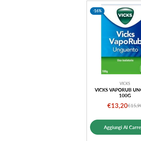
e
-16%
z
i
o
n
e
VICKS
VICKS VAPORUB UN
100G
:
€13,20
€15,9
Prezz
Prezz
di
norm
vendi
Aggiungi Al Carre