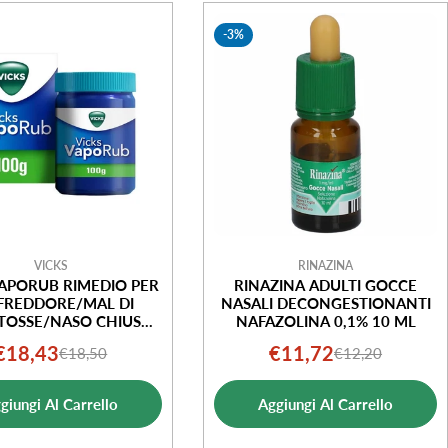
-3%
VICKS
RINAZINA
VAPORUB RIMEDIO PER
RINAZINA ADULTI GOCCE
FREDDORE/MAL DI
NASALI DECONGESTIONANTI
TOSSE/NASO CHIUSO
NAFAZOLINA 0,1% 10 ML
VASETTO 100G
€18,43
€11,72
€18,50
€12,20
Prezzo
Prezzo
Prezzo
Prezzo
di
normale
di
normale
giungi Al Carrello
Aggiungi Al Carrello
vendita
vendita