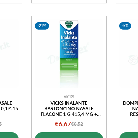
-21%
-5%
VICKS
ASALE
VICKS INALANTE
DOMP
0,1% 15
BASTONCINO NASALE
NA
FLACONE 1 G 415,4 MG +
RES
415,4 MG
€6,67
5
€8,52
o
o
Prezzo
Prezzo
ale
di
normale