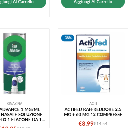
giungi Al Carrello
Aggiungi Al Carrello
vendita
vendita
-38%
RINAZINA
ACTI
ADVANCE 1 MG/ML
ACTIFED RAFFREDDORE 2,5
 NASALE SOLUZIONE
MG + 60 MG 12 COMPRESSE
LO 1 FLACONE DA 10
€8,99
€14,54
Prezzo
Prezzo
ON POMPA ATTIVATA