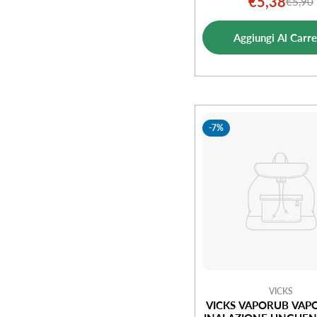
€5,38
€5,90
Prezz
Prezz
di
norm
Aggiungi Al Carre
vendi
-7%
VICKS
VICKS VAPORUB VAP