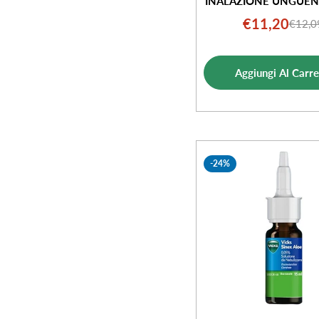
INALAZIONE UNGUEN
€11,20
€12,0
Prezz
Prezz
di
norm
vendi
Aggiungi Al Carre
-24%