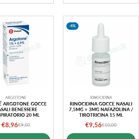
-4%
ARGOTONE
RINOCIDINA
É ARGOTONE GOCCE
RINOCIDINA GOCCE NASALI
SALI BENESSERE
7,5MG + 3MG NAFAZOLINA /
PIRATORIO 20 ML
TIROTRICINA 15 ML
€8,96
€9,56
€9,50
€10,00
Prezzo
Prezzo
Prezzo
Prezzo
di
normale
di
normale