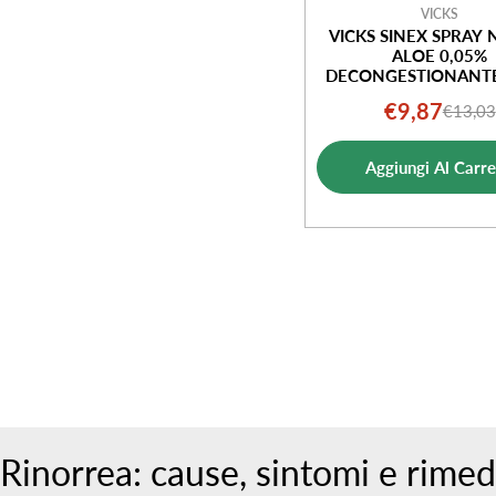
VICKS
VICKS SINEX SPRAY 
ALOE 0,05%
DECONGESTIONANTE
€9,87
€13,03
Prezz
Prezz
di
norm
Aggiungi Al Carre
vendi
Rinorrea: cause, sintomi e rimed