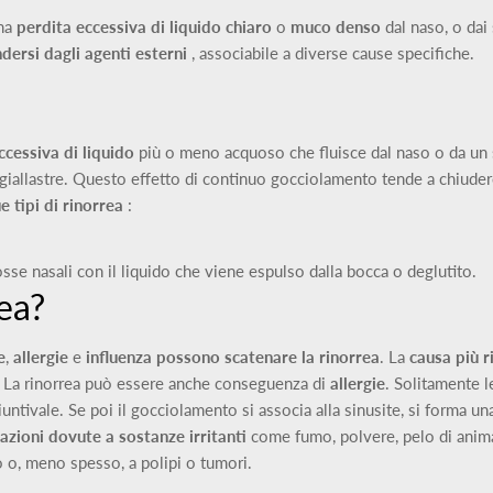
una
perdita eccessiva di liquido chiaro
o
muco denso
dal naso, o dai
dersi dagli agenti esterni
, associabile a diverse cause specifiche.
ccessiva di liquido
più o meno acquoso che fluisce dal naso o da un s
giallastre. Questo effetto di continuo gocciolamento tende a chiuder
e tipi di rinorrea
:
sse nasali con il liquido che viene espulso dalla bocca o deglutito.
ea?
e
,
allergie
e
influenza
possono scatenare la rinorrea
. La
causa più r
us. La rinorrea può essere anche conseguenza di
allergie
. Solitamente l
ntivale. Se poi il gocciolamento si associa alla sinusite, si forma u
azioni
dovute a sostanze irritanti
come fumo, polvere, pelo di anima
lo o, meno spesso, a polipi o tumori.