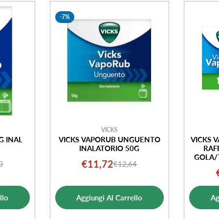
-7%
VICKS
G INAL
VICKS VAPORUB UNGUENTO
VICKS 
INALATORIO 50G
RAF
GOLA/
€11,72
0
€12,64
o
o
Prezzo
Prezzo
ale
di
normale
ta
vendita
llo
Aggiungi Al Carrello
Ag