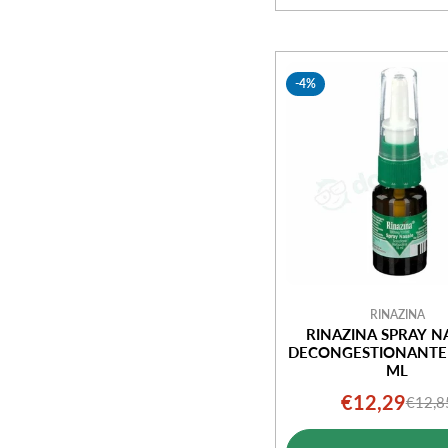
-4%
RINAZINA
RINAZINA SPRAY N
DECONGESTIONANTE 
ML
€12,29
€12,8
Prezz
Prezz
di
norm