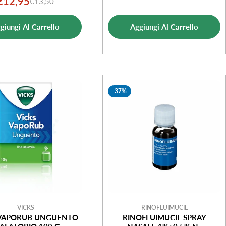
€12,95
€13,50
Prezzo
Prezzo
 TASTO LATERALE
di
normale
di
normale
vendita
giungi Al Carrello
Aggiungi Al Carrello
vendita
-37%
VICKS
RINOFLUIMUCIL
 VAPORUB UNGUENTO
RINOFLUIMUCIL SPRAY