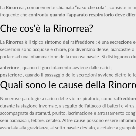
La
Rinorrea
, comunemente chiamata
“naso che cola”
, consiste in 
frequente che
confronta
quando l'apparato respiratorio deve difen
Che cos'è la Rinorrea?
La
Rinorrea
è il tipico
sintomo del raffreddore
: è una
secrezione e
secrezioni sono acquose e chiare, poi diventano dense, biancastre o 
portare ad una infiammazione della mucosa nasale. Si distinguono
du
anteriore
, quando il gocciolamento avviene dalle narici;
posteriore
, quando il passaggio delle secrezioni avviene dietro le fo
Quali sono le cause della Rinorr
Numerose patologie a carico delle vie respiratorie, come
raffreddor
durante la stagione invernale, a seguito dell’attacco di batteri e vir
accompagnate da starnuti, prurito, lacrimazione e arrossamento congiu
seni paranasali, febbre, cefalea.
Altre cause
possono essere
infiamm
associata alla gravidanza, al setto nasale deviato, a cefalee a grappo