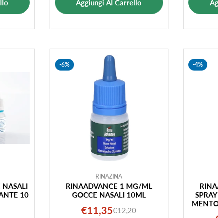
llo
Aggiungi Al Carrello
Ag
ta
vendita
-6%
-4%
RINAZINA
 NASALI
RINAADVANCE 1 MG/ML
RINA
ANTE 10
GOCCE NASALI 10ML
SPRAY
MENTO
€11,35
€12,20
Prezzo
Prezzo
ML C