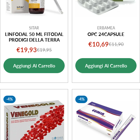
SITAR
ERBAMEA
LINFODAL 50 ML FITODAL
OPC 24CAPSULE
PRODIGI DELLA TERRA
€10,69
€11,90
Prezzo
Prezzo
€19,93
€19,95
Prezzo
Prezzo
di
normale
di
normale
vendita
Aggiungi Al Carrello
Aggiungi Al Carrello
vendita
-4%
-4%