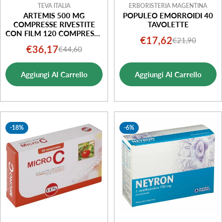
TEVA ITALIA
ERBORISTERIA MAGENTINA
ARTEMIS 500 MG
POPULEO EMORROIDI 40
COMPRESSE RIVESTITE
TAVOLETTE
CON FILM 120 COMPRESSE
€17,62
€21,90
Prezzo
Prezzo
IN BLISTER
€36,17
€44,60
Prezzo
Prezzo
di
normale
di
normale
vendita
Aggiungi Al Carrello
Aggiungi Al Carrello
vendita
-18%
-6%