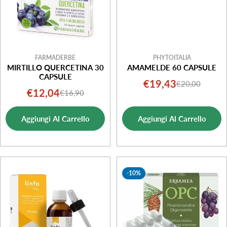
FARMADERBE
PHYTOITALIA
MIRTILLO QUERCETINA 30
AMAMELDE 60 CAPSULE
CAPSULE
€19,43
€20,00
Prezzo
Prezzo
€12,04
€16,90
Prezzo
Prezzo
di
normale
di
normale
vendita
Aggiungi Al Carrello
Aggiungi Al Carrello
vendita
-10%