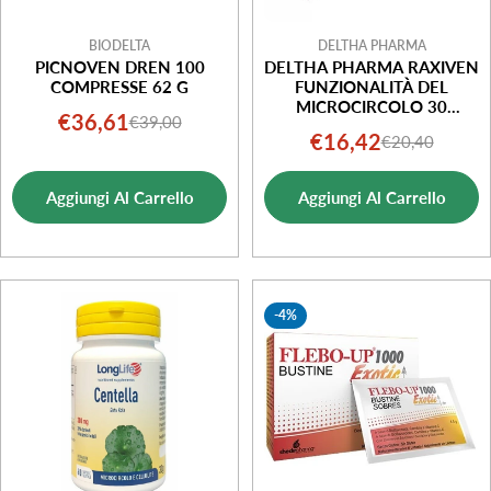
BIODELTA
DELTHA PHARMA
PICNOVEN DREN 100
DELTHA PHARMA RAXIVEN
COMPRESSE 62 G
FUNZIONALITÀ DEL
MICROCIRCOLO 30
€36,61
€39,00
Prezzo
Prezzo
COMPRESSE
€16,42
€20,40
Prezzo
Prezzo
di
normale
di
normale
vendita
Aggiungi Al Carrello
Aggiungi Al Carrello
vendita
-4%