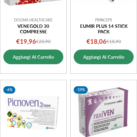
DOGMA HEALTHCARE
PRINCEPS
VENEGOLD 30
EUMIR PLUS 14 STICK
COMPRESSE
PACK
€19,96
€18,06
€20,90
€18,90
Prezzo
Prezzo
Prezzo
Prezzo
di
normale
di
normale
Aggiungi Al Carrello
Aggiungi Al Carrello
vendita
vendita
-6%
-19%