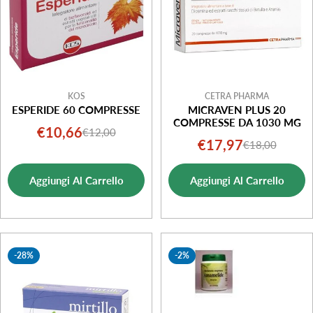
KOS
CETRA PHARMA
ESPERIDE 60 COMPRESSE
MICRAVEN PLUS 20
COMPRESSE DA 1030 MG
€10,66
€12,00
Prezzo
Prezzo
€17,97
€18,00
Prezzo
Prezzo
di
normale
di
normale
vendita
Aggiungi Al Carrello
Aggiungi Al Carrello
vendita
-28%
-2%