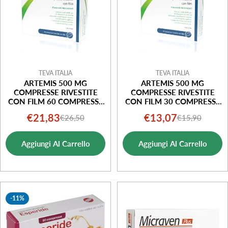
TEVA ITALIA
TEVA ITALIA
ARTEMIS 500 MG
ARTEMIS 500 MG
COMPRESSE RIVESTITE
COMPRESSE RIVESTITE
CON FILM 60 COMPRESSE
CON FILM 30 COMPRESSE
IN BLISTER
IN BLISTER
€21,83
€13,07
€26,50
€15,90
Prezzo
Prezzo
Prezzo
Prezzo
di
normale
di
normale
Aggiungi Al Carrello
Aggiungi Al Carrello
vendita
vendita
-11%