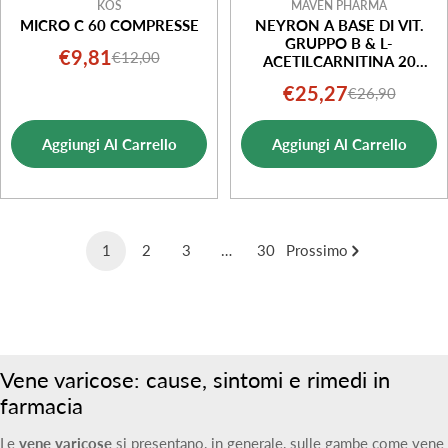
KOS
MAVEN PHARMA
MICRO C 60 COMPRESSE
NEYRON A BASE DI VIT.
GRUPPO B & L-
€9,81
€12,00
Prezzo
Prezzo
ACETILCARNITINA 20
BUSTE
di
normale
€25,27
€26,90
Prezzo
Prezzo
vendita
di
normale
Aggiungi Al Carrello
Aggiungi Al Carrello
vendita
1
2
3
…
30
Prossimo
Vene varicose: cause, sintomi e rimedi in
farmacia
Le
vene varicose
si presentano, in generale, sulle gambe come vene