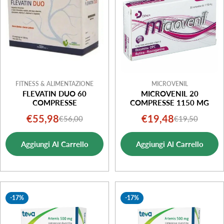
o
n
e
:
FITNESS & ALIMENTAZIONE
MICROVENIL
FLEVATIN DUO 60
MICROVENIL 20
COMPRESSE
COMPRESSE 1150 MG
€55,98
€19,48
€56,00
€19,50
Prezzo
Prezzo
Prezzo
Prezzo
di
normale
di
normale
Aggiungi Al Carrello
Aggiungi Al Carrello
vendita
vendita
-17%
-17%