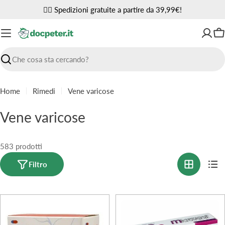
Vai
✌🏼 Spedizioni gratuite a partire da 39,99€!
al
contenuto
Ca
Ricerca
Home
Rimedi
Vene varicose
C
Vene varicose
o
l
583 prodotti
l
Filtro
e
z
i