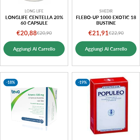
LONG LIFE
SHEDIR
LONGLIFE CENTELLA 20%
FLEBO-UP 1000 EXOTIC 18
60 CAPSULE
BUSTINE
€20,88
€21,91
€20,90
€22,90
Prezzo
Prezzo
Prezzo
Prezzo
di
normale
di
normale
Aggiungi Al Carrello
Aggiungi Al Carrello
vendita
vendita
-18%
-19%