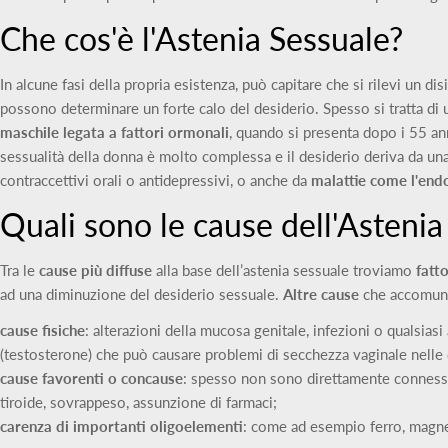
Che cos'è l'Astenia Sessuale?
In alcune fasi della propria esistenza, può capitare che si rilevi un dis
possono determinare un forte calo del desiderio. Spesso si tratta di 
maschile
legata a fattori ormonali
, quando si presenta dopo i 55 an
sessualità della donna è molto complessa e il desiderio deriva da una
contraccettivi orali o antidepressivi, o anche da
malattie come l'end
Quali sono le cause dell'Astenia
Tra le
cause più diffuse
alla base dell’astenia sessuale troviamo
fatt
ad una diminuzione del desiderio sessuale.
Altre cause
che accomunan
cause fisiche
: alterazioni della mucosa genitale, infezioni o qualsia
(testosterone) che può causare problemi di secchezza vaginale nelle
cause favorenti o concause
: spesso non sono direttamente connesse 
tiroide, sovrappeso, assunzione di farmaci;
carenza di importanti oligoelementi
: come ad esempio ferro, magne