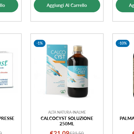
ale
llo
Aggiungi Al Carrello
Ag
ta
-1%
-10%
ALTA NATURA-INALME
PRESSE
CALCOCYST SOLUZIONE
PALMA
250ML
€21,09
0
€21,50