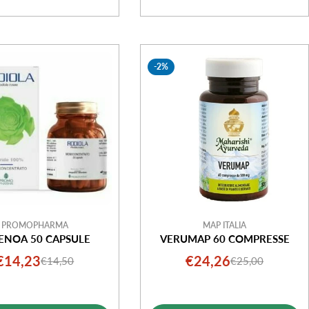
-2%
PROMOPHARMA
MAP ITALIA
ENOA 50 CAPSULE
VERUMAP 60 COMPRESSE
€14,23
€24,26
€14,50
€25,00
Prezzo
Prezzo
Prezzo
Prezzo
di
normale
di
normale
vendita
vendita