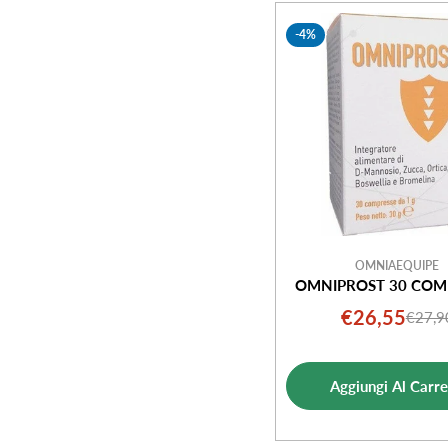
e
-4%
z
i
o
n
e
OMNIAEQUIPE
OMNIPROST 30 COM
:
€26,55
€27,9
Prezz
Prezz
di
norm
vendi
Aggiungi Al Carre