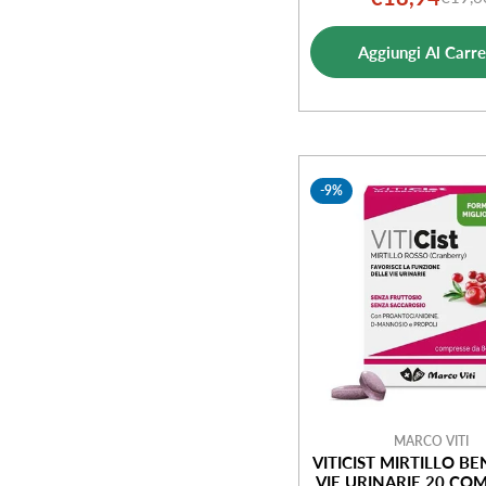
Prezz
Prezz
di
norm
Aggiungi Al Carre
vendi
-9%
MARCO VITI
VITICIST MIRTILLO B
VIE URINARIE 20 CO