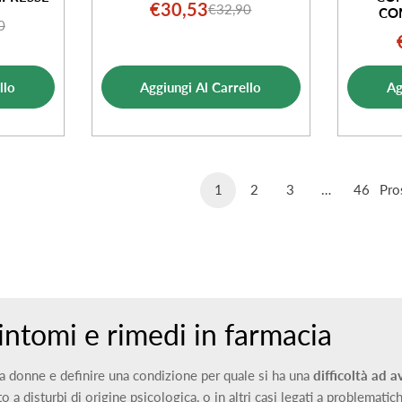
€30,53
€32,90
Prezzo
Prezzo
CO
0
o
o
di
normale
ale
vendita
ta
llo
Aggiungi Al Carrello
Ag
1
2
3
…
46
Pro
sintomi e rimedi in farmacia
a donne e definire una condizione per quale si ha una
difficoltà ad 
 a disturbi di origine psicologica, o in altri casi legati a problematic