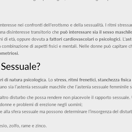
interesse nei confronti dell'erotismo e della sessualità. I ritmi stressa
una disinteresse transitorio che
può interessare
sia il sesso maschil
ni di età, oppure dovuta
a fattori cardiovascolari o psicologici
. L'
ast
 combinazione di aspetti fisici e mentali. Nelle donne può capitare c
ometriosi
.
 Sessuale?
ori di natura psicologica
. Lo
stress
,
ritmi frenetici
,
stanchezza fisica
o sia l’astenia sessuale maschile che l’astenia sessuale femminile 
si altro disturbo che possa rendere non piacevole il rapporto sessuale
 donne e problemi di erezione negli uomini;
alla sfera sessuale ma possono determinare l’insorgenza del disturbo
sio, zolfo, rame e zinco.