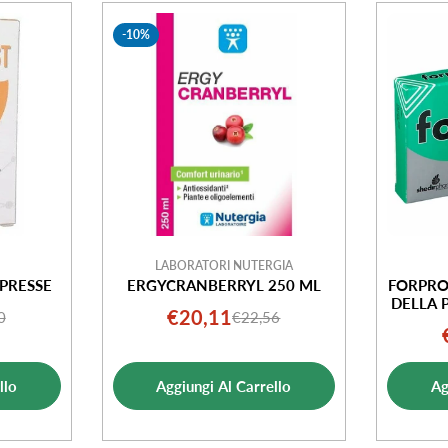
-10%
LABORATORI NUTERGIA
PRESSE
ERGYCRANBERRYL 250 ML
FORPRO
DELLA 
€20,11
0
€22,56
o
o
Prezzo
Prezzo
ale
di
normale
ta
vendita
llo
Aggiungi Al Carrello
Ag