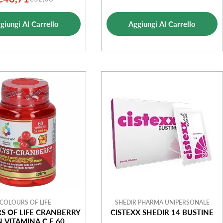
Prezzo
Prezzo
di
normale
di
normale
vendita
giungi Al Carrello
Aggiungi Al Carrello
vendita
COLOURS OF LIFE
SHEDIR PHARMA UNIPERSONALE
S OF LIFE CRANBERRY
CISTEXX SHEDIR 14 BUSTINE
 VITAMINA C E 60