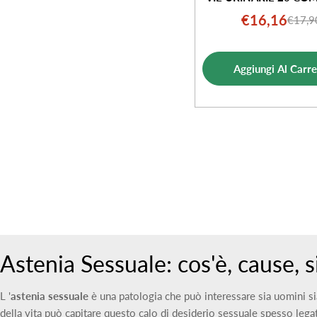
€16,16
€17,9
Prezz
Prezz
di
norm
vendi
Aggiungi Al Carre
Astenia Sessuale: cos'è, cause, 
L '
astenia sessuale
è una patologia che può interessare sia uomini si
della vita può capitare questo calo di desiderio sessuale spesso legato