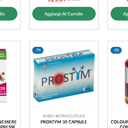
o
o
Prezzo
Prezzo
ale
di
normale
llo
Aggiungi Al Carrello
Ag
ta
vendita
-7%
-2%
RUBIO' NUTRACEUTICALS
ENESSERE
PROSTYM 30 CAPSULE
COLOUR
MPRESSE
CON