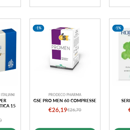
-1%
-1%
 ITALIANI
PRODECO PHARMA
PER
GSE PRO MEN 60 COMPRESSE
SER
TICA 15
€26,19
€26,70
Prezzo
Prezzo
di
normale
0
o
o
vendita