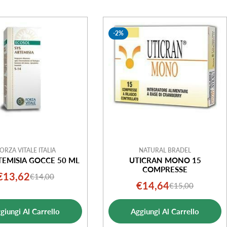
-2%
ORZA VITALE ITALIA
NATURAL BRADEL
TEMISIA GOCCE 50 ML
UTICRAN MONO 15
COMPRESSE
€13,62
€14,00
Prezzo
Prezzo
€14,64
€15,00
Prezzo
Prezzo
di
normale
di
normale
vendita
giungi Al Carrello
Aggiungi Al Carrello
vendita