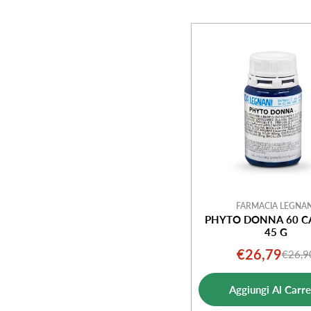
FARMACIA LEGNAN
PHYTO DONNA 60 C
45 G
€26,79
€26,9
Prezz
Prezz
di
norm
Aggiungi Al Carre
vendi