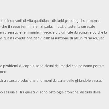
nti e incalzanti di vita quotidiana, disturbi psicologici o ormonali,
e
che il sesso femminile
. Si parla, infatti, di
astenia
sessuale
enia sessuale
femminile
, invece, è più difficile da scoprire poiché la
he questa condizione derivi dall'
assunzione
di alcuni farmaci
, vedi
e
problemi di coppia
sono alcuni dei motivi che possono portare
sono:
. Una scarsa produzione di ormoni da parte delle ghiandole sessuali
 sessuale. Tra questi vi sono patologie croniche, disturbi della