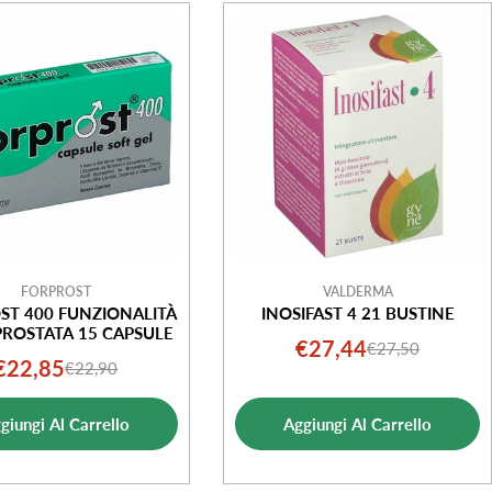
FORPROST
VALDERMA
ST 400 FUNZIONALITÀ
INOSIFAST 4 21 BUSTINE
PROSTATA 15 CAPSULE
€27,44
€27,50
Prezzo
Prezzo
€22,85
€22,90
Prezzo
Prezzo
di
normale
di
normale
vendita
giungi Al Carrello
Aggiungi Al Carrello
vendita