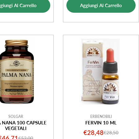
giungi Al Carrello
Aggiungi Al Carrello
SOLGAR
ERBENOBILI
 NANA 100 CAPSULE
FERVIN 10 ML
VEGETALI
€28,48
€28,50
Prezzo
Prezzo
€46,71
€52,00