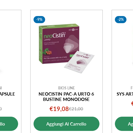
-9%
-2%
I
BIOS LINE
F
APSULE
NEOCISTIN PAC-A URTO 6
SYS AR
BUSTINE MONODOSE
€19,08
0
€21,00
o
o
Prezzo
Prezzo
ale
di
normale
llo
Aggiungi Al Carrello
Ag
ta
vendita