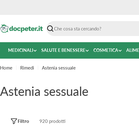
Vai
al
contenuto
Ricerca
MEDICINALI
SALUTE E BENESSERE
COSMETICA
ALIM
Home
Rimedi
Astenia sessuale
C
Astenia sessuale
o
l
Filtro
920 prodotti
l