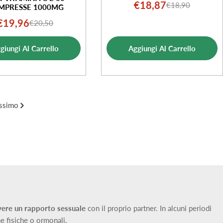
€18,87
€18,90
Prezzo
Prezzo
MPRESSE 1000MG
di
normale
€19,96
€20,50
Prezzo
Prezzo
vendita
di
normale
giungi Al Carrello
Aggiungi Al Carrello
vendita
ssimo
avere un rapporto sessuale
con il proprio partner. In alcuni periodi
he fisiche o ormonali.