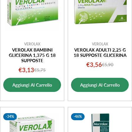
VEROLAX
VEROLAX
VEROLAX BAMBINI
VEROLAX ADULTI 2,25 G
GLICERINA 1,375 G 18
18 SUPPOSTE GLICERINA
SUPPOSTE
€3,56
€5,90
Prezzo
Prezzo
€3,13
€5,75
Prezzo
Prezzo
di
normale
di
normale
vendita
Aggiungi Al Carrello
Aggiungi Al Carrello
vendita
-34%
-46%