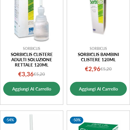
o
n
e
:
SORBICLIS
SORBICLIS
SORBICLIS CLISTERE
SORBICLIS BAMBINI
ADULTI SOLUZIONE
CLISTERE 120ML
RETTALE 120ML
€2,96
€5,20
Prezzo
Prezzo
€3,36
€5,20
Prezzo
Prezzo
di
normale
di
normale
vendita
Aggiungi Al Carrello
Aggiungi Al Carrello
vendita
-54%
-50%