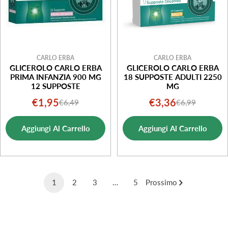
CARLO ERBA
CARLO ERBA
GLICEROLO CARLO ERBA
GLICEROLO CARLO ERBA
PRIMA INFANZIA 900 MG
18 SUPPOSTE ADULTI 2250
12 SUPPOSTE
MG
€1,95
€3,36
€6,49
€6,99
Prezzo
Prezzo
Prezzo
Prezzo
di
normale
di
normale
Aggiungi Al Carrello
Aggiungi Al Carrello
vendita
vendita
1
2
3
…
5
Prossimo