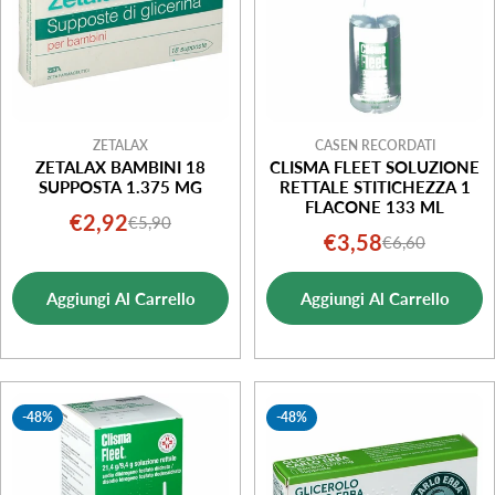
ZETALAX
CASEN RECORDATI
ZETALAX BAMBINI 18
CLISMA FLEET SOLUZIONE
SUPPOSTA 1.375 MG
RETTALE STITICHEZZA 1
FLACONE 133 ML
€2,92
€5,90
Prezzo
Prezzo
€3,58
€6,60
Prezzo
Prezzo
di
normale
di
normale
vendita
Aggiungi Al Carrello
Aggiungi Al Carrello
vendita
-48%
-48%