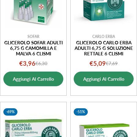
SOFAR
CARLO ERBA
GLICEROLO SOFAR ADULTI
GLICEROLO CARLO ERBA
6,75 G CAMOMILLA E
ADULTI 6,75 G SOLUZIONE
MALVA 6 CLISMI
RETTALE 6 CLISMI
€3,96
€5,09
€6,30
€7,69
Prezzo
Prezzo
Prezzo
Prezzo
di
normale
di
normale
Aggiungi Al Carrello
Aggiungi Al Carrello
vendita
vendita
-69%
-51%