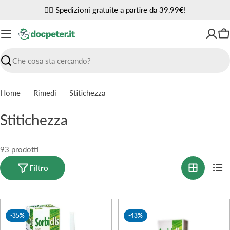
Vai
✌🏼 Spedizioni gratuite a partire da 39,99€!
al
contenuto
Ca
Ricerca
Home
Rimedi
Stitichezza
C
Stitichezza
o
l
93 prodotti
l
Filtro
e
z
-35%
-43%
i