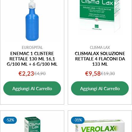
EUROSPITAL
CLISMA LAX
ENEMAC 1 CLISTERE
CLISMALAX SOLUZIONE
RETTALE 130 ML 16,1
RETTALE 4 FLACONI DA
G/100 ML + 6 G/100 ML
133 ML
€2,23
€9,58
€4,90
€19,30
Prezzo
Prezzo
Prezzo
Prezzo
di
normale
di
normale
Aggiungi Al Carrello
Aggiungi Al Carrello
vendita
vendita
-52%
-31%