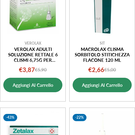
VEROLAX
SIT
VEROLAX ADULTI
MACROLAX CLISMA
SOLUZIONE RETTALE 6
SORBITOLO STITICHEZZA
CLISMI 6,75G PER
FLACONE 120 ML
STITICHEZZA
€3,87
€2,66
€5,90
€5,00
Prezzo
Prezzo
Prezzo
Prezzo
di
normale
di
normale
Aggiungi Al Carrello
Aggiungi Al Carrello
vendita
vendita
-43%
-22%