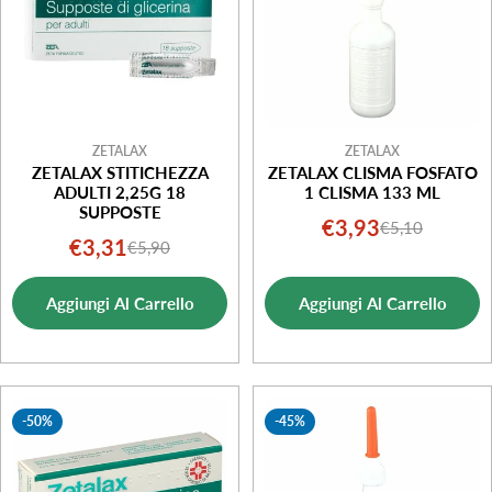
ZETALAX
ZETALAX
ZETALAX STITICHEZZA
ZETALAX CLISMA FOSFATO
ADULTI 2,25G 18
1 CLISMA 133 ML
SUPPOSTE
€3,93
€5,10
Prezzo
Prezzo
€3,31
€5,90
Prezzo
Prezzo
di
normale
di
normale
vendita
Aggiungi Al Carrello
Aggiungi Al Carrello
vendita
-50%
-45%