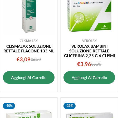
CLISMA LAX
VEROLAX
CLISMALAX SOLUZIONE
VEROLAX BAMBINI
RETTALE FLACONE 133 ML
SOLUZIONE RETTALE
GLICERINA 2,25 G 6 CLISMI
€3,09
€6,50
Prezzo
Prezzo
€3,96
€5,75
Prezzo
Prezzo
di
normale
di
normale
vendita
Aggiungi Al Carrello
Aggiungi Al Carrello
vendita
-45%
-39%