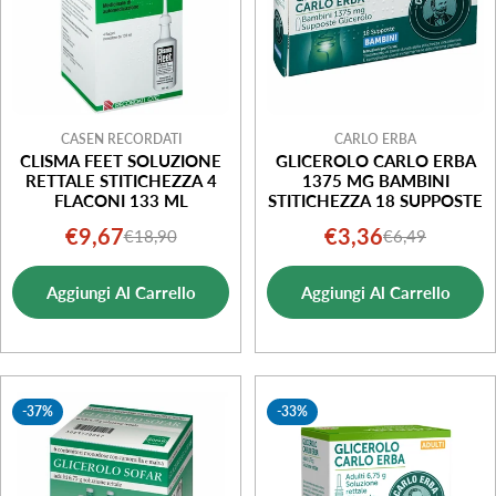
CASEN RECORDATI
CARLO ERBA
CLISMA FEET SOLUZIONE
GLICEROLO CARLO ERBA
RETTALE STITICHEZZA 4
1375 MG BAMBINI
FLACONI 133 ML
STITICHEZZA 18 SUPPOSTE
€9,67
€3,36
€18,90
€6,49
Prezzo
Prezzo
Prezzo
Prezzo
di
normale
di
normale
Aggiungi Al Carrello
Aggiungi Al Carrello
vendita
vendita
-37%
-33%