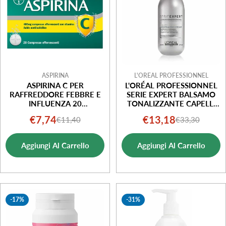
ASPIRINA
L'OREAL PROFESSIONNEL
ASPIRINA C PER
L'ORÉAL PROFESSIONNEL
RAFFREDDORE FEBBRE E
SERIE EXPERT BALSAMO
INFLUENZA 20
TONALIZZANTE CAPELLI
COMPRESSE
GRIGI E BIANCHI 200ML
€7,74
€13,18
€11,40
€33,30
Prezzo
Prezzo
Prezzo
Prezzo
EFFERVESCENTI
di
normale
di
normale
Aggiungi Al Carrello
Aggiungi Al Carrello
vendita
vendita
-17%
-31%