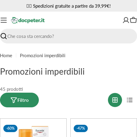
Vai
✌🏼 Spedizioni gratuite a partire da 39,99€!
al
contenuto
Ca
Ricerca
Home
Promozioni imperdibili
C
Promozioni imperdibili
o
l
45 prodotti
l
Filtro
e
z
-60%
-47%
i