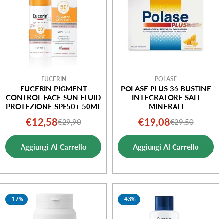
EUCERIN
POLASE
EUCERIN PIGMENT
POLASE PLUS 36 BUSTINE
CONTROL FACE SUN FLUID
INTEGRATORE SALI
PROTEZIONE SPF50+ 50ML
MINERALI
€12,58
€19,08
€29,90
€29,50
Prezzo
Prezzo
Prezzo
Prezzo
di
normale
di
normale
Aggiungi Al Carrello
Aggiungi Al Carrello
vendita
vendita
-17%
-43%