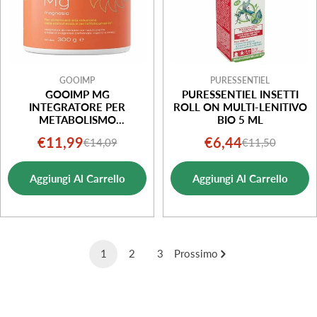
GOOIMP
PURESSENTIEL
GOOIMP MG
PURESSENTIEL INSETTI
INTEGRATORE PER
ROLL ON MULTI-LENITIVO
METABOLISMO
BIO 5 ML
ENERGETICO 300 G
€11,99
€6,44
€14,09
€11,50
Prezzo
Prezzo
Prezzo
Prezzo
di
normale
di
normale
Aggiungi Al Carrello
Aggiungi Al Carrello
vendita
vendita
1
2
3
Prossimo