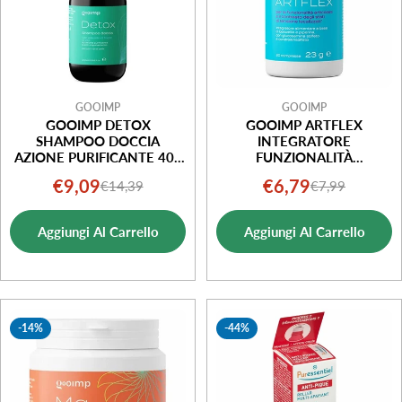
GOOIMP
GOOIMP
GOOIMP DETOX
GOOIMP ARTFLEX
SHAMPOO DOCCIA
INTEGRATORE
AZIONE PURIFICANTE 400
FUNZIONALITÀ
ML
ARTICOLARE 20
€9,09
€6,79
€14,39
€7,99
Prezzo
Prezzo
Prezzo
Prezzo
COMPRESSE
di
normale
di
normale
Aggiungi Al Carrello
Aggiungi Al Carrello
vendita
vendita
-14%
-44%