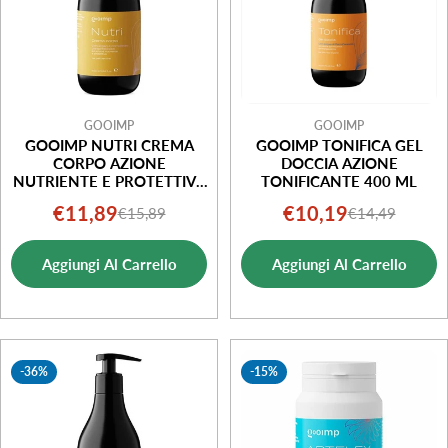
GOOIMP
GOOIMP
GOOIMP NUTRI CREMA
GOOIMP TONIFICA GEL
CORPO AZIONE
DOCCIA AZIONE
NUTRIENTE E PROTETTIVA
TONIFICANTE 400 ML
400ML
€11,89
€10,19
€15,89
€14,49
Prezzo
Prezzo
Prezzo
Prezzo
di
normale
di
normale
Aggiungi Al Carrello
Aggiungi Al Carrello
vendita
vendita
-36%
-15%