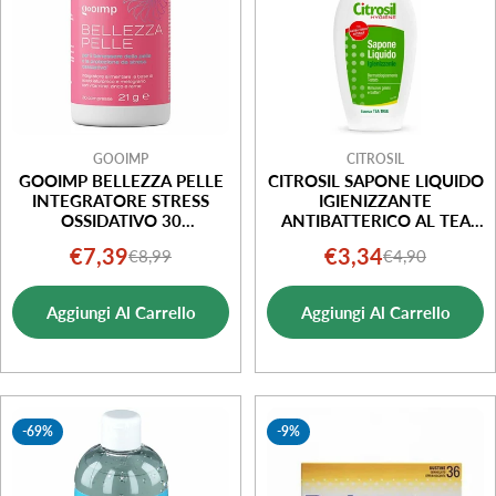
GOOIMP
CITROSIL
GOOIMP BELLEZZA PELLE
CITROSIL SAPONE LIQUIDO
INTEGRATORE STRESS
IGIENIZZANTE
OSSIDATIVO 30
ANTIBATTERICO AL TEA
COMPRESSE
TREE 250 ML
€7,39
€3,34
€8,99
€4,90
Prezzo
Prezzo
Prezzo
Prezzo
di
normale
di
normale
Aggiungi Al Carrello
Aggiungi Al Carrello
vendita
vendita
-69%
-9%