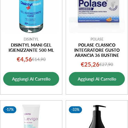
DISINTYL
POLASE
DISINTYL MANI GEL
POLASE CLASSICO
IGIENIZZANTE 500 ML
INTEGRATORE GUSTO
ARANCIA 36 BUSTINE
€4,56
€14,90
Prezzo
Prezzo
€25,26
€27,90
Prezzo
Prezzo
di
normale
di
normale
vendita
Aggiungi Al Carrello
Aggiungi Al Carrello
vendita
-17%
-33%