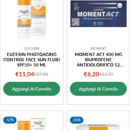
o
n
e
:
EUCERIN
MOMENT
EUCERIN PHOTOAGING
MOMENT ACT 400 MG
CONTROL FACE SUN FLUID
IBUPROFENE
SPF50+ 50 ML
ANTIDOLORIFICO 12
COMPRESSE RIVESTITE
€11,04
€6,20
€27,90
€11,70
Prezzo
Prezzo
Prezzo
Prezzo
di
normale
di
normale
Aggiungi Al Carrello
Aggiungi Al Carrello
vendita
vendita
-57%
-35%