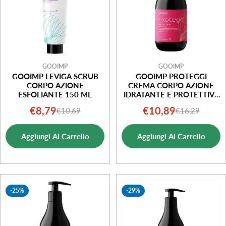
GOOIMP
GOOIMP
GOOIMP LEVIGA SCRUB
GOOIMP PROTEGGI
CORPO AZIONE
CREMA CORPO AZIONE
ESFOLIANTE 150 ML
IDRATANTE E PROTETTIVA
400 ML
€8,79
€10,89
€10,69
€16,29
Prezzo
Prezzo
Prezzo
Prezzo
di
normale
di
normale
Aggiungi Al Carrello
Aggiungi Al Carrello
vendita
vendita
-25%
-29%