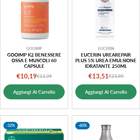
GOOIMP
EUCERIN
GOOIMP K2 BENESSERE
EUCERIN UREAREPAIR
OSSA E MUSCOLI 60
PLUS 5% UREA EMULSIONE
CAPSULE
IDRATANTE 250ML
€10,19
€13,51
€12,39
€23,90
Prezzo
Prezzo
Prezzo
Prezzo
di
normale
di
normale
Aggiungi Al Carrello
Aggiungi Al Carrello
vendita
vendita
-32%
-60%