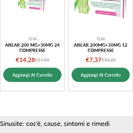
TEVA
TEVA
AISLAR 200 MG+30MG 24
AISLAR 200MG+30MG 12
COMPRESSE
COMPRESSE
€14,28
€7,37
€17,50
€10,20
Prezzo
Prezzo
Prezzo
Prezzo
di
normale
di
normale
Aggiungi Al Carrello
Aggiungi Al Carrello
vendita
vendita
Sinusite: cos'è, cause, sintomi e rimedi