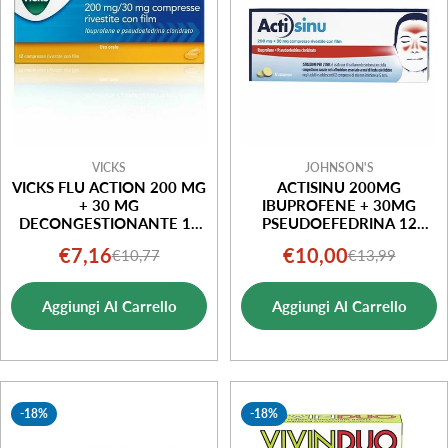
o
n
e
:
VICKS
JOHNSON'S
VICKS FLU ACTION 200 MG
ACTISINU 200MG
+ 30 MG
IBUPROFENE + 30MG
DECONGESTIONANTE 12
PSEUDOEFEDRINA 12
COMPRESSE RIVESTITE
COMPRESSE RIVESTITE
€7,16
€10,00
€10,77
€13,99
Prezzo
Prezzo
Prezzo
Prezzo
di
normale
di
normale
Aggiungi Al Carrello
Aggiungi Al Carrello
vendita
vendita
-18%
-18%