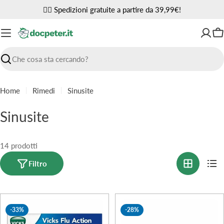
Vai
✌🏼 Spedizioni gratuite a partire da 39,99€!
al
contenuto
Ca
Ricerca
Home
Rimedi
Sinusite
C
Sinusite
o
l
14 prodotti
l
Filtro
e
z
-33%
-28%
i