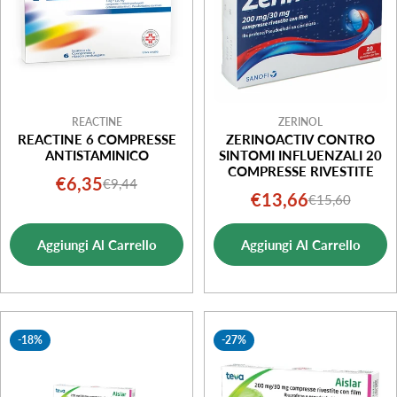
REACTINE
ZERINOL
REACTINE 6 COMPRESSE
ZERINOACTIV CONTRO
ANTISTAMINICO
SINTOMI INFLUENZALI 20
COMPRESSE RIVESTITE
€6,35
€9,44
Prezzo
Prezzo
€13,66
€15,60
Prezzo
Prezzo
di
normale
di
normale
vendita
Aggiungi Al Carrello
Aggiungi Al Carrello
vendita
-18%
-27%