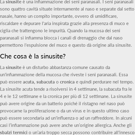
La
sinusite
è una infiammazione dei seni paranasali. I seni paranasali
sono quattro cavità situate internamente al naso e separate dal setto
nasale, hanno un compito importante, ovvero di umidificare,
riscaldare e depurare l'aria inspirata grazie alla presenza di muco e
ciglia che trattengono le impurità. Quando la mucosa dei seni
paranasali si infiamma blocca i canali di drenaggio che dal naso
permettono l'espulsione del muco e questo dà origine alla sinusite.
Che cosa è la sinusite?
La
sinusite
è un disturbo abbastanza comune causato da
un'infiammazione della mucosa che riveste i seni paranasali. Essa
può essere
acuta, subacuta
o
cronica
e quindi perdurare nel tempo.
La sinusite acuta tende a risolversi in 4 settimane, la subacuta fra le
4 e le 12 settimane e la cronica per più di 12 settimane. La sinusite
può avere origine da un batterio poiché il ristagno nel naso può
provocarne la proliferazione o da un virus e in questo ultimo caso
può essere secondaria ad un'influenza o ad un raffreddore. In alcuni
casi l’infiammazione può avere anche un’origine allergica. Anche gli
sbalzi termici
o un’aria troppo secca possono contribuire all'innesco