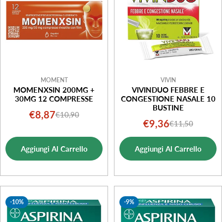
MOMENT
VIVIN
MOMENXSIN 200MG +
VIVINDUO FEBBRE E
30MG 12 COMPRESSE
CONGESTIONE NASALE 10
BUSTINE
€8,87
€10,90
Prezzo
Prezzo
€9,36
€11,50
Prezzo
Prezzo
di
normale
di
normale
vendita
Aggiungi Al Carrello
Aggiungi Al Carrello
vendita
-10%
-9%