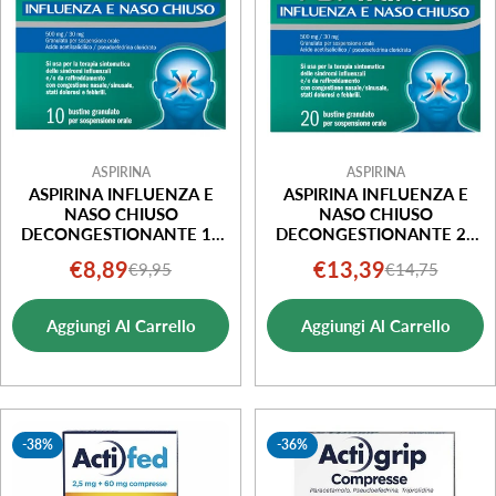
ASPIRINA
ASPIRINA
ASPIRINA INFLUENZA E
ASPIRINA INFLUENZA E
NASO CHIUSO
NASO CHIUSO
DECONGESTIONANTE 10
DECONGESTIONANTE 20
BUSTINE
BUSTINE
€8,89
€13,39
€9,95
€14,75
Prezzo
Prezzo
Prezzo
Prezzo
di
normale
di
normale
Aggiungi Al Carrello
Aggiungi Al Carrello
vendita
vendita
-38%
-36%