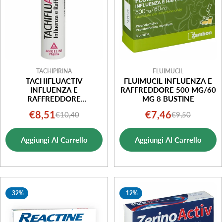
TACHIPIRINA
FLUIMUCIL
TACHIFLUACTIV
FLUIMUCIL INFLUENZA E
INFLUENZA E
RAFFREDDORE 500 MG/60
RAFFREDDORE
MG 8 BUSTINE
500MG+60MG 10
€8,51
€7,46
€10,40
€9,50
Prezzo
Prezzo
Prezzo
Prezzo
COMPRESSE
EFFERVESCENTI
di
normale
di
normale
Aggiungi Al Carrello
Aggiungi Al Carrello
vendita
vendita
-32%
-12%