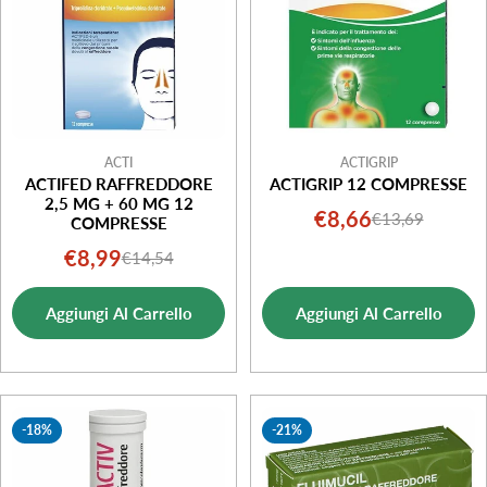
ACTI
ACTIGRIP
ACTIFED RAFFREDDORE
ACTIGRIP 12 COMPRESSE
2,5 MG + 60 MG 12
€8,66
€13,69
Prezzo
Prezzo
COMPRESSE
di
normale
€8,99
€14,54
Prezzo
Prezzo
vendita
di
normale
Aggiungi Al Carrello
Aggiungi Al Carrello
vendita
-18%
-21%