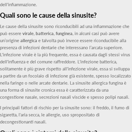
dell'infiammazione.
Quali sono le cause della sinusite?
Le cause della sinusite sono riconducibili ad una infiammazione che
può essere
virale
,
batterica
,
funginea
, in alcuni casi può avere
un’origine
allergica
e talvolta può invece essere riconducibile alla
presenza di infezioni dentarie che interessano l’arcata superiore.
L'infezione virale è la più frequente, essa è causata dagli stessi virus
dell'influenza e del comune raffreddore. L'infezione batterica,
solitamente è più grave rispetto all'infezione virale, essa si sviluppa
a partire da un focolaio di infezione già esistente, spesso localizzato
nella faringe o nelle arcate dentarie. La sinusite allergica fungina è
una forma di sinusite cronica essa è caratterizzata da una
congestione nasale, secrezioni nasali viscide e spesso polipi nasali.
I principali fattori di rischio per la sinusite sono: il freddo, il fumo di
sigaretta, l'aria secca, le allergie, uso spropositato di
decongestionanti nasali.