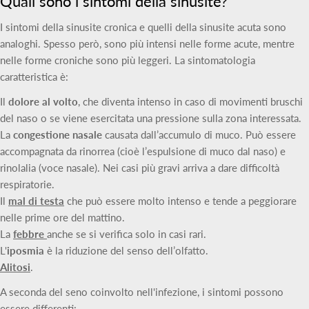
Quali sono i sintomi della sinusite?
I sintomi della sinusite cronica e quelli della sinusite acuta sono
analoghi. Spesso però, sono più intensi nelle forme acute, mentre
nelle forme croniche sono più leggeri. La sintomatologia
caratteristica è:
Il
dolore al volto
, che diventa intenso in caso di movimenti bruschi
del naso o se viene esercitata una pressione sulla zona interessata.
La
congestione nasale
causata dall’accumulo di muco. Può essere
accompagnata da rinorrea (cioè l’espulsione di muco dal naso) e
rinolalia (voce nasale). Nei casi più gravi arriva a dare difficoltà
respiratorie.
Il
mal di testa
che può essere molto intenso e tende a peggiorare
nelle prime ore del mattino.
La
febbre
anche se si verifica solo in casi rari.
L'
iposmia
è la riduzione del senso dell’olfatto.
Alitosi
.
A seconda del seno coinvolto nell'infezione, i sintomi possono
essere differenti: