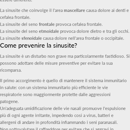
La sinusite che coinvolge il l'area
mascellare
causa dolore ai denti e
cefalea frontale.
La sinusite del seno
frontale
provoca cefalea frontale.
La sinusite del seno
etmoidale
provoca dolore dietro e tra gli occhi.
La sinusite
sfenoidale
causa dolore nell'area frontale o occipitale.
Come prevenire la sinusite?
La sinusite è un disturbo non grave ma particolarmente fastidioso. Si
possono adottare delle misure preventive per evitare la sua
ricomparsa.
Il primo accorgimento è quello di mantenere il sistema immunitario
in salute: con un sistema immunitario più efficiente le vie
respiratorie sono maggiormente protette dalle aggressioni
patogene.
Un'adeguata umidificazione delle vie nasali promuove l'espulsione
più di ogni agente irritante, impedendo così a virus, batteri e
allergeni di andare in profondità infiammando i seni paranasali.
Non sottovalutare il raffreddore per evitare che si aggravi in