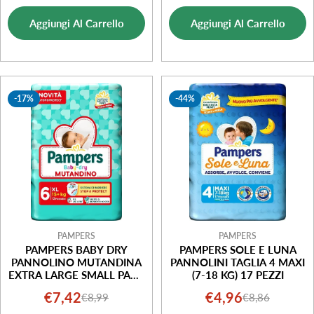
di
normale
di
normale
Aggiungi Al Carrello
Aggiungi Al Carrello
vendita
vendita
-17%
-44%
PAMPERS
PAMPERS
PAMPERS BABY DRY
PAMPERS SOLE E LUNA
PANNOLINO MUTANDINA
PANNOLINI TAGLIA 4 MAXI
EXTRA LARGE SMALL PACK
(7-18 KG) 17 PEZZI
13 PEZZI
€7,42
€4,96
€8,99
€8,86
Prezzo
Prezzo
Prezzo
Prezzo