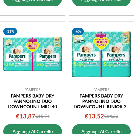
vendita
vendita
-11%
-6%
PAMPERS
PAMPERS
PAMPERS BABY DRY
PAMPERS BABY DRY
PANNOLINO DUO
PANNOLINO DUO
DOWNCOUNT MIDI 40
DOWNCOUNT JUNIOR 32
PEZZI
PEZZI
€13,87
€13,52
€15,74
€14,53
Prezzo
Prezzo
Prezzo
Prezzo
di
normale
di
normale
Aggiungi Al Carrello
Aggiungi Al Carrello