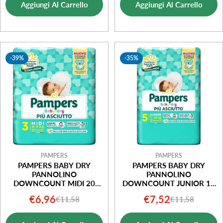
Aggiungi Al Carrello
Aggiungi Al Carrello
vendita
vendita
-39%
-35%
PAMPERS
PAMPERS
PAMPERS BABY DRY
PAMPERS BABY DRY
PANNOLINO
PANNOLINO
DOWNCOUNT MIDI 20
DOWNCOUNT JUNIOR 16
PEZZI
PEZZI
€6,96
€7,52
€11,58
€11,58
Prezzo
Prezzo
Prezzo
Prezzo
di
normale
di
normale