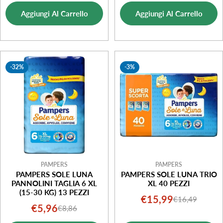
di
normale
di
normale
Aggiungi Al Carrello
Aggiungi Al Carrello
vendita
vendita
-32%
-3%
PAMPERS
PAMPERS
PAMPERS SOLE LUNA
PAMPERS SOLE LUNA TRIO
PANNOLINI TAGLIA 6 XL
XL 40 PEZZI
(15-30 KG) 13 PEZZI
€15,99
€16,49
Prezzo
Prezzo
€5,96
€8,86
Prezzo
Prezzo
di
normale