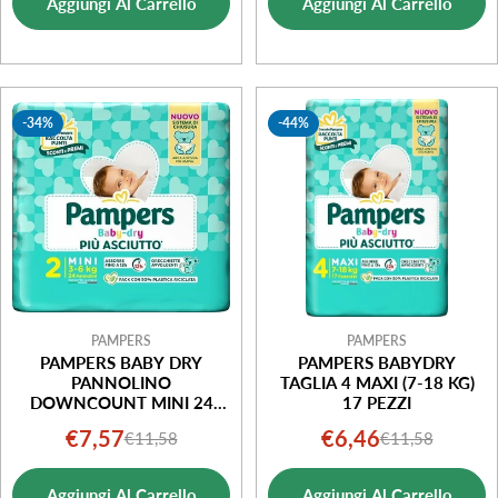
Aggiungi Al Carrello
Aggiungi Al Carrello
vendita
vendita
-34%
-44%
PAMPERS
PAMPERS
PAMPERS BABY DRY
PAMPERS BABYDRY
PANNOLINO
TAGLIA 4 MAXI (7-18 KG)
DOWNCOUNT MINI 24
17 PEZZI
PEZZI
€7,57
€6,46
€11,58
€11,58
Prezzo
Prezzo
Prezzo
Prezzo
di
normale
di
normale
Aggiungi Al Carrello
Aggiungi Al Carrello