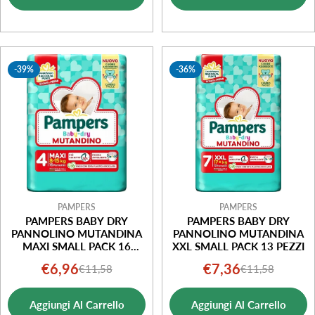
vendita
vendita
-39%
-36%
PAMPERS
PAMPERS
PAMPERS BABY DRY
PAMPERS BABY DRY
PANNOLINO MUTANDINA
PANNOLINO MUTANDINA
MAXI SMALL PACK 16
XXL SMALL PACK 13 PEZZI
PEZZI
€6,96
€7,36
€11,58
€11,58
Prezzo
Prezzo
Prezzo
Prezzo
di
normale
di
normale
Aggiungi Al Carrello
Aggiungi Al Carrello
vendita
vendita