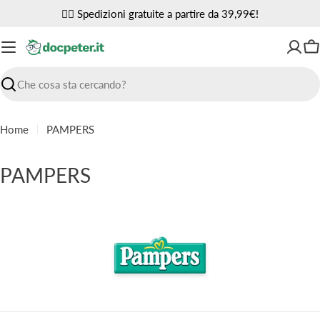
Vai
✌🏼 Spedizioni gratuite a partire da 39,99€!
al
contenuto
Ca
Ricerca
Home
PAMPERS
C
PAMPERS
o
l
l
e
z
i