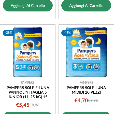
di
normale
vendita
Aggiungi Al Carrello
Aggiungi Al Carrello
vendita
-38%
-46%
PAMPERS
PAMPERS
PAMPERS SOLE E LUNA
PAMPERS SOLE LUNA
PANNOLINI TAGLIA 5
MIDIDI 20 PEZZI
JUNIOR (11-25 KG) 15
€4,70
€8,86
Prezzo
Prezzo
PEZZI
€5,45
€8,86
Prezzo
Prezzo
di
normale
di
normale