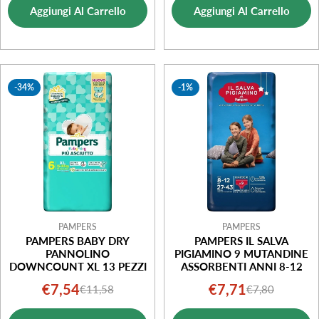
vendita
Aggiungi Al Carrello
Aggiungi Al Carrello
vendita
-34%
-1%
PAMPERS
PAMPERS
PAMPERS BABY DRY
PAMPERS IL SALVA
PANNOLINO
PIGIAMINO 9 MUTANDINE
DOWNCOUNT XL 13 PEZZI
ASSORBENTI ANNI 8-12
€7,54
€7,71
€11,58
€7,80
Prezzo
Prezzo
Prezzo
Prezzo
di
normale
di
normale