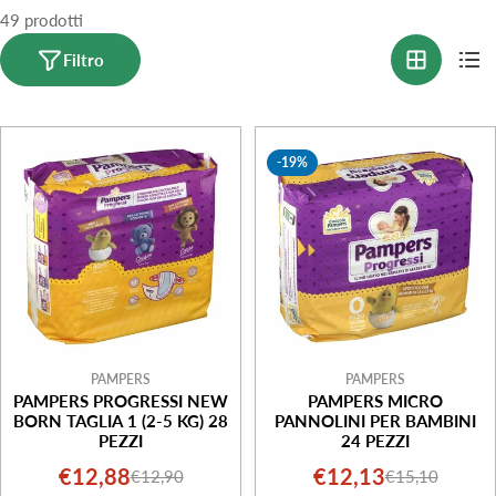
49 prodotti
o
n
Filtro
e
:
-19%
PAMPERS
PAMPERS
PAMPERS PROGRESSI NEW
PAMPERS MICRO
BORN TAGLIA 1 (2-5 KG) 28
PANNOLINI PER BAMBINI
PEZZI
24 PEZZI
€12,88
€12,13
€12,90
€15,10
Prezzo
Prezzo
Prezzo
Prezzo