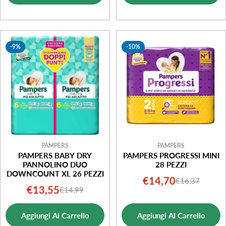
-9%
-10%
PAMPERS
PAMPERS
PAMPERS BABY DRY
PAMPERS PROGRESSI MINI
PANNOLINO DUO
28 PEZZI
DOWNCOUNT XL 26 PEZZI
€14,70
€16,37
Prezzo
Prezzo
€13,55
€14,99
Prezzo
Prezzo
di
normale
di
normale
vendita
Aggiungi Al Carrello
Aggiungi Al Carrello
vendita