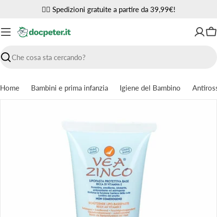
Vai
✌🏼 Spedizioni gratuite a partire da 39,99€!
al
contenuto
Ca
Ricerca
Home
Bambini e prima infanzia
Igiene del Bambino
Antiros
Passa
alle
informazioni
sul
prodotto
Apri supporto 0 in modalità modale