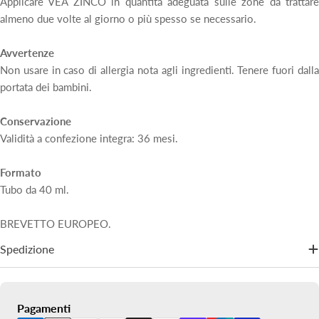
Applicare VEA ZINCO in quantità adeguata sulle zone da trattare
almeno due volte al giorno o più spesso se necessario.
Avvertenze
Non usare in caso di allergia nota agli ingredienti. Tenere fuori dalla
portata dei bambini.
Conservazione
Validità a confezione integra: 36 mesi.
Formato
Tubo da 40 ml.
BREVETTO EUROPEO.
Spedizione
Metodi
Pagamenti