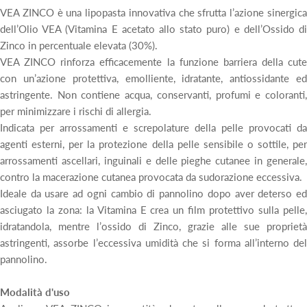
VEA ZINCO è una lipopasta innovativa che sfrutta l’azione sinergica
dell’Olio VEA (Vitamina E acetato allo stato puro) e dell’Ossido di
Zinco in percentuale elevata (30%).
VEA ZINCO rinforza efficacemente la funzione barriera della cute
con un’azione protettiva, emolliente, idratante, antiossidante ed
astringente. Non contiene acqua, conservanti, profumi e coloranti,
per minimizzare i rischi di allergia.
Indicata per arrossamenti e screpolature della pelle provocati da
agenti esterni, per la protezione della pelle sensibile o sottile, per
arrossamenti ascellari, inguinali e delle pieghe cutanee in generale,
contro la macerazione cutanea provocata da sudorazione eccessiva.
Ideale da usare ad ogni cambio di pannolino dopo aver deterso ed
asciugato la zona: la Vitamina E crea un film protettivo sulla pelle,
idratandola, mentre l’ossido di Zinco, grazie alle sue proprietà
astringenti, assorbe l’eccessiva umidità che si forma all’interno del
pannolino.
Modalità d'uso