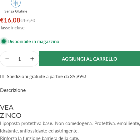
Senza Glutine
€16,08
Prezzo
Prezzo
€17,70
di
normale
Tasse incluse.
vendita
Disponibile in magazzino
Quantità
AGGIUNGI AL CARRELLO
Diminuisci La Quantità Per VEA Zinco Pasta Protetti
Aumenta La Quantità Per VEA Zinco Pasta P
✌🏼 Spedizioni gratuite a partire da 39,99€!
Descrizione
VEA
ZINCO
Lipopasta protettiva base. Non comedogena. Protettiva, emolliente,
idratante, antiossidante ed astringente.
Rinforza la funzione barriera della cute.