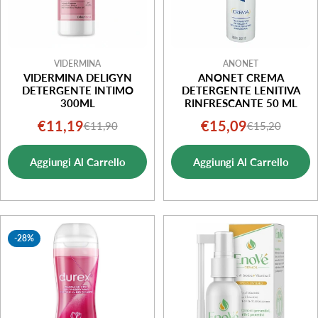
VIDERMINA
ANONET
VIDERMINA DELIGYN
ANONET CREMA
DETERGENTE INTIMO
DETERGENTE LENITIVA
300ML
RINFRESCANTE 50 ML
€11,19
€15,09
€11,90
€15,20
Prezzo
Prezzo
Prezzo
Prezzo
di
normale
di
normale
Aggiungi Al Carrello
Aggiungi Al Carrello
vendita
vendita
-28%