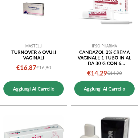
MASTELLI
IPSO PHARMA
TURNOVER 6 OVULI
CANDAZOL 2% CREMA
VAGINALI
VAGINALE 1 TUBO IN AL
DA 30 G CON 6
€16,87
€16,90
Prezzo
Prezzo
APPLICATORI MONOUSO
€14,29
€14,90
Prezzo
Prezzo
di
normale
di
normale
vendita
Aggiungi Al Carrello
Aggiungi Al Carrello
vendita