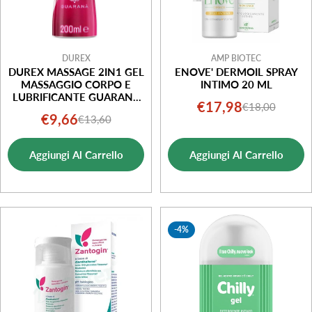
DUREX
AMP BIOTEC
DUREX MASSAGE 2IN1 GEL
ENOVE' DERMOIL SPRAY
MASSAGGIO CORPO E
INTIMO 20 ML
LUBRIFICANTE GUARANÀ
€17,98
€18,00
Prezzo
Prezzo
200ML
€9,66
€13,60
Prezzo
Prezzo
di
normale
di
normale
vendita
Aggiungi Al Carrello
Aggiungi Al Carrello
vendita
-4%