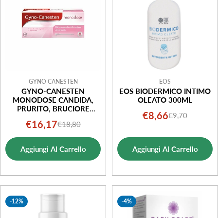
o
n
e
:
GYNO CANESTEN
EOS
GYNO-CANESTEN
EOS BIODERMICO INTIMO
MONODOSE CANDIDA,
OLEATO 300ML
PRURITO, BRUCIORE
€8,66
€9,70
Prezzo
Prezzo
INTIMO, PERDITE, 1
€16,17
€18,80
Prezzo
Prezzo
CAPSULA
di
normale
di
normale
vendita
Aggiungi Al Carrello
Aggiungi Al Carrello
vendita
-12%
-4%