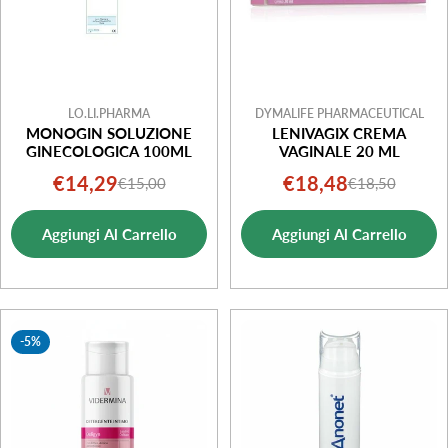
LO.LI.PHARMA
DYMALIFE PHARMACEUTICAL
MONOGIN SOLUZIONE
LENIVAGIX CREMA
GINECOLOGICA 100ML
VAGINALE 20 ML
€14,29
€18,48
€15,00
€18,50
Prezzo
Prezzo
Prezzo
Prezzo
di
normale
di
normale
Aggiungi Al Carrello
Aggiungi Al Carrello
vendita
vendita
-5%