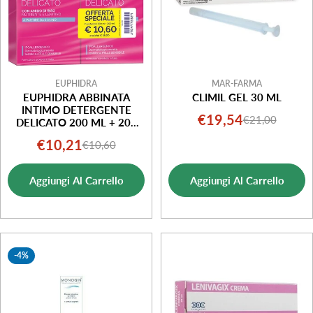
EUPHIDRA
MAR-FARMA
EUPHIDRA ABBINATA
CLIMIL GEL 30 ML
INTIMO DETERGENTE
€19,54
€21,00
Prezzo
Prezzo
DELICATO 200 ML + 200
ML
di
normale
€10,21
€10,60
Prezzo
Prezzo
vendita
di
normale
Aggiungi Al Carrello
Aggiungi Al Carrello
vendita
-4%