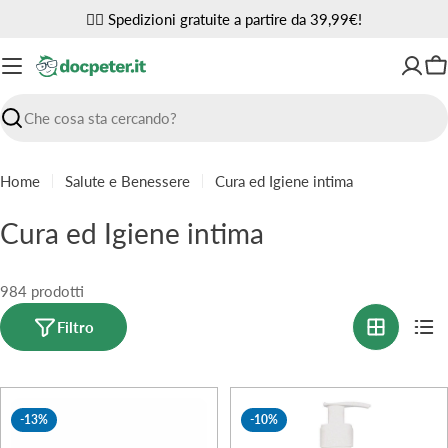
Vai
✌🏼 Spedizioni gratuite a partire da 39,99€!
al
contenuto
Ca
Ricerca
Home
Salute e Benessere
Cura ed Igiene intima
C
Cura ed Igiene intima
o
l
984 prodotti
l
Filtro
e
z
-13%
-10%
i