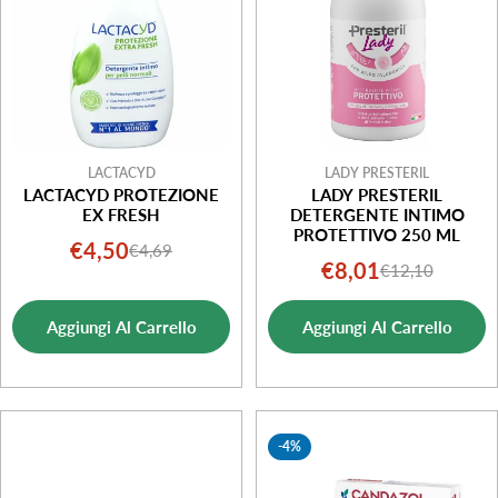
LACTACYD
LADY PRESTERIL
LACTACYD PROTEZIONE
LADY PRESTERIL
EX FRESH
DETERGENTE INTIMO
PROTETTIVO 250 ML
€4,50
€4,69
Prezzo
Prezzo
€8,01
€12,10
Prezzo
Prezzo
di
normale
di
normale
vendita
Aggiungi Al Carrello
Aggiungi Al Carrello
vendita
-4%