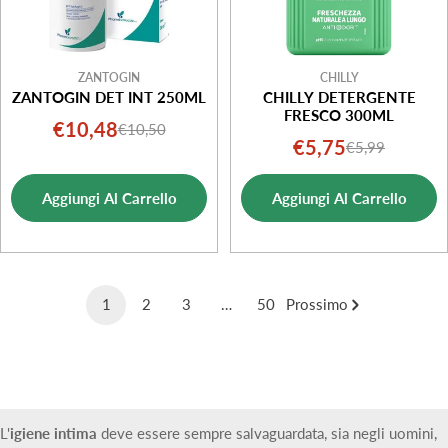
ZANTOGIN
CHILLY
ZANTOGIN DET INT 250ML
CHILLY DETERGENTE
FRESCO 300ML
€10,48
€10,50
Prezzo
Prezzo
€5,75
€5,99
Prezzo
Prezzo
di
normale
di
normale
vendita
Aggiungi Al Carrello
Aggiungi Al Carrello
vendita
1
2
3
…
50
Prossimo
L'
igiene intima
deve essere sempre salvaguardata, sia negli uomini,