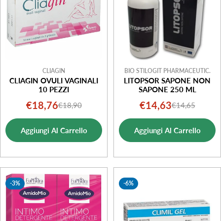
CLIAGIN
BIO STILOGIT PHARMACEUTIC.
CLIAGIN OVULI VAGINALI
LITOPSOR SAPONE NON
10 PEZZI
SAPONE 250 ML
€18,76
€14,63
€18,90
€14,65
Prezzo
Prezzo
Prezzo
Prezzo
di
normale
di
normale
Aggiungi Al Carrello
Aggiungi Al Carrello
vendita
vendita
-3%
-6%