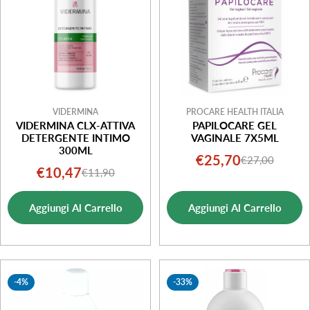
VIDERMINA
PROCARE HEALTH ITALIA
VIDERMINA CLX-ATTIVA
PAPILOCARE GEL
DETERGENTE INTIMO
VAGINALE 7X5ML
300ML
€25,70
€27,00
Prezzo
Prezzo
€10,47
€11,90
Prezzo
Prezzo
di
normale
di
normale
vendita
Aggiungi Al Carrello
Aggiungi Al Carrello
vendita
-4%
-33%