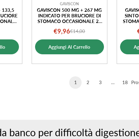
GAVISCON
 133,5
GAVISCON 500 MG + 267 MG
GAVIS
RUCIORE
INDICATO PER BRUCIORE DI
SINTO
IONALE
STOMACO OCCASIONALE 24
STOMAC
ENTA
COMPRESSE MENTA
€9,96
€14,00
o
o
Prezzo
Prezzo
ale
di
normale
llo
Aggiungi Al Carrello
Ag
ta
vendita
1
2
3
…
18
Pro
a banco per difficoltà digestione