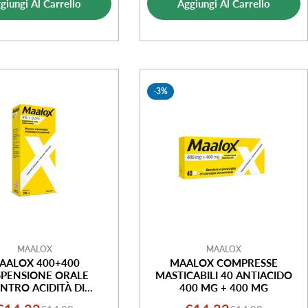
giungi Al Carrello
Aggiungi Al Carrello
vendita
vendita
-3%
MAALOX
MAALOX
AALOX 400+400
MAALOX COMPRESSE
SPENSIONE ORALE
MASTICABILI 40 ANTIACIDO
NTRO ACIDITÀ DI
400 MG + 400 MG
O OCCASIONALE 250