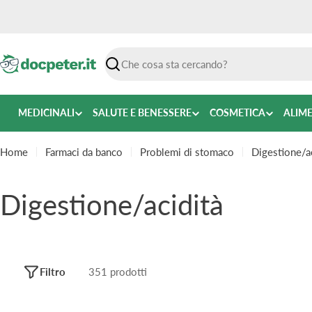
Vai
al
contenuto
Ricerca
MEDICINALI
SALUTE E BENESSERE
COSMETICA
ALIM
Home
Farmaci da banco
Problemi di stomaco
Digestione/ac
C
Digestione/acidità
o
l
Filtro
351 prodotti
l