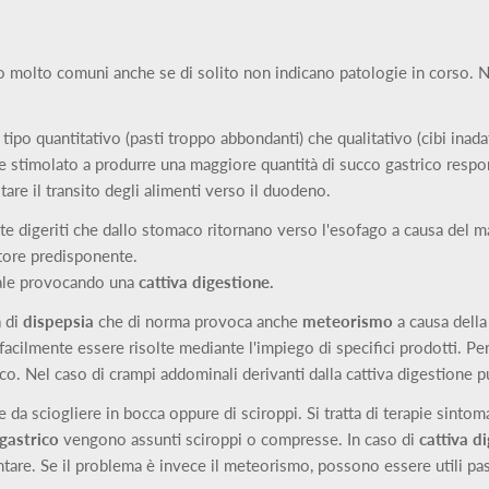
 molto comuni anche se di solito non indicano patologie in corso. Nel
ipo quantitativo (pasti troppo abbondanti) che qualitativo (cibi inadatt
viene stimolato a produrre una maggiore quantità di succo gastrico res
litare il transito degli alimenti verso il duodeno.
mente digeriti che dallo stomaco ritornano verso l'esofago a causa de
ttore predisponente.
inale provocando una
cattiva digestione.
a di
dispepsia
che di norma provoca anche
meteorismo
a causa della
facilmente essere risolte mediante l'impiego di specifici prodotti. Per
rico. Nel caso di crampi addominali derivanti dalla cattiva digestione p
ie da sciogliere in bocca oppure di sciroppi. Si tratta di terapie sin
 gastr
ico
vengono assunti sciroppi o compresse. In caso di
cattiva d
entare. Se il problema è invece il meteorismo, possono essere utili pas