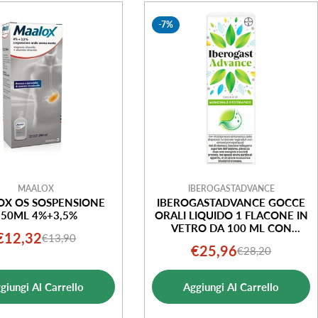
-7%
MAALOX
IBEROGASTADVANCE
X OS SOSPENSIONE
IBEROGASTADVANCE GOCCE
250ML 4%+3,5%
ORALI LIQUIDO 1 FLACONE IN
VETRO DA 100 ML CON
€12,32
€13,90
Prezzo
Prezzo
APPLICATORE CONTAGOCCE
€25,96
€28,20
Prezzo
Prezzo
di
normale
di
normale
vendita
giungi Al Carrello
Aggiungi Al Carrello
vendita