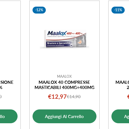
-12%
-11%
MAALOX
NSIONE
MAALOX 40 COMPRESSE
MAALO
%
MASTICABILI 400MG+400MG
€12,97
0
€14,90
o
o
Prezzo
Prezzo
ale
di
normale
ta
vendita
llo
Aggiungi Al Carrello
Ag