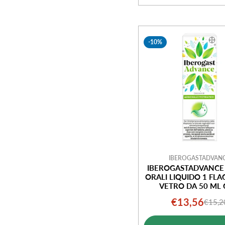
-10%
IBEROGASTADVAN
IBEROGASTADVANCE
ORALI LIQUIDO 1 FLA
VETRO DA 50 ML
APPLICATORE CONT
€13,56
€15,2
Prezz
Prezz
di
norm