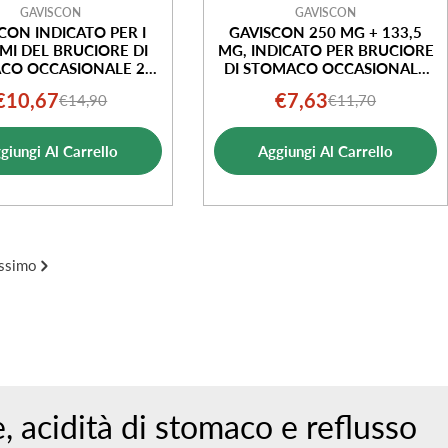
GAVISCON
GAVISCON
CON INDICATO PER I
GAVISCON 250 MG + 133,5
MI DEL BRUCIORE DI
MG, INDICATO PER BRUCIORE
O OCCASIONALE 24
DI STOMACO OCCASIONALE
BUSTINE
24 COMPRESSE FRAGOLA
€10,67
€7,63
€14,90
€11,70
Prezzo
Prezzo
Prezzo
Prezzo
di
normale
di
normale
giungi Al Carrello
Aggiungi Al Carrello
vendita
vendita
ssimo
, acidità di stomaco e reflusso