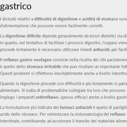
gastrico
I disturbi relativi a
difficoltà di digestione
e
acidità di stomaco
sono
d'alimentazione che possono essere facilmente corretti.
La
digestione difficile
dipende generalmente da errori dietetici sia di t
in quanto, nel tentativo di facilitare i processi digestivi, l'organo 
procede lentamente è necessario utilizzare rimedi
antiacidi
, per faci
Il
reflusso gastro-esofageo
consiste nella risalita dei cibi parzial
è quello dello
stomaco irritabile
che può risultare un importante fa
Questi problemi si riflettono inevitabilmente anche a livello intest
Quando la digestione procede con difficoltà e più lentamente si parl
alimentare. Si tratta di problematiche collegate tra loro che possono 
impiego i preparati
antireflusso
, spesso efficaci anche a livello gast
La formulazione più indicata dei
farmaci antiacidi
è quella di pastigl
acido dello stomaco. Per minimizzare la sintomatologia del
reflusso
intestinale, contribuendo ad accelerare il transito del materiale alim