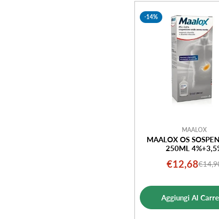
e
-14%
z
i
o
n
e
MAALOX
MAALOX OS SOSPE
250ML 4%+3,5
:
€12,68
€14,9
Prezz
Prezz
di
norm
vendi
Aggiungi Al Carre