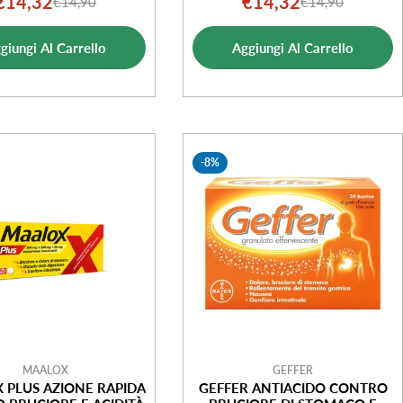
€14,32
€14,32
€14,90
€14,90
Prezzo
Prezzo
Prezzo
Prezzo
ML
di
normale
di
normale
giungi Al Carrello
Aggiungi Al Carrello
vendita
vendita
-8%
MAALOX
GEFFER
 PLUS AZIONE RAPIDA
GEFFER ANTIACIDO CONTRO