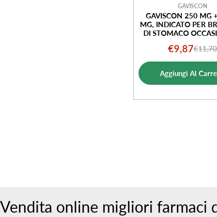
GAVISCON
GAVISCON 250 MG +
MG, INDICATO PER B
DI STOMACO OCCAS
24 COMPRESSE M
€9,87
€11,70
Prezz
Prezz
di
norm
Aggiungi Al Carre
vendi
Vendita online migliori farmaci d