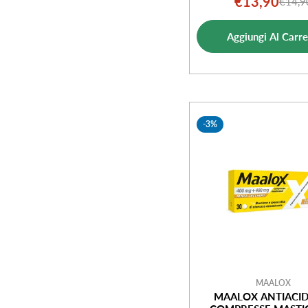
€13,90
€14,9
Prezz
Prezz
di
norm
Aggiungi Al Carre
vendi
-3%
MAALOX
MAALOX ANTIACID