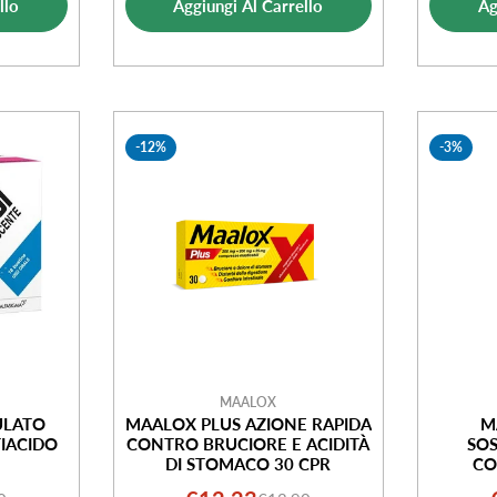
llo
Aggiungi Al Carrello
Ag
ta
vendita
-12%
-3%
MAALOX
ULATO
MAALOX PLUS AZIONE RAPIDA
M
IACIDO
CONTRO BRUCIORE E ACIDITÀ
SO
DI STOMACO 30 CPR
CO
STOMAC