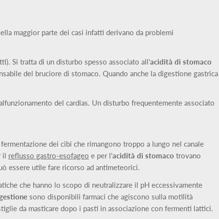
la maggior parte dei casi infatti derivano da problemi
i). Si tratta di un disturbo spesso associato all'
acidità di stomaco
ponsabile del bruciore di stomaco. Quando anche la digestione gastrica
l malfunzionamento del cardias. Un disturbo frequentemente associato
 fermentazione dei cibi che rimangono troppo a lungo nel canale
 il
reflusso gastro-esofageo
e per l'
acidità di stomaco
trovano
uò essere utile fare ricorso ad antimeteorici.
tomatiche che hanno lo scopo di neutralizzare il pH eccessivamente
igestione
sono disponibili farmaci che agiscono sulla motilità
tiglie da masticare dopo i pasti in associazione con fermenti lattici.