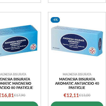
-6%
AGNESIA BISURATA
MAGNESIA BISURATA
GNESIA BISURATA
MAGNESIA BISURATA
MATIC MAGNESIO
AROMATIC ANTIACIDO 40
ACIDO 80 PASTIGLIE
PASTIGLIE
€16,81
€12,11
€17,90
€13,00
Prezzo
Prezzo
Prezzo
Prezzo
di
normale
di
normale