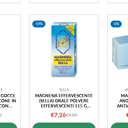
-19%
-6%
CE
SELLA
M
 GOCCE
MAGNESIA EFFERVESCENTE
MA
CONE IN
(SELLA) ORALE POLVERE
ARO
 CON
EFFERVESCENTI 115 G
ANTI
AGOCCE
LIMONE
€7,26
0
€9,00
o
o
Prezzo
Prezzo
ale
di
normale