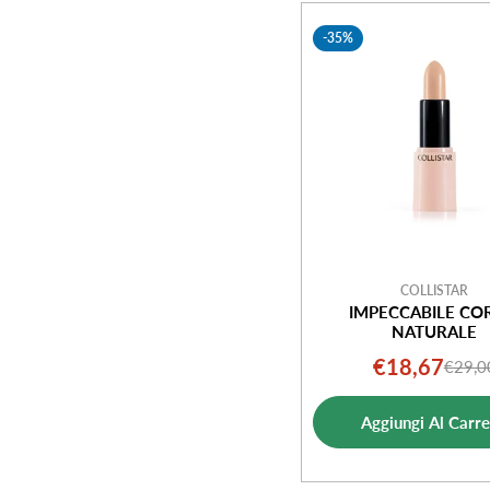
e
-35%
z
i
o
n
e
COLLISTAR
IMPECCABILE CO
NATURALE
:
€18,67
€29,0
Prezz
Prezz
di
norm
Aggiungi Al Carre
vendi