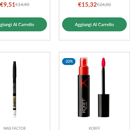
€9,51
€15,32
€14,90
€24,00
Prezzo
Prezzo
Prezzo
Prezzo
di
normale
di
normale
vendita
vendita
giungi Al Carrello
Aggiungi Al Carrello
-22%
MAX FACTOR
KORFF