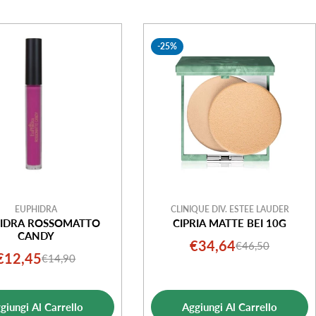
-25%
EUPHIDRA
CLINIQUE DIV. ESTEE LAUDER
IDRA ROSSOMATTO
CIPRIA MATTE BEI 10G
CANDY
€34,64
€46,50
Prezzo
Prezzo
€12,45
€14,90
Prezzo
Prezzo
di
normale
di
normale
vendita
vendita
giungi Al Carrello
Aggiungi Al Carrello