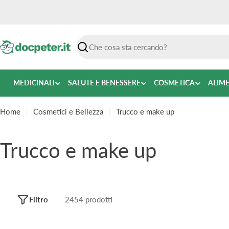
Vai
al
contenuto
Ricerca
MEDICINALI
SALUTE E BENESSERE
COSMETICA
ALIM
Home
Cosmetici e Bellezza
Trucco e make up
C
Trucco e make up
o
l
Filtro
2454 prodotti
l