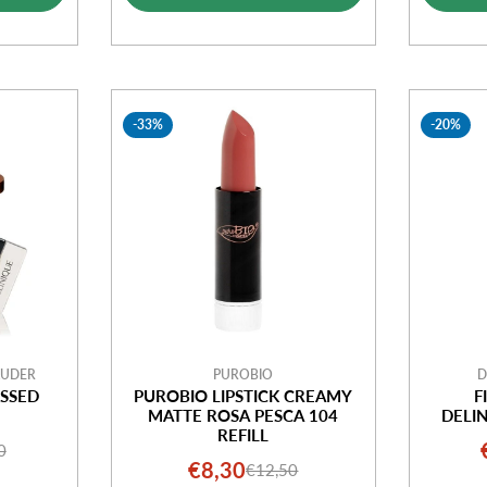
vendita
-33%
-20%
LAUDER
PUROBIO
D
SSED
PUROBIO LIPSTICK CREAMY
F
MATTE ROSA PESCA 104
DELI
REFILL
0
o
o
€8,30
€12,50
Prezzo
Prezzo