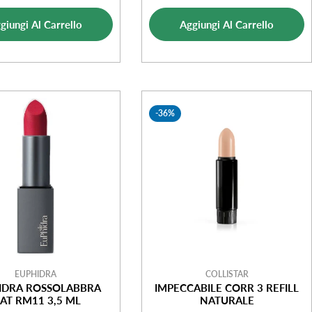
di
normale
di
normale
vendita
giungi Al Carrello
Aggiungi Al Carrello
vendita
-36%
EUPHIDRA
COLLISTAR
IDRA ROSSOLABBRA
IMPECCABILE CORR 3 REFILL
AT RM11 3,5 ML
NATURALE