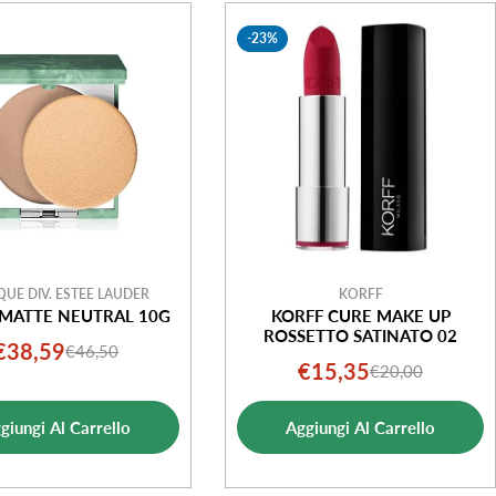
-23%
QUE DIV. ESTEE LAUDER
KORFF
 MATTE NEUTRAL 10G
KORFF CURE MAKE UP
ROSSETTO SATINATO 02
€38,59
€46,50
Prezzo
Prezzo
€15,35
€20,00
Prezzo
Prezzo
di
normale
di
normale
vendita
giungi Al Carrello
Aggiungi Al Carrello
vendita