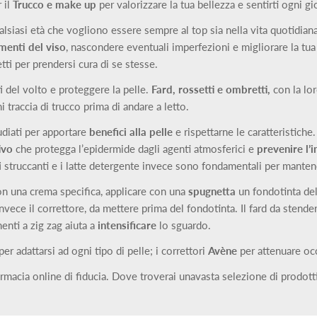
 il
Trucco e make up
per valorizzare la tua bellezza e sentirti ogni g
siasi età che vogliono essere sempre al top sia nella vita quotidiana
amenti del viso
, nascondere eventuali imperfezioni e migliorare la t
etti per prendersi cura di se stesse.
i del volto e proteggere la pelle.
Fard, rossetti e ombretti,
con la lor
 traccia di trucco prima di andare a letto.
tudiati per apportare
benefici alla pelle
e rispettarne le caratteristiche
ivo
che protegga l’epidermide dagli agenti atmosferici e
prevenire l’
tti struccanti e i latte detergente invece sono fondamentali per mante
n una crema specifica, applicare con una
spugnetta
un fondotinta del
invece il correttore, da mettere prima del fondotinta. Il fard da stender
nti a zig zag aiuta a
intensificare
lo sguardo.
per adattarsi ad ogni tipo di pelle; i correttori
Avène
per attenuare occ
farmacia online di fiducia. Dove troverai unavasta selezione di prodott