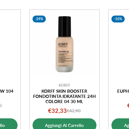
-24%
-16%
KORFF
EW 104
KORFF SKIN BOOSTER
EUPH
FONDOTINTA IDRATANTE 24H
COLORE 04 30 ML
0
o
o
€32,33
€42,90
Prezzo
Prezzo
ale
di
normale
ta
llo
Aggiungi Al Carrello
Ag