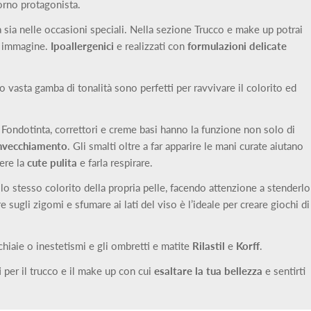
iorno protagonista.
 sia nelle occasioni speciali. Nella sezione Trucco e make up potrai
ua immagine.
Ipoallergenici
e realizzati con
formulazioni delicate
o vasta gamba di tonalità sono perfetti per ravvivare il colorito ed
. Fondotinta, correttori e creme basi hanno la funzione non solo di
invecchiamento
. Gli smalti oltre a far apparire le mani curate aiutano
nere la
cute pulita
e farla respirare.
lo stesso colorito della propria pelle, facendo attenzione a stenderlo
e sugli zigomi e sfumare ai lati del viso è l’ideale per creare giochi di
hiaie o inestetismi e gli ombretti e matite
Rilastil
e
Korff
.
i per il trucco e il make up con cui
esaltare la tua bellezza
e sentirti