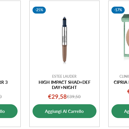
-25%
-17%
ESTEE LAUDER
CLINI
RR 3
HIGH IMPACT SHAD+DEF
CIPRIA
DAY+NIGHT
€29,58
0
€39,50
o
o
Prezzo
Prezzo
ale
di
normale
llo
Aggiungi Al Carrello
Ag
ta
vendita