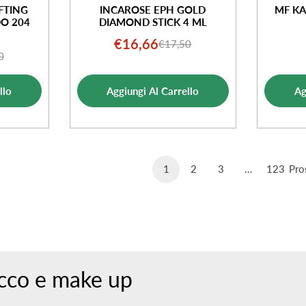
FTING
INCAROSE EPH GOLD
MF KA
O 204
DIAMOND STICK 4 ML
€16,66
€17,50
Prezzo
Prezzo
0
o
o
di
normale
ale
vendita
llo
Aggiungi Al Carrello
Ag
ta
1
2
3
…
123
Pro
ucco e make up