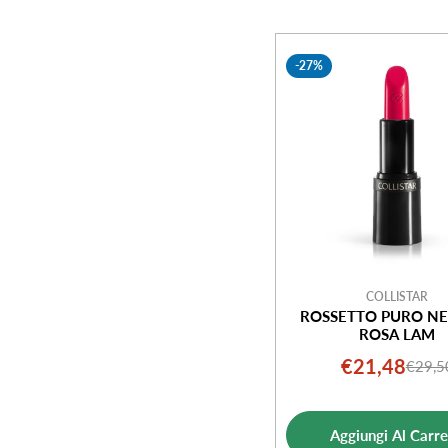
-27%
COLLISTAR
ROSSETTO PURO N
ROSA LAM
€21,48
€29,5
Prezz
Prezz
di
norm
vendi
Aggiungi Al Carre