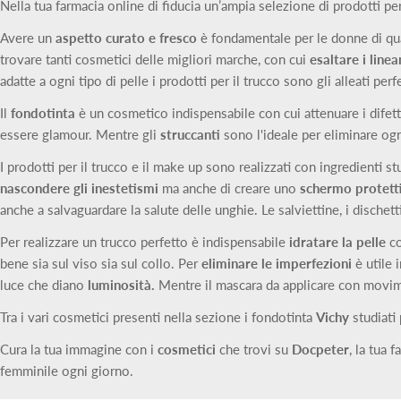
Nella tua farmacia online di fiducia un’ampia selezione di prodotti per
Avere un
aspetto curato e fresco
è fondamentale per le donne di qual
trovare tanti cosmetici delle migliori marche, con cui
esaltare i line
adatte a ogni tipo di pelle i prodotti per il trucco sono gli alleati perf
Il
fondotinta
è un cosmetico indispensabile con cui attenuare i difett
essere glamour. Mentre gli
struccanti
sono l'ideale per eliminare ogni
I prodotti per il trucco e il make up sono realizzati con ingredienti s
nascondere gli inestetismi
ma anche di creare uno
schermo protett
anche a salvaguardare la salute delle unghie. Le salviettine, i dische
Per realizzare un trucco perfetto è indispensabile
idratare la pelle
co
bene sia sul viso sia sul collo. Per
eliminare le imperfezioni
è utile 
luce che diano
luminosità.
Mentre il mascara da applicare con movime
Tra i vari cosmetici presenti nella sezione i fondotinta
Vichy
studiati 
Cura la tua immagine con i
cosmetici
che trovi su
Docpeter
, la tua 
femminile ogni giorno.