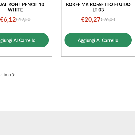
JAL KOHL PENCIL 10
KORFF MK ROSSETTO FLUIDO
WHITE
LT 03
€6,12
€20,27
€12,50
€26,00
Prezzo
Prezzo
Prezzo
Prezzo
di
normale
di
normale
vendita
vendita
giungi Al Carrello
Aggiungi Al Carrello
ssimo