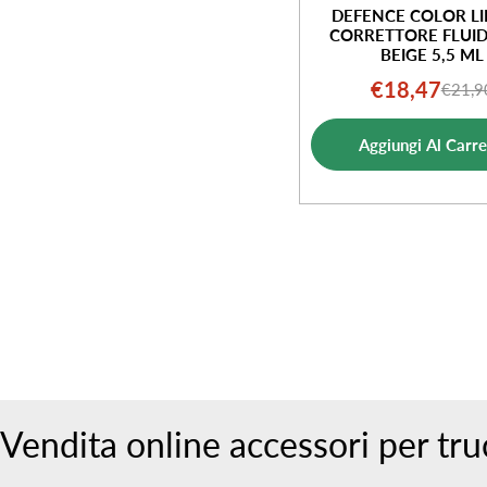
DEFENCE COLOR LI
CORRETTORE FLUID
BEIGE 5,5 ML
€18,47
€21,9
Prezz
Prezz
di
norm
Aggiungi Al Carre
vendi
Vendita online accessori per tr