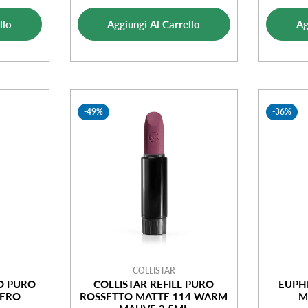
ale
di
normale
ta
llo
Aggiungi Al Carrello
Ag
vendita
-49%
-36%
COLLISTAR
O PURO
COLLISTAR REFILL PURO
EUPH
VERO
ROSSETTO MATTE 114 WARM
M