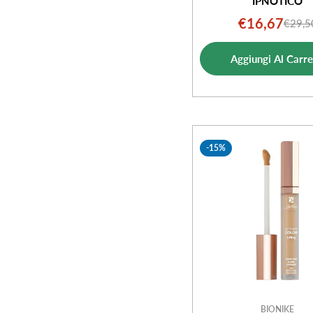
IPNOTICO
€16,67
€29,5
Prezz
Prezz
di
norm
Aggiungi Al Carre
vendi
-15%
BIONIKE