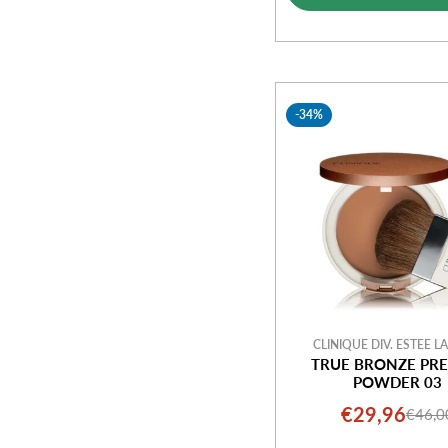
-34%
CLINIQUE DIV. ESTEE 
TRUE BRONZE PRE
POWDER 03
€29,96
€46,0
Prezz
Prezz