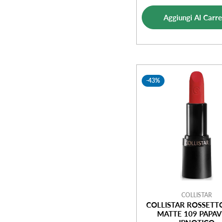
di
norm
vendi
Aggiungi Al Carre
-43%
COLLISTAR
COLLISTAR ROSSETT
MATTE 109 PAPA