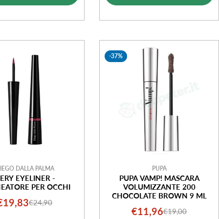
-37%
IEGO DALLA PALMA
PUPA
IERY EYELINER -
PUPA VAMP! MASCARA
NEATORE PER OCCHI
VOLUMIZZANTE 200
CHOCOLATE BROWN 9 ML
€19,83
€24,90
Prezzo
Prezzo
€11,96
€19,00
Prezzo
Prezzo