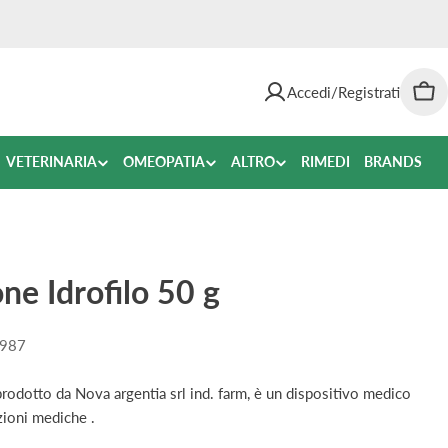
Accedi/Registrati
Car
VETERINARIA
OMEOPATIA
ALTRO
RIMEDI
BRANDS
e Idrofilo 50 g
987
odotto da Nova argentia srl ind. farm, è un dispositivo medico
azioni mediche .