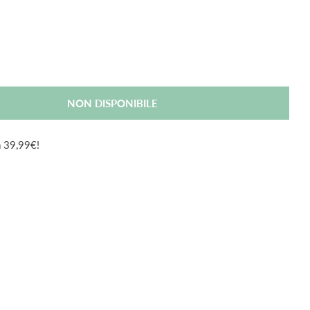
NON DISPONIBILE
Per Ceroxmed Cotone Idrofilo 50 G
antità Per Ceroxmed Cotone Idrofilo 50 G
da 39,99€!