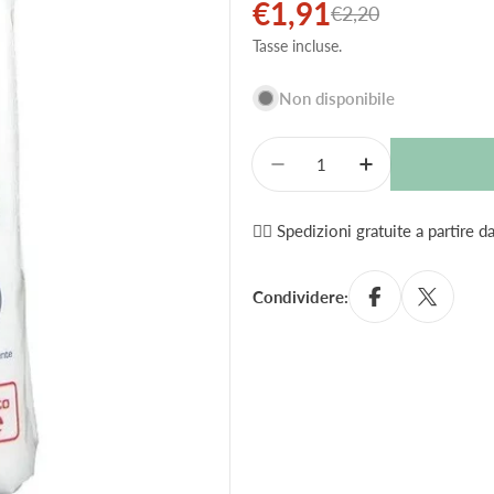
€1,91
Prezzo
Prezzo
€2,20
Tasse incluse.
di
normale
vendita
Non disponibile
Quantità
Diminuisci La Quantità 
Aumenta La Qu
✌🏼 Spedizioni gratuite a partire 
Condividere: