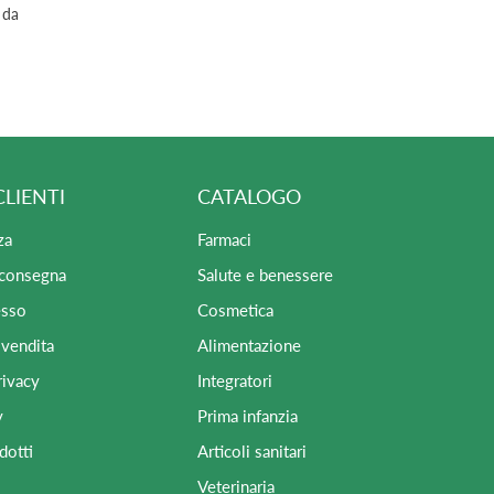
 da
CLIENTI
CATALOGO
za
Farmaci
 consegna
Salute e benessere
esso
Cosmetica
 vendita
Alimentazione
rivacy
Integratori
y
Prima infanzia
dotti
Articoli sanitari
Veterinaria