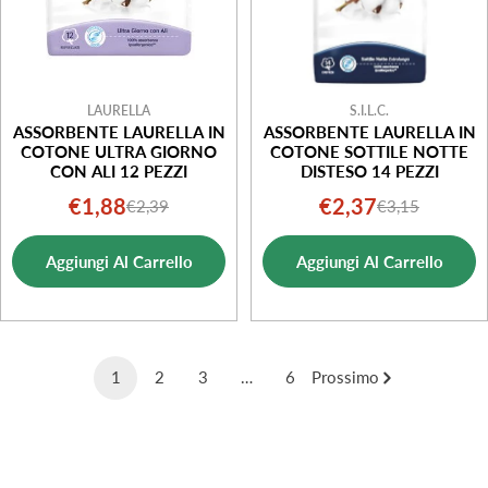
LAURELLA
S.I.L.C.
ASSORBENTE LAURELLA IN
ASSORBENTE LAURELLA IN
COTONE ULTRA GIORNO
COTONE SOTTILE NOTTE
CON ALI 12 PEZZI
DISTESO 14 PEZZI
€1,88
€2,37
€2,39
€3,15
Prezzo
Prezzo
Prezzo
Prezzo
di
normale
di
normale
Aggiungi Al Carrello
Aggiungi Al Carrello
vendita
vendita
1
2
3
…
6
Prossimo