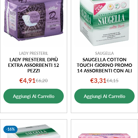
LADY PRESTERIL
SAUGELLA
LADY PRESTERIL DPIÙ
SAUGELLA COTTON
EXTRA ASSORBENTI 12
TOUCH GIORNO PROMO
PEZZI
14 ASSORBENTI CON ALI
€4,91
€3,31
€6,20
€4,15
Prezzo
Prezzo
Prezzo
Prezzo
di
normale
di
normale
Aggiungi Al Carrello
Aggiungi Al Carrello
vendita
vendita
-16%