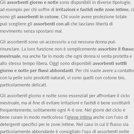
Gli
assorbenti giorno e notte
sono disponibili in diverse tipologie,
ad esempio per chi soffre di
irritazioni e fastidi nelle zone intime
, ci
sono gli
assorbenti
in
cotone
. Chi vuole avere protezione totale
può scegliere gli
assorbenti con ali
che lasciano libertà di
movimento senza spostarsi mai.
Gli assorbenti sono un accessorio a cui nessuna donna può
rinunciare. La loro funzione non è semplicemente
assorbire il flusso
mestruale
, ma anche far in modo che ogni donna si senta protetta e
allo stesso tempo libera. Oggi sono disponibili
assorbenti sottili
giorno e notte per flussi abbondanti
. Per chi vuole avere a contatto
con la pelle solo prodotti naturali, vi sono quelli con cotone bio,
particolarmente delicati.
Gli assorbenti giorno e notte sono essenziali per affrontare il ciclo
mestruale, ma al fine di evitare irritazioni e fastidi è bene sostituirli
frequentemente, solitamente ogni 4-6 ore. Nei giorni del ciclo è
bene curare in modo meticoloso l'
igiene intima
anche con l'uso di
detergenti specifici per le zone intime. Nel caso in cui il flusso sia
particolarmente abbondante è consigliato l'uso di assorbenti notte