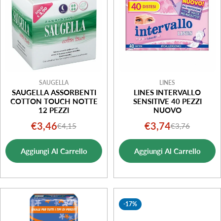
SAUGELLA
LINES
SAUGELLA ASSORBENTI
LINES INTERVALLO
COTTON TOUCH NOTTE
SENSITIVE 40 PEZZI
12 PEZZI
NUOVO
€3,46
€3,74
€4,15
€3,76
Prezzo
Prezzo
Prezzo
Prezzo
di
normale
di
normale
Aggiungi Al Carrello
Aggiungi Al Carrello
vendita
vendita
-17%