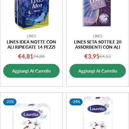
LINES
LINES
LINES IDEA NOTTE CON
LINES SETA SOTTILE 20
ALI RIPIEGATE 14 PEZZI
ASSORBENTI CON ALI
€4,81
€3,95
€4,88
€4,12
Prezzo
Prezzo
Prezzo
Prezzo
di
normale
di
normale
Aggiungi Al Carrello
Aggiungi Al Carrello
vendita
vendita
-21%
-24%