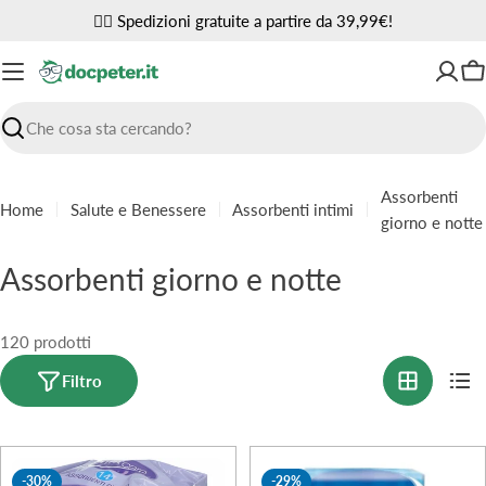
Vai
✌🏼 Spedizioni gratuite a partire da 39,99€!
al
contenuto
Ca
Ricerca
Assorbenti
Home
Salute e Benessere
Assorbenti intimi
giorno e notte
C
Assorbenti giorno e notte
o
l
120 prodotti
l
Filtro
e
z
-30%
-29%