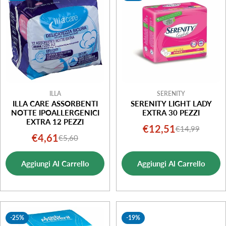
ILLA
SERENITY
ILLA CARE ASSORBENTI
SERENITY LIGHT LADY
NOTTE IPOALLERGENICI
EXTRA 30 PEZZI
EXTRA 12 PEZZI
€12,51
€14,99
Prezzo
Prezzo
€4,61
€5,60
Prezzo
Prezzo
di
normale
di
normale
vendita
Aggiungi Al Carrello
Aggiungi Al Carrello
vendita
-25%
-19%