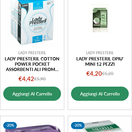
LADY PRESTERIL
LADY PRESTERIL
LADY PRESTERIL COTTON
LADY PRESTERIL DPIU'
POWER POCKET
MINI 12 PEZZI
ASSORBENTI ALI PROMO
€4,20
€5,20
Prezzo
Prezzo
10 PEZZI
€4,42
€5,90
Prezzo
Prezzo
di
normale
di
normale
vendita
Aggiungi Al Carrello
Aggiungi Al Carrello
vendita
-20%
-20%