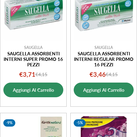
SAUGELLA
SAUGELLA
SAUGELLA ASSORBENTI
SAUGELLA ASSORBENTI
INTERNI SUPER PROMO 16
INTERNI REGULAR PROMO
PEZZI
16 PEZZI
€3,71
€3,46
€4,15
€4,15
Prezzo
Prezzo
Prezzo
Prezzo
di
normale
di
normale
Aggiungi Al Carrello
Aggiungi Al Carrello
vendita
vendita
-9%
-5%