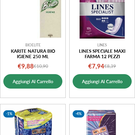
BIOELITE
LINES
KARITE NATURA BIO
LINES SPECIALE MAXI
IGIENE 250 ML
FARMA 12 PEZZI
€9,88
€7,94
€10,90
€8,39
Prezzo
Prezzo
Prezzo
Prezzo
di
normale
di
normale
Aggiungi Al Carrello
Aggiungi Al Carrello
vendita
vendita
-1%
-4%