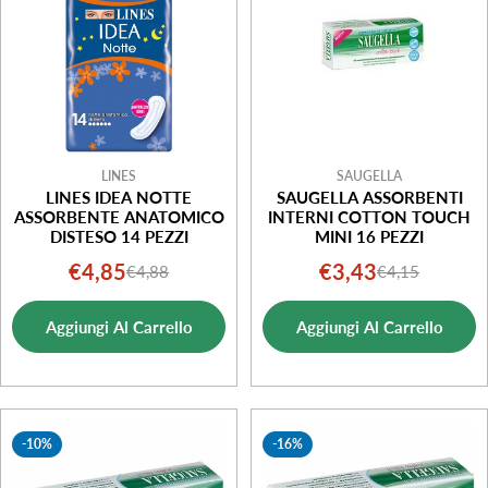
LINES
SAUGELLA
LINES IDEA NOTTE
SAUGELLA ASSORBENTI
ASSORBENTE ANATOMICO
INTERNI COTTON TOUCH
DISTESO 14 PEZZI
MINI 16 PEZZI
€4,85
€3,43
€4,88
€4,15
Prezzo
Prezzo
Prezzo
Prezzo
di
normale
di
normale
Aggiungi Al Carrello
Aggiungi Al Carrello
vendita
vendita
-10%
-16%