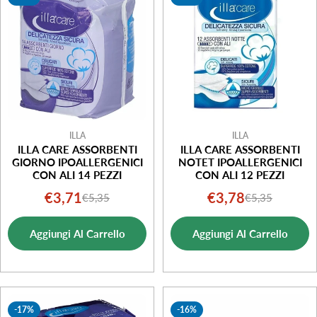
i
o
n
e
:
ILLA
ILLA
ILLA CARE ASSORBENTI
ILLA CARE ASSORBENTI
GIORNO IPOALLERGENICI
NOTET IPOALLERGENICI
CON ALI 14 PEZZI
CON ALI 12 PEZZI
€3,71
€3,78
€5,35
€5,35
Prezzo
Prezzo
Prezzo
Prezzo
di
normale
di
normale
Aggiungi Al Carrello
Aggiungi Al Carrello
vendita
vendita
-17%
-16%