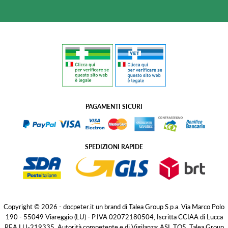
PAGAMENTI SICURI
SPEDIZIONI RAPIDE
Copyright © 2026 - docpeter.it un brand di Talea Group S.p.a. Via Marco Polo
190 - 55049 Viareggio (LU) - P.IVA 02072180504, Iscritta CCIAA di Lucca
REA LU-219335. Autorità competente e di Vigilanza: ASL TO5. Talea Group