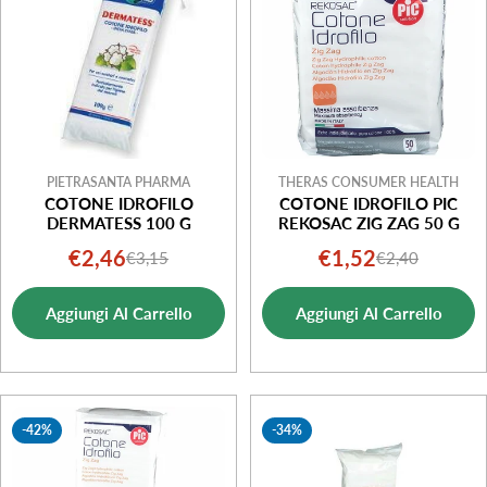
o
n
e
:
PIETRASANTA PHARMA
THERAS CONSUMER HEALTH
COTONE IDROFILO
COTONE IDROFILO PIC
DERMATESS 100 G
REKOSAC ZIG ZAG 50 G
€2,46
€1,52
€3,15
€2,40
Prezzo
Prezzo
Prezzo
Prezzo
di
normale
di
normale
Aggiungi Al Carrello
Aggiungi Al Carrello
vendita
vendita
-42%
-34%