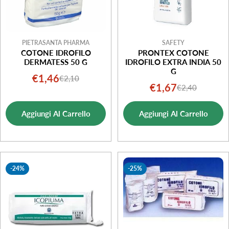
PIETRASANTA PHARMA
SAFETY
COTONE IDROFILO
PRONTEX COTONE
DERMATESS 50 G
IDROFILO EXTRA INDIA 50
G
€1,46
€2,10
Prezzo
Prezzo
€1,67
€2,40
Prezzo
Prezzo
di
normale
di
normale
vendita
Aggiungi Al Carrello
Aggiungi Al Carrello
vendita
-24%
-25%