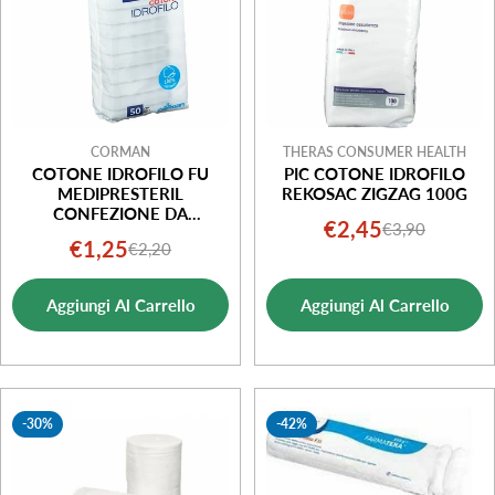
CORMAN
THERAS CONSUMER HEALTH
COTONE IDROFILO FU
PIC COTONE IDROFILO
MEDIPRESTERIL
REKOSAC ZIGZAG 100G
CONFEZIONE DA
€2,45
€3,90
Prezzo
Prezzo
50GRAMMI
€1,25
€2,20
Prezzo
Prezzo
di
normale
di
normale
vendita
Aggiungi Al Carrello
Aggiungi Al Carrello
vendita
-30%
-42%