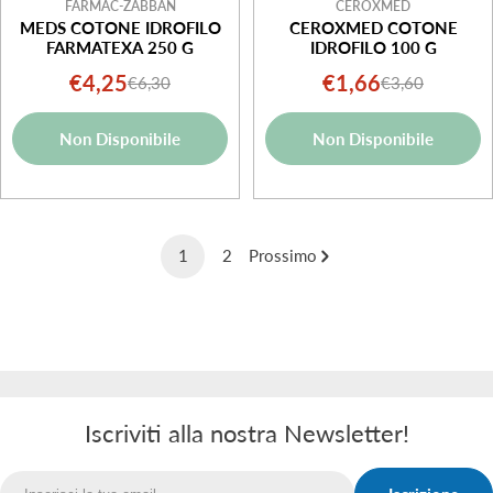
FARMAC-ZABBAN
CEROXMED
MEDS COTONE IDROFILO
CEROXMED COTONE
FARMATEXA 250 G
IDROFILO 100 G
€4,25
€1,66
€6,30
€3,60
Prezzo
Prezzo
Prezzo
Prezzo
di
normale
di
normale
Non Disponibile
Non Disponibile
vendita
vendita
1
2
Prossimo
Iscriviti alla nostra Newsletter!