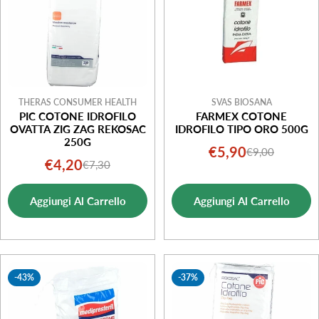
THERAS CONSUMER HEALTH
SVAS BIOSANA
PIC COTONE IDROFILO
FARMEX COTONE
OVATTA ZIG ZAG REKOSAC
IDROFILO TIPO ORO 500G
250G
€5,90
€9,00
Prezzo
Prezzo
€4,20
€7,30
Prezzo
Prezzo
di
normale
di
normale
vendita
Aggiungi Al Carrello
Aggiungi Al Carrello
vendita
-43%
-37%