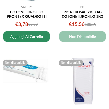
SAFETY
PIC
COTONE IDROFILO
PIC REKOSAC ZIG ZAG
PRONTEX QUADROTTI
COTONE IDROFILO 1KG
€3,78
€15,56
€5,50
€22,60
Prezzo
Prezzo
Prezzo
Prezzo
di
normale
di
normale
Aggiungi Al Carrello
Non Disponibile
vendita
vendita
Non disponibile
Non disponibile