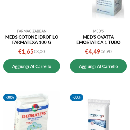
FARMAC-ZABBAN
MED'S
MEDS COTONE IDROFILO
MED'S OVATTA
FARMATEXA 100 G
EMOSTATICA 1 TUBO
€1,65
€4,49
€3,00
€6,90
Prezzo
Prezzo
Prezzo
Prezzo
di
normale
di
normale
Aggiungi Al Carrello
Aggiungi Al Carrello
vendita
vendita
-30%
-30%