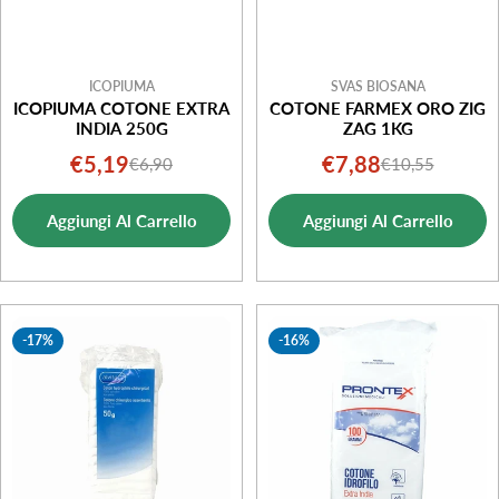
ICOPIUMA
SVAS BIOSANA
ICOPIUMA COTONE EXTRA
COTONE FARMEX ORO ZIG
INDIA 250G
ZAG 1KG
€5,19
€7,88
€6,90
€10,55
Prezzo
Prezzo
Prezzo
Prezzo
di
normale
di
normale
Aggiungi Al Carrello
Aggiungi Al Carrello
vendita
vendita
-17%
-16%