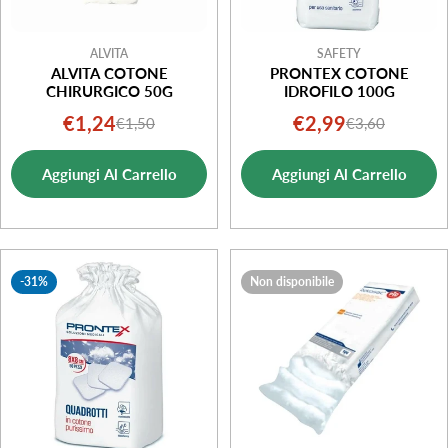
ALVITA
SAFETY
ALVITA COTONE
PRONTEX COTONE
CHIRURGICO 50G
IDROFILO 100G
€1,24
€2,99
€1,50
€3,60
Prezzo
Prezzo
Prezzo
Prezzo
di
normale
di
normale
Aggiungi Al Carrello
Aggiungi Al Carrello
vendita
vendita
-31%
Non disponibile