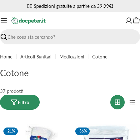
Vai
✌🏼 Spedizioni gratuite a partire da 39,99€!
al
contenuto
Ca
Ricerca
Home
Articoli Sanitari
Medicazioni
Cotone
C
Cotone
o
l
37 prodotti
l
Filtro
e
z
-21%
-36%
i