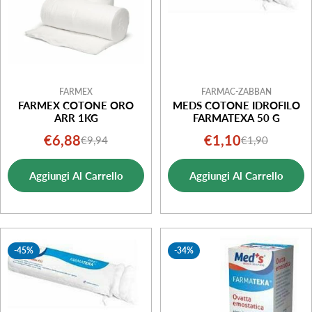
FARMEX
FARMAC-ZABBAN
FARMEX COTONE ORO
MEDS COTONE IDROFILO
ARR 1KG
FARMATEXA 50 G
€6,88
€1,10
€9,94
€1,90
Prezzo
Prezzo
Prezzo
Prezzo
di
normale
di
normale
Aggiungi Al Carrello
Aggiungi Al Carrello
vendita
vendita
-45%
-34%