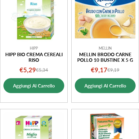
HIPP
MELLIN
HIPP BIO CREMA CEREALI
MELLIN BRODO CARNE
RISO
POLLO 10 BUSTINE X 5 G
€5,29
€9,17
€5,34
€9,19
Prezzo
Prezzo
Prezzo
Prezzo
di
normale
di
normale
Aggiungi Al Carrello
Aggiungi Al Carrello
vendita
vendita