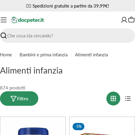
Vai
✌🏼 Spedizioni gratuite a partire da 39,99€!
al
contenuto
Ca
Ricerca
Home
Bambini e prima infanzia
Alimenti infanzia
C
Alimenti infanzia
o
l
874 prodotti
l
Filtro
e
z
-5%
i