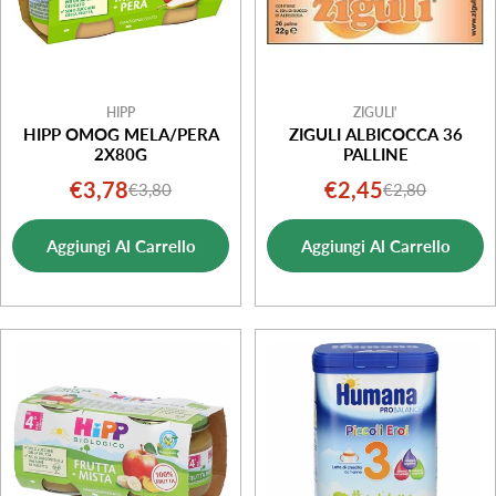
HIPP
ZIGULI'
HIPP OMOG MELA/PERA
ZIGULI ALBICOCCA 36
2X80G
PALLINE
€3,78
€2,45
€3,80
€2,80
Prezzo
Prezzo
Prezzo
Prezzo
di
normale
di
normale
Aggiungi Al Carrello
Aggiungi Al Carrello
vendita
vendita