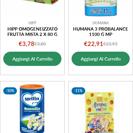
HIPP
HUMANA
HIPP OMOGENEIZZATO
HUMANA 3 PROBALANCE
FRUTTA MISTA 2 X 80 G
1100 G MP
€3,78
€22,91
€3,80
€22,93
Prezzo
Prezzo
Prezzo
Prezzo
di
normale
di
normale
Aggiungi Al Carrello
Aggiungi Al Carrello
vendita
vendita
-10%
-11%