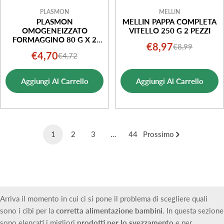
PLASMON
MELLIN
PLASMON
MELLIN PAPPA COMPLETA
OMOGENEIZZATO
VITELLO 250 G 2 PEZZI
FORMAGGINO 80 G X 2
€8,97
€8,99
Prezzo
Prezzo
PEZZI
€4,70
€4,72
Prezzo
Prezzo
di
normale
di
normale
vendita
Aggiungi Al Carrello
Aggiungi Al Carrello
vendita
1
2
3
…
44
Prossimo
Arriva il momento in cui ci si pone il problema di scegliere quali
sono i cibi per la
corretta alimentazione bambini
. In questa sezione
sono elencati i migliori
prodotti per lo svezzamento
e per