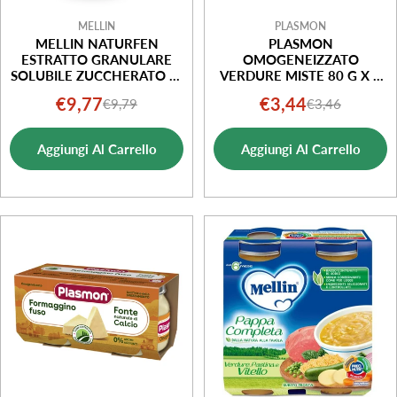
MELLIN
PLASMON
MELLIN NATURFEN
PLASMON
ESTRATTO GRANULARE
OMOGENEIZZATO
SOLUBILE ZUCCHERATO DI
VERDURE MISTE 80 G X 2
FINOCCHIO 200G
PEZZI
€9,77
€3,44
€9,79
€3,46
Prezzo
Prezzo
Prezzo
Prezzo
di
normale
di
normale
Aggiungi Al Carrello
Aggiungi Al Carrello
vendita
vendita