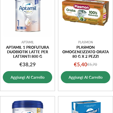
o
n
e
:
APTAMIL
PLASMON
APTAMIL 1 PROFUTURA
PLASMON
DUOBIOTIK LATTE PER
OMOGENEIZZATO ORATA
LATTANTI 800 G
80 G X 2 PEZZI
Prezzo
€38,29
€5,40
€5,70
Prezzo
Prezzo
normale
di
normale
Aggiungi Al Carrello
Aggiungi Al Carrello
vendita