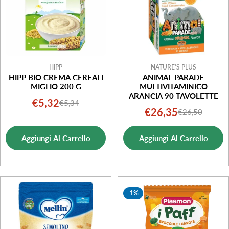
HIPP
NATURE'S PLUS
HIPP BIO CREMA CEREALI
ANIMAL PARADE
MIGLIO 200 G
MULTIVITAMINICO
ARANCIA 90 TAVOLETTE
€5,32
€5,34
Prezzo
Prezzo
€26,35
€26,50
Prezzo
Prezzo
di
normale
di
normale
vendita
Aggiungi Al Carrello
Aggiungi Al Carrello
vendita
-1%