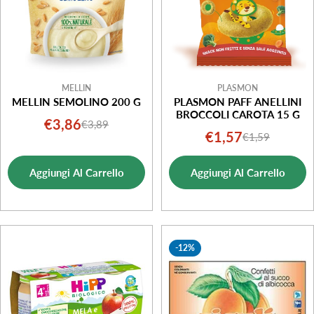
MELLIN
PLASMON
MELLIN SEMOLINO 200 G
PLASMON PAFF ANELLINI
BROCCOLI CAROTA 15 G
€3,86
€3,89
Prezzo
Prezzo
€1,57
€1,59
Prezzo
Prezzo
di
normale
di
normale
vendita
Aggiungi Al Carrello
Aggiungi Al Carrello
vendita
-12%