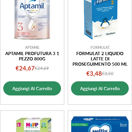
APTAMIL
FORMULAT
APTAMIL PROFUTURA 3 1
FORMULAT 2 LIQUIDO
PEZZO 800G
LATTE DI
PROSEGUIMENTO 500 ML
€24,67
€24,69
Prezzo
Prezzo
€3,48
€3,50
Prezzo
Prezzo
di
normale
di
normale
vendita
Aggiungi Al Carrello
Aggiungi Al Carrello
vendita