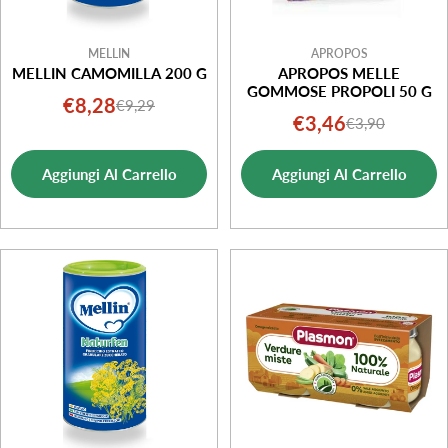
MELLIN
APROPOS
MELLIN CAMOMILLA 200 G
APROPOS MELLE
GOMMOSE PROPOLI 50 G
€8,28
€9,29
Prezzo
Prezzo
€3,46
€3,90
Prezzo
Prezzo
di
normale
di
normale
vendita
Aggiungi Al Carrello
Aggiungi Al Carrello
vendita