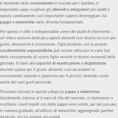
Il momento dello
svezzamento
è cruciale per i bambini, è
importante saper scegliere gli
alimenti e integratori
più adatti a
questo cambiamento così importante; sapersi destreggiare, tra
pappe e minestrine
varie, diventa fondamentale.
Per questo è utile e indispensabile avere dei punti di riferimento ;
un' intera sezione dedicata a questi alimenti così diversi tra loro per
gusto, dimensioni e consistenze. Ogni prodotto con le proprie
caratteristiche organolettiche
può essere utilizzato in varie fasi
dello svezzamento di vostro figlio nonché in diversi momenti della
giornata. In base alla
capacità di masticazione e deglutizione
dovrete optare per il giusto alimento così da rendere lo
svezzamento naturale e piacevole per il piccolo, tenendo conto
anche dei suoi gusti personali.
Possiamo trovare in questa categoria
pappe e minestrine
;
inizialmente, intorno ai 6 mesi di vita del neonato, si inizieranno a
sostituire i pasti liquidi con delle pappe semi solide, per poi passare,
in maniera graduale, all'utilizzo di minestrine, aggiungendo pastine
da brodo, via via sempre più grandi.