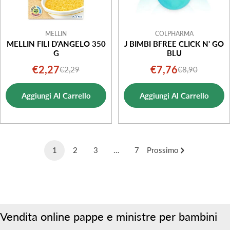
MELLIN
COLPHARMA
MELLIN FILI D'ANGELO 350
J BIMBI BFREE CLICK N' GO
G
BLU
€2,27
€7,76
€2,29
€8,90
Prezzo
Prezzo
Prezzo
Prezzo
di
normale
di
normale
Aggiungi Al Carrello
Aggiungi Al Carrello
vendita
vendita
1
2
3
…
7
Prossimo
Vendita online pappe e ministre per bambini