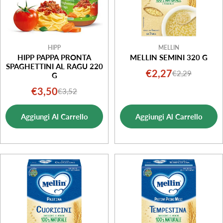
HIPP
MELLIN
HIPP PAPPA PRONTA
MELLIN SEMINI 320 G
SPAGHETTINI AL RAGU 220
€2,27
€2,29
Prezzo
Prezzo
G
di
normale
€3,50
€3,52
Prezzo
Prezzo
vendita
di
normale
Aggiungi Al Carrello
Aggiungi Al Carrello
vendita