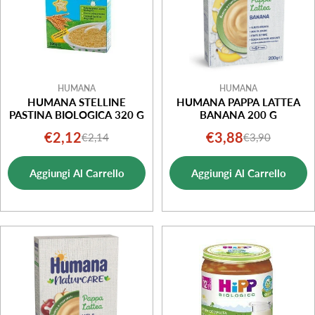
HUMANA
HUMANA
HUMANA STELLINE
HUMANA PAPPA LATTEA
PASTINA BIOLOGICA 320 G
BANANA 200 G
€2,12
€3,88
€2,14
€3,90
Prezzo
Prezzo
Prezzo
Prezzo
di
normale
di
normale
Aggiungi Al Carrello
Aggiungi Al Carrello
vendita
vendita