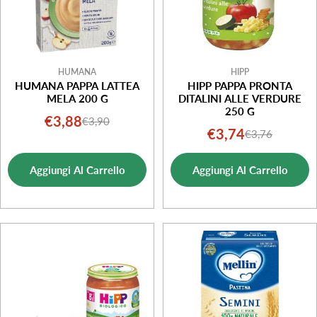
HUMANA
HIPP
HUMANA PAPPA LATTEA
HIPP PAPPA PRONTA
MELA 200 G
DITALINI ALLE VERDURE
250 G
€3,88
€3,90
Prezzo
Prezzo
€3,74
€3,76
Prezzo
Prezzo
di
normale
di
normale
vendita
Aggiungi Al Carrello
Aggiungi Al Carrello
vendita