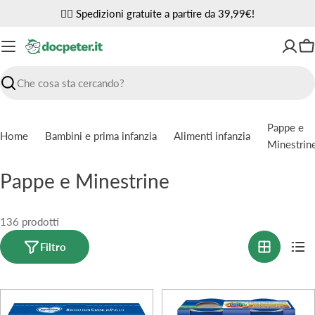
Vai
✌🏼 Spedizioni gratuite a partire da 39,99€!
al
contenuto
Ca
Ricerca
Pappe e
Home
Bambini e prima infanzia
Alimenti infanzia
Minestrin
C
Pappe e Minestrine
o
l
136 prodotti
l
Filtro
e
z