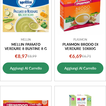
MELLIN
PLASMON
MELLIN PASSATO
PLASMON BRODO DI
VERDURE 8 BUSTINE 8 G
VERDURE 10X80G
€8,97
€6,69
€8,99
€6,71
Prezzo
Prezzo
Prezzo
Prezzo
di
normale
di
normale
Aggiungi Al Carrello
Aggiungi Al Carrello
vendita
vendita