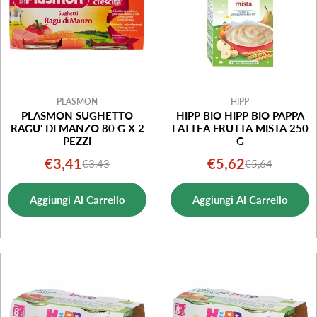
PLASMON
HIPP
PLASMON SUGHETTO
HIPP BIO HIPP BIO PAPPA
RAGU' DI MANZO 80 G X 2
LATTEA FRUTTA MISTA 250
PEZZI
G
€3,41
€5,62
€3,43
€5,64
Prezzo
Prezzo
Prezzo
Prezzo
di
normale
di
normale
Aggiungi Al Carrello
Aggiungi Al Carrello
vendita
vendita