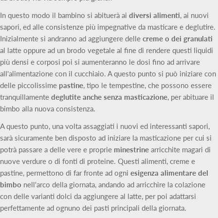
In questo modo il bambino si abituerà ai
diversi alimenti
, ai nuovi
sapori, ed alle consistenze più impegnative da masticare e deglutire.
Inizialmente si andranno ad aggiungere delle
creme o dei granulati
al latte oppure ad un brodo vegetale al fine di rendere questi liquidi
più densi e corposi poi si aumenteranno le dosi fino ad arrivare
all'alimentazione con il cucchiaio. A questo punto si può iniziare con
delle piccolissime
pastine
, tipo le tempestine, che possono essere
tranquillamente
deglutite anche senza masticazione
, per abituare il
bimbo alla nuova consistenza.
A questo punto, una volta assaggiati i nuovi ed interessanti sapori,
sarà sicuramente ben disposto ad iniziare la masticazione per cui si
potrà passare a delle vere e proprie
minestrine
arricchite magari di
nuove verdure o di fonti di proteine. Questi alimenti, creme e
pastine, permettono di far fronte ad ogni
esigenza alimentare del
bimbo
nell'arco della giornata, andando ad arricchire la colazione
con delle varianti dolci da aggiungere al latte, per poi adattarsi
perfettamente ad ognuno dei pasti principali della giornata.