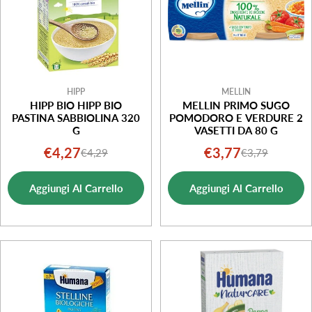
HIPP
MELLIN
HIPP BIO HIPP BIO
MELLIN PRIMO SUGO
PASTINA SABBIOLINA 320
POMODORO E VERDURE 2
G
VASETTI DA 80 G
€4,27
€3,77
€4,29
€3,79
Prezzo
Prezzo
Prezzo
Prezzo
di
normale
di
normale
Aggiungi Al Carrello
Aggiungi Al Carrello
vendita
vendita