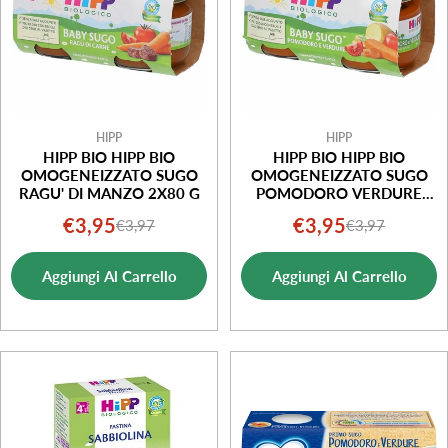
HIPP
HIPP
HIPP BIO HIPP BIO
HIPP BIO HIPP BIO
OMOGENEIZZATO SUGO
OMOGENEIZZATO SUGO
RAGU' DI MANZO 2X80 G
POMODORO VERDURE
2X80 G
€3,95
€3,95
€3,97
€3,97
Prezzo
Prezzo
Prezzo
Prezzo
di
normale
di
normale
Aggiungi Al Carrello
Aggiungi Al Carrello
vendita
vendita