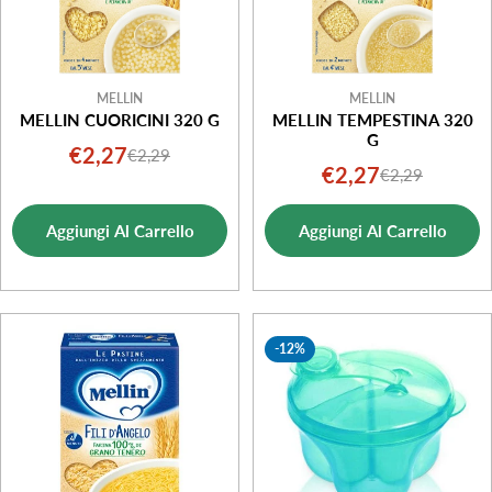
MELLIN
MELLIN
MELLIN CUORICINI 320 G
MELLIN TEMPESTINA 320
G
€2,27
€2,29
Prezzo
Prezzo
€2,27
€2,29
Prezzo
Prezzo
di
normale
di
normale
vendita
Aggiungi Al Carrello
Aggiungi Al Carrello
vendita
-12%