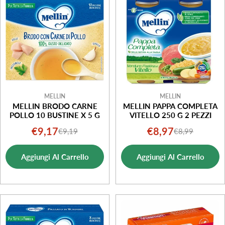
i
o
n
e
:
MELLIN
MELLIN
MELLIN BRODO CARNE
MELLIN PAPPA COMPLETA
POLLO 10 BUSTINE X 5 G
VITELLO 250 G 2 PEZZI
€9,17
€8,97
€9,19
€8,99
Prezzo
Prezzo
Prezzo
Prezzo
di
normale
di
normale
Aggiungi Al Carrello
Aggiungi Al Carrello
vendita
vendita