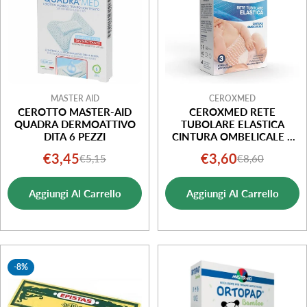
MASTER AID
CEROXMED
CEROTTO MASTER-AID
CEROXMED RETE
QUADRA DERMOATTIVO
TUBOLARE ELASTICA
DITA 6 PEZZI
CINTURA OMBELICALE 3
STRISCE PRETAGLIATE
€3,45
€3,60
€5,15
€8,60
Prezzo
Prezzo
Prezzo
Prezzo
di
normale
di
normale
Aggiungi Al Carrello
Aggiungi Al Carrello
vendita
vendita
-8%