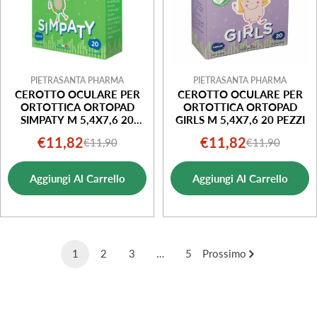
PIETRASANTA PHARMA
PIETRASANTA PHARMA
CEROTTO OCULARE PER
CEROTTO OCULARE PER
ORTOTTICA ORTOPAD
ORTOTTICA ORTOPAD
SIMPATY M 5,4X7,6 20
GIRLS M 5,4X7,6 20 PEZZI
PEZZI
€11,82
€11,82
€11,90
€11,90
Prezzo
Prezzo
Prezzo
Prezzo
di
normale
di
normale
Aggiungi Al Carrello
Aggiungi Al Carrello
vendita
vendita
1
2
3
…
5
Prossimo