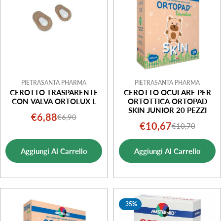
o
n
e
:
PIETRASANTA PHARMA
PIETRASANTA PHARMA
CEROTTO TRASPARENTE
CEROTTO OCULARE PER
CON VALVA ORTOLUX L
ORTOTTICA ORTOPAD
SKIN JUNIOR 20 PEZZI
€6,88
€6,90
Prezzo
Prezzo
€10,67
€10,70
Prezzo
Prezzo
di
normale
di
normale
vendita
Aggiungi Al Carrello
Aggiungi Al Carrello
vendita
-35%