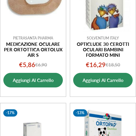
PIETRASANTA PHARMA
SOLVENTUM ITALY
MEDICAZIONE OCULARE
OPTICLUDE 30 CEROTTI
PER ORTOTTICA ORTOLUX
OCULARI BAMBINI
AIR S
FORMATO MINI
€5,86
€16,29
€6,90
€18,50
Prezzo
Prezzo
Prezzo
Prezzo
di
normale
di
normale
Aggiungi Al Carrello
Aggiungi Al Carrello
vendita
vendita
-17%
-13%