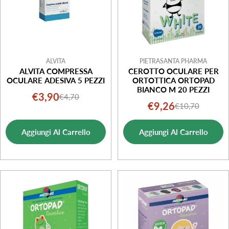
ALVITA
PIETRASANTA PHARMA
ALVITA COMPRESSA
CEROTTO OCULARE PER
OCULARE ADESIVA 5 PEZZI
ORTOTTICA ORTOPAD
BIANCO M 20 PEZZI
€3,90
€4,70
Prezzo
Prezzo
€9,26
€10,70
Prezzo
Prezzo
di
normale
di
normale
vendita
Aggiungi Al Carrello
Aggiungi Al Carrello
vendita