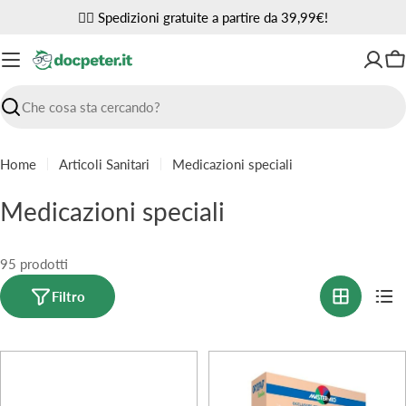
Vai
✌🏼 Spedizioni gratuite a partire da 39,99€!
al
contenuto
Ca
Ricerca
Home
Articoli Sanitari
Medicazioni speciali
C
Medicazioni speciali
o
l
95 prodotti
l
Filtro
e
z
i