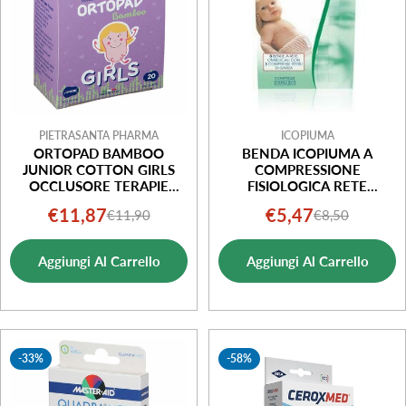
PIETRASANTA PHARMA
ICOPIUMA
ORTOPAD BAMBOO
BENDA ICOPIUMA A
JUNIOR COTTON GIRLS
COMPRESSIONE
OCCLUSORE TERAPIE
FISIOLOGICA RETE
ORTOTTICHE 20 PEZZI
OMBELICALE CON GARZE
€11,87
€5,47
€11,90
€8,50
Prezzo
Prezzo
Prezzo
Prezzo
STERILI 1 PEZZO
di
normale
di
normale
Aggiungi Al Carrello
Aggiungi Al Carrello
vendita
vendita
-33%
-58%