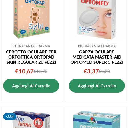
PIETRASANTA PHARMA
PIETRASANTA PHARMA
CEROTTO OCULARE PER
GARZA OCULARE
ORTOTTICA ORTOPAD
MEDICATA MASTER-AID
SKIN REGULAR 20 PEZZI
OPTOMED SUPER 5 PEZZI
€10,67
€3,37
€10,70
€5,20
Prezzo
Prezzo
Prezzo
Prezzo
di
normale
di
normale
Aggiungi Al Carrello
Aggiungi Al Carrello
vendita
vendita
-33%