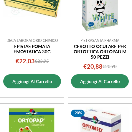
DECA LABORATORIO CHIMICO
PIETRASANTA PHARMA
EPISTAS POMATA
CEROTTO OCULARE PER
EMOSTATICA 30G
ORTOTTICA ORTOPAD M
50 PEZZI
€22,03
€23,95
Prezzo
Prezzo
€20,88
€20,90
Prezzo
Prezzo
di
normale
di
normale
vendita
Aggiungi Al Carrello
Aggiungi Al Carrello
vendita
-20%