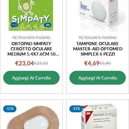
PIETRASANTA PHARMA
PIETRASANTA PHARMA
ORTOPAD SIMPATY
TAMPONE OCULARE
CEROTTO OCULARE
MASTER-AID OPTOMED
MEDIUM 5.4X7.6CM 50
SIMPLEX 6 PEZZI
PEZZI
€23,04
€4,69
€23,10
€5,90
Prezzo
Prezzo
Prezzo
Prezzo
di
normale
di
normale
Aggiungi Al Carrello
Aggiungi Al Carrello
vendita
vendita
-15%
-11%