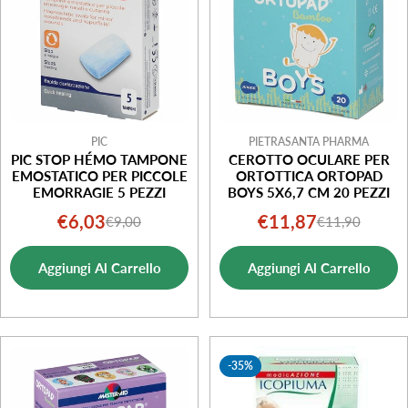
PIC
PIETRASANTA PHARMA
PIC STOP HÉMO TAMPONE
CEROTTO OCULARE PER
EMOSTATICO PER PICCOLE
ORTOTTICA ORTOPAD
EMORRAGIE 5 PEZZI
BOYS 5X6,7 CM 20 PEZZI
€6,03
€11,87
€9,00
€11,90
Prezzo
Prezzo
Prezzo
Prezzo
di
normale
di
normale
Aggiungi Al Carrello
Aggiungi Al Carrello
vendita
vendita
-35%