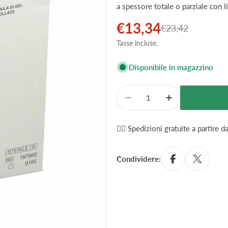
a spessore totale o parziale con l
€13,34
Prezzo
Prezzo
€23,42
Tasse incluse.
di
normale
vendita
Disponibile in magazzino
Quantità
Diminuisci La Quantità
Aumenta La Qu
✌🏼 Spedizioni gratuite a partire 
Condividere: