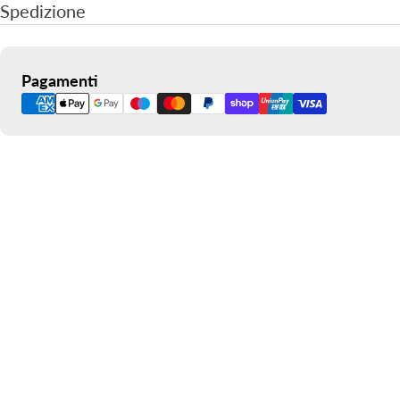
Spedizione
Metodi
Pagamenti
di
pagamento