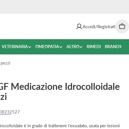
Accedi/Registrati
Car
VETERINARIA
OMEOPATIA
ALTRO
RIMEDI
BRANDS
pezzi
Medicazione Idrocolloidale
zi
08232527
loidale è in grado di trattenere l'essudato, usata per lesioni