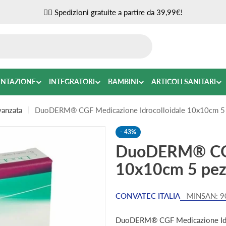
✌🏼 Spedizioni gratuite a partire da 39,99€!
ENTAZIONE
INTEGRATORI
BAMBINI
ARTICOLI SANITARI
vanzata
DuoDERM® CGF Medicazione Idrocolloidale 10x10cm 5 
-
43%
DuoDERM® CGF 
10x10cm 5 pez
CONVATEC ITALIA
MINSAN:
9
DuoDERM® CGF Medicazione Idrocol