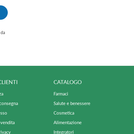
 da
CLIENTI
CATALOGO
za
Farmaci
 consegna
Salute e benessere
esso
Cosmetica
 vendita
Alimentazione
rivacy
Integratori