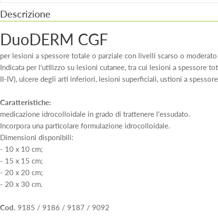
Descrizione
DuoDERM CGF
per lesioni a spessore totale o parziale con livelli scarso o moderato
Indicata per l'utilizzo su lesioni cutanee, tra cui lesioni a spessore to
II-IV), ulcere degli arti inferiori, lesioni superficiali, ustioni a spessor
Caratteristiche:
medicazione idrocolloidale in grado di trattenere l'essudato.
Incorpora una particolare formulazione idrocolloidale.
Dimensioni disponibili:
- 10 x 10 cm;
- 15 x 15 cm;
- 20 x 20 cm;
- 20 x 30 cm.
Cod.
9185 / 9186 / 9187 / 9092