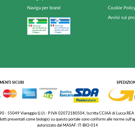
Naviga per brand
Cookie Polic
Avvisi sui pro
MENTI SICURI
SPEDIZION
 190 - 55049 Viareggio (LU) - P.IVA 02072180504, Iscritta CCIAA di Lucca REA
dotti presentati come biologici su questo portale sono conformi alle norme sull'
autorizzato dal MASAF: IT-BIO-014