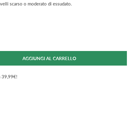
ivelli scarso o moderato di essudato.
AGGIUNGI AL CARRELLO
 Per DuoDERM® CGF Medicazione Idrocolloidale 10x10c
antità Per DuoDERM® CGF Medicazione Idrocolloidale
da 39,99€!