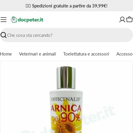
Vai
✌🏼 Spedizioni gratuite a partire da 39,99€!
al
contenuto
Ca
Ricerca
Home
Veterinari e animali
Toelettatura e accessori
Accessor
Passa
alle
informazioni
sul
prodotto
Apri supporto 0 in modalità modale