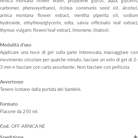
Arnica montana flower water, propylene glycol, aqua, glycerin,
carbomer, phenoxyethanol, ricinus communis seed oil, alcohol,
arnica montana flower extract, mentha piperita oil, sodium
hydroxide, ethylhexylglycerin, edta, salvia officinalis leaf extract,
thymus vulgaris flower/leaf extract, limonene, linalool.
Modalità d’uso
Applicare una noce di gel sulla parte interessata, massaggiare con
movimento circolare per qualche minuto, lasciare un velo di gel di 2-
3 mm e fasciare con carta assorbente. Non fasciare con pellicola.
Avvertenze
Tenere lontano dalla portata dei bambini.
Formato
Flacone da 250 ml.
Cod.
OFF-ARNICA NE
Spedizione