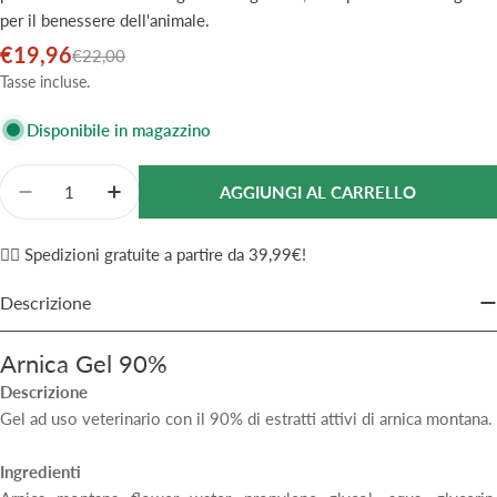
per il benessere dell'animale.
€19,96
Prezzo
Prezzo
€22,00
di
normale
Tasse incluse.
vendita
Disponibile in magazzino
Quantità
AGGIUNGI AL CARRELLO
Diminuisci La Quantità Per Officinalis Arnica Gel 90
Aumenta La Quantità Per Officinalis Arnica
✌🏼 Spedizioni gratuite a partire da 39,99€!
Descrizione
Arnica Gel 90%
Descrizione
Gel ad uso veterinario con il 90% di estratti attivi di arnica montana.
Ingredienti