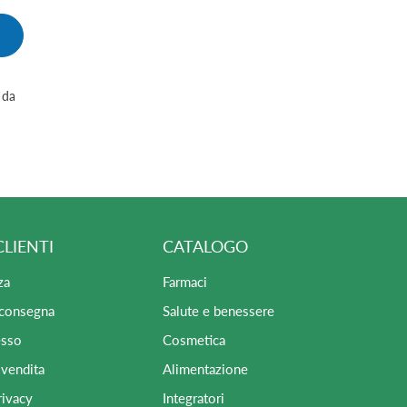
 da
CLIENTI
CATALOGO
za
Farmaci
 consegna
Salute e benessere
esso
Cosmetica
 vendita
Alimentazione
rivacy
Integratori