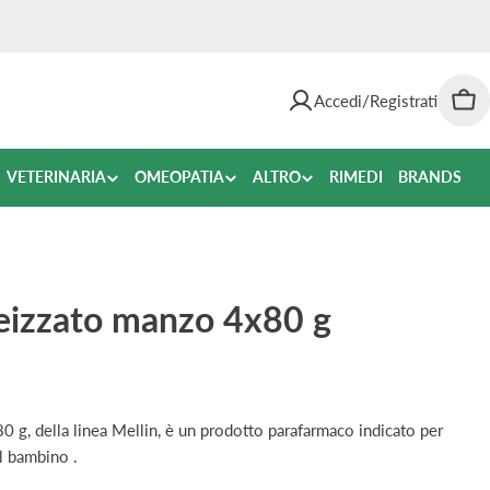
Accedi/Registrati
Car
VETERINARIA
OMEOPATIA
ALTRO
RIMEDI
BRANDS
eizzato manzo 4x80 g
g, della linea Mellin, è un prodotto parafarmaco indicato per
el bambino .