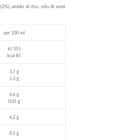
(2%), amido di riso, olio di semi
per 100 ml
kJ 355
kcal 85
3,7 g
1,3 g
6,6 g
0,01 g
6,2 g
0,1 g