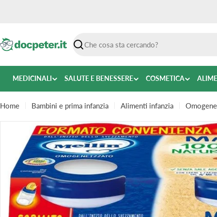
Vai
al
contenuto
Ricerca
MEDICINALI
SALUTE E BENESSERE
COSMETICA
ALIM
Home
Bambini e prima infanzia
Alimenti infanzia
Omogeneizz
Passa
alle
informazioni
sul
prodotto