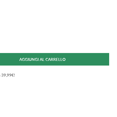
AGGIUNGI AL CARRELLO
 Per Mellin Omogeneizzato Manzo 4x80 G
antità Per Mellin Omogeneizzato Manzo 4x80 G
da 39,99€!