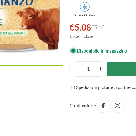
Senza Glutine
€5,08
Prezzo
Prezzo
€5,10
Tasse incluse.
di
normale
vendita
Disponibile in magazzino
Quantità
Diminuisci La Quantità
Aumenta La Qu
✌🏼 Spedizioni gratuite a partire 
Condividere: