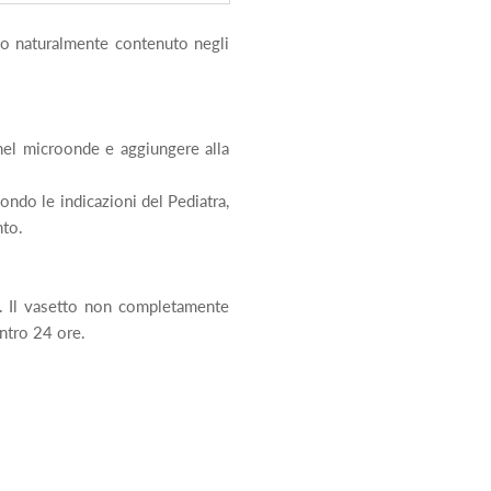
dio naturalmente contenuto negli
 nel microonde e aggiungere alla
ndo le indicazioni del Pediatra,
nto.
e. Il vasetto non completamente
ntro 24 ore.