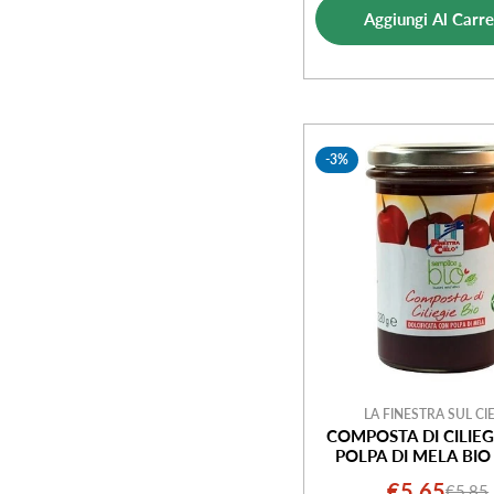
vendi
Aggiungi Al Carre
-3%
LA FINESTRA SUL CI
COMPOSTA DI CILIEG
POLPA DI MELA BIO
€5,65
€5,85