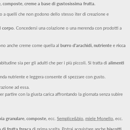
e
,
composte
,
creme a base di gustosissima frutta
.
to a quelli che non godono dello stesso iter di creazione e
il
corpo
. Concedersi una colazione o una merenda con prodotti a
istono anche creme come quella al
burro d'arachidi
,
nutriente
e
ricca
tudine sia per gli adulti che per i più piccoli. Si tratta di
alimenti
nda nutriente e leggera consente di spezzare con gusto.
razione ad essa.
r partire con la giusta carica affrontando la giornata senza subire
soia granulare
,
composte
, ecc.
Semplice&bio
,
miele Monello
, ecc.
 di frutta fresca
di prima scelta. Potrai acquistare anche
biscotti
,