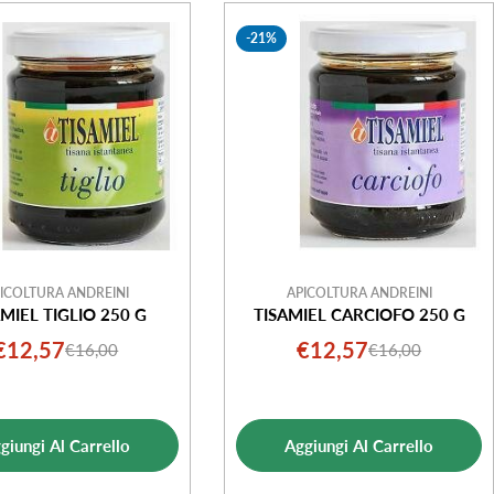
-21%
ICOLTURA ANDREINI
APICOLTURA ANDREINI
AMIEL TIGLIO 250 G
TISAMIEL CARCIOFO 250 G
€12,57
€12,57
€16,00
€16,00
Prezzo
Prezzo
Prezzo
Prezzo
di
normale
di
normale
vendita
vendita
giungi Al Carrello
Aggiungi Al Carrello