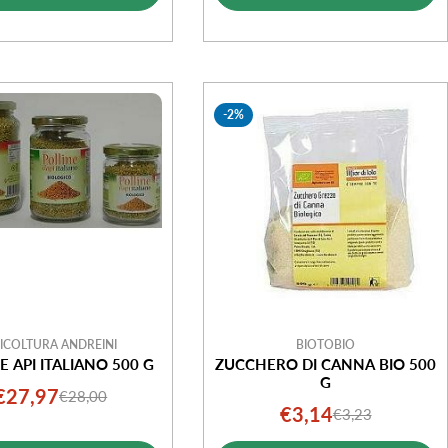
-2%
ICOLTURA ANDREINI
BIOTOBIO
E API ITALIANO 500 G
ZUCCHERO DI CANNA BIO 500
G
€27,97
€28,00
Prezzo
Prezzo
€3,14
€3,23
Prezzo
Prezzo
di
normale