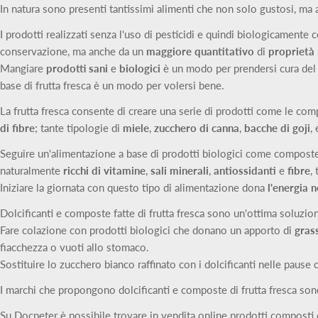
In natura sono presenti tantissimi alimenti che non solo gustosi, ma 
I prodotti realizzati senza l'uso di pesticidi e quindi biologicamente 
conservazione, ma anche da un
maggiore quantitativo
di
proprietà 
Mangiare
prodotti sani
e
biologici
è un modo per prendersi cura del
base di frutta fresca è un modo per volersi bene.
La frutta fresca consente di creare una serie di prodotti come le comp
di fibre
; tante tipologie di
miele
,
zucchero di canna
,
bacche di goji
, 
Seguire un'alimentazione a base di prodotti biologici come composte, cre
naturalmente
ricchi di vitamine
,
sali minerali
,
antiossidanti
e
fibre
,
Iniziare la giornata con questo tipo di alimentazione dona
l'energia 
Dolcificanti e composte fatte di frutta fresca sono un'ottima soluzio
Fare colazione con prodotti biologici che donano un apporto di
grass
fiacchezza o vuoti allo stomaco.
Sostituire lo zucchero bianco raffinato con i dolcificanti nelle pause 
I marchi che propongono dolcificanti e composte di frutta fresca so
Su Docpeter è possibile trovare in vendita online prodotti composti d