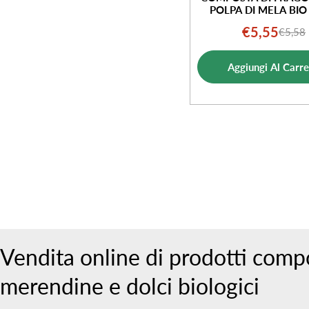
POLPA DI MELA BIO
€5,55
€5,58
Prezz
Prezz
di
norm
Aggiungi Al Carre
vendi
Vendita online di prodotti compos
merendine e dolci biologici