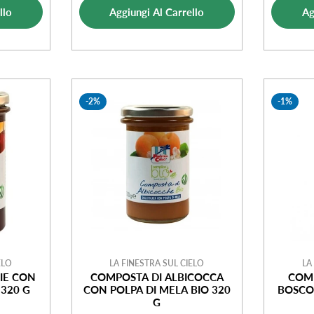
ta
vendita
llo
Aggiungi Al Carrello
Ag
-2%
-1%
ELO
LA FINESTRA SUL CIELO
LA
IE CON
COMPOSTA DI ALBICOCCA
COMP
 320 G
CON POLPA DI MELA BIO 320
BOSCO
G