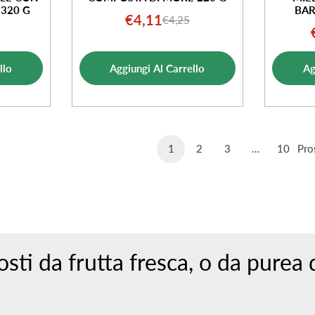
 320 G
BAR
€4,11
€4,25
Prezzo
Prezzo
o
o
di
normale
ale
vendita
llo
Aggiungi Al Carrello
Ag
ta
1
2
3
…
10
Pro
ti da frutta fresca, o da purea di