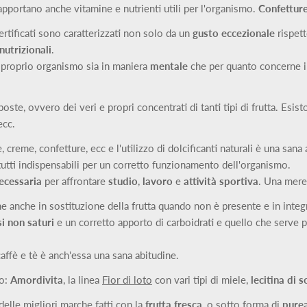
apportano anche vitamine e nutrienti utili per l'organismo.
Confettur
certificati sono caratterizzati non solo da un
gusto eccezionale
rispet
nutrizionali
.
 proprio organismo sia in maniera
mentale
che per quanto concerne 
oste, ovvero dei veri e propri concentrati di tanti tipi di frutta. Es
ecc.
me, confetture, ecc e l'utilizzo di dolcificanti naturali è una sana abi
 tutti indispensabili per un corretto funzionamento dell'organismo.
necessaria
per affrontare
studio
,
lavoro
e
attività sportiva
. Una mere
ne anche in sostituzione della frutta quando non è presente e in integ
i non saturi
e un corretto apporto di carboidrati e quello che serve pe
caffè e tè è anch'essa una sana abitudine.
no:
Amordivita
, la linea
Fior di loto
con vari tipi di miele,
lecitina di 
elle migliori marche fatti con la
frutta fresca
, o sotto forma di
purea