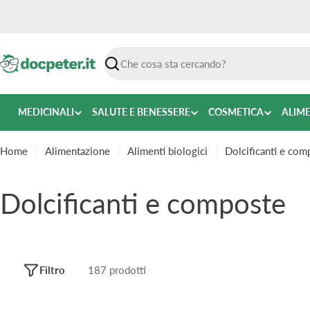
Vai
al
contenuto
Ricerca
MEDICINALI
SALUTE E BENESSERE
COSMETICA
ALIM
Home
Alimentazione
Alimenti biologici
Dolcificanti e com
C
Dolcificanti e composte
o
l
Filtro
187 prodotti
l