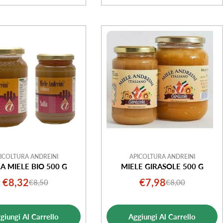
ICOLTURA ANDREINI
APICOLTURA ANDREINI
A MIELE BIO 500 G
MIELE GIRASOLE 500 G
€8,32
€7,98
€8,50
€8,00
Prezzo
Prezzo
Prezzo
Prezzo
di
normale
di
normale
vendita
vendita
giungi Al Carrello
Aggiungi Al Carrello