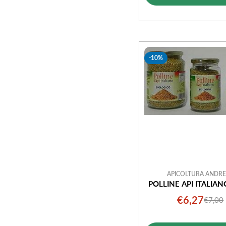
vendi
-10%
APICOLTURA ANDRE
POLLINE API ITALIAN
€6,27
€7,00
Prezz
Prezz
di
norm