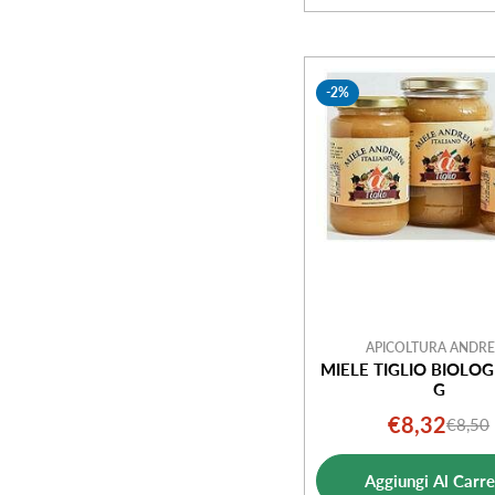
-2%
APICOLTURA ANDRE
MIELE TIGLIO BIOLOG
G
€8,32
€8,50
Prezz
Prezz
di
norm
Aggiungi Al Carre