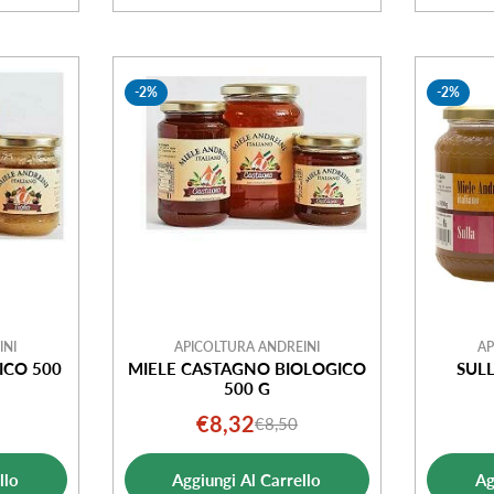
-2%
-2%
INI
APICOLTURA ANDREINI
AP
ICO 500
MIELE CASTAGNO BIOLOGICO
SULL
500 G
€8,32
€8,50
o
o
Prezzo
Prezzo
ale
di
normale
llo
Aggiungi Al Carrello
Ag