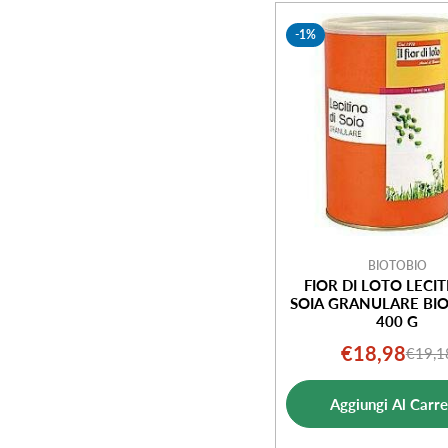
e
-1%
z
i
o
n
e
BIOTOBIO
FIOR DI LOTO LECIT
SOIA GRANULARE BI
:
400 G
€18,98
€19,1
Prezz
Prezz
di
norm
Aggiungi Al Carre
vendi