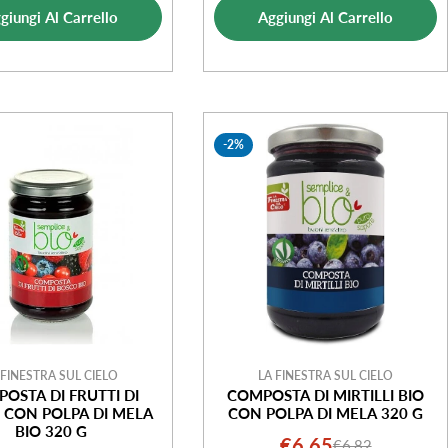
di
normale
vendita
giungi Al Carrello
Aggiungi Al Carrello
vendita
-2%
 FINESTRA SUL CIELO
LA FINESTRA SUL CIELO
OSTA DI FRUTTI DI
COMPOSTA DI MIRTILLI BIO
 CON POLPA DI MELA
CON POLPA DI MELA 320 G
BIO 320 G
€6,65
€6,82