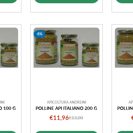
ta
vendita
-8%
INI
APICOLTURA ANDREINI
AP
O 100 G
POLLINE API ITALIANO 200 G
POLLIN
€11,96
€13,00
o
o
Prezzo
Prezzo
ale
di
normale