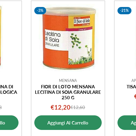
-3%
-21%
MENSANA
AP
INA DI
FIOR DI LOTO MENSANA
TIS
OLOGICA
LECITINA DI SOIA GRANULARE
250 G
€12,20
8
€12,60
o
o
Prezzo
Prezzo
ale
di
normale
llo
Aggiungi Al Carrello
Ag
ta
vendita