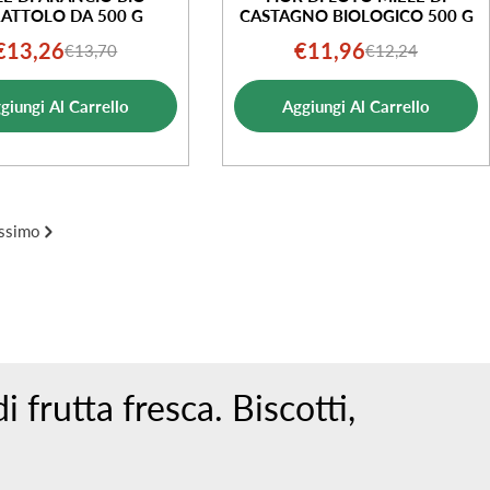
ATTOLO DA 500 G
CASTAGNO BIOLOGICO 500 G
€13,26
€11,96
€13,70
€12,24
Prezzo
Prezzo
Prezzo
Prezzo
di
normale
di
normale
giungi Al Carrello
Aggiungi Al Carrello
vendita
vendita
ssimo
 frutta fresca. Biscotti,