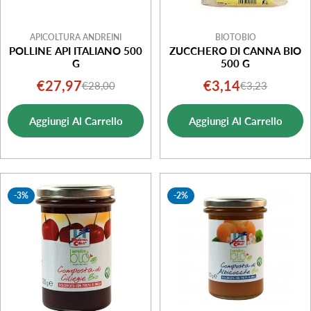
APICOLTURA ANDREINI
BIOTOBIO
POLLINE API ITALIANO 500
ZUCCHERO DI CANNA BIO
G
500 G
€27,97
€3,14
€28,00
€3,23
Prezzo
Prezzo
Prezzo
Prezzo
di
normale
di
normale
Aggiungi Al Carrello
Aggiungi Al Carrello
vendita
vendita
-3%
-2%