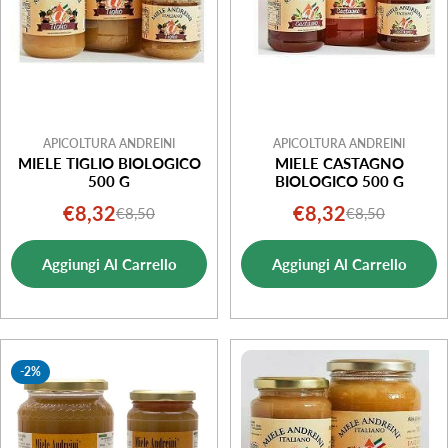
APICOLTURA ANDREINI
APICOLTURA ANDREINI
MIELE TIGLIO BIOLOGICO
MIELE CASTAGNO
500 G
BIOLOGICO 500 G
€8,32
€8,32
€8,50
€8,50
Prezzo
Prezzo
Prezzo
Prezzo
di
normale
di
normale
Aggiungi Al Carrello
Aggiungi Al Carrello
vendita
vendita
-2%