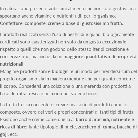
In natura sono presenti tantissimi alimenti che non solo gustosi, ma
apportano anche vitamine e nutrienti utili per l'organismo.
Confetture
,
composte
,
creme a base di gustosissima frutta
.
I prodotti realizzati senza l'uso di pesticidi e quindi biologicamente
certificati sono caratterizzati non solo da un
gusto eccezionale
rispetto a quelli che non godono dello stesso iter di creazione e
conservazione, ma anche da un
maggiore quantitativo
di
proprietà
nutrizionali
.
Mangiare
prodotti sani
e
biologici
è un modo per prendersi cura del
proprio organismo sia in maniera
mentale
che per quanto concerne
il
corpo
. Concedersi una colazione o una merenda con prodotti a
base di frutta fresca è un modo per volersi bene.
La frutta fresca consente di creare una serie di prodotti come le
composte, ovvero dei veri e propri concentrati di tanti tipi di frutta.
Esistono anche creme come quella al
burro d'arachidi
,
nutriente
e
ricca di fibre
; tante tipologie di
miele
,
zucchero di canna
,
bacche di
goji
, ecc.