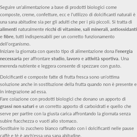
Seguire un'alimentazione a base di prodotti biologici come
composte, creme, confetture, ecc e l'utilizzo di dolcificanti naturali è
una sana abitudine sia per gli adulti che per i più piccoli. Si tratta di
alimenti
naturalmente
ricchi di vitamine
,
sali minerali
,
antiossidanti
e
fibre
, tutti indispensabili per un corretto funzionamento
dell'organismo.
Iniziare la giornata con questo tipo di alimentazione dona
l'energia
necessaria
per affrontare
studio
,
lavoro
e
attività sportiva
. Una
merenda nutriente e leggera consente di spezzare con gusto.
Dolcificanti e composte fatte di frutta fresca sono un'ottima
soluzione anche in sostituzione della frutta quando non è presente e
in integrazione ad essa.
Fare colazione con prodotti biologici che donano un apporto di
grassi non saturi
e un corretto apporto di carboidrati e quello che
serve per partire con la giusta carica affrontando la giornata senza
subire fiacchezza o vuoti allo stomaco.
Sostituire lo zucchero bianco raffinato con i dolcificanti nelle pause
caffè e tè è anch'essa una sana abitudine.