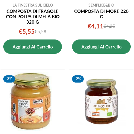
LA FINESTRA SUL CIELO
SEMPLICE&BIO
COMPOSTA DI FRAGOLE
COMPOSTA DI MORE 220
CON POLPA DI MELA BIO
G
320 G
€4,11
€4,25
Prezzo
Prezzo
€5,55
€5,58
Prezzo
Prezzo
di
normale
di
normale
vendita
Aggiungi Al Carrello
Aggiungi Al Carrello
vendita
-3%
-2%