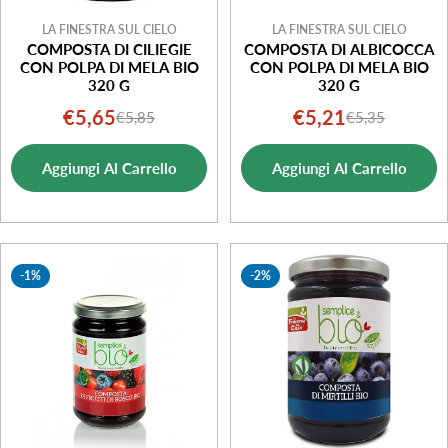
LA FINESTRA SUL CIELO
LA FINESTRA SUL CIELO
COMPOSTA DI CILIEGIE
COMPOSTA DI ALBICOCCA
CON POLPA DI MELA BIO
CON POLPA DI MELA BIO
320 G
320 G
€5,65
€5,21
€5,85
€5,35
Prezzo
Prezzo
Prezzo
Prezzo
di
normale
di
normale
Aggiungi Al Carrello
Aggiungi Al Carrello
vendita
vendita
-1%
-2%