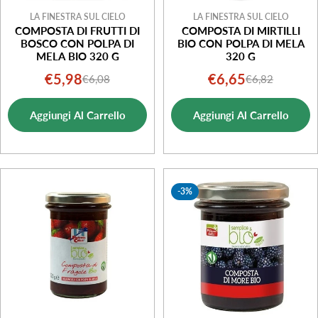
LA FINESTRA SUL CIELO
LA FINESTRA SUL CIELO
COMPOSTA DI FRUTTI DI
COMPOSTA DI MIRTILLI
BOSCO CON POLPA DI
BIO CON POLPA DI MELA
MELA BIO 320 G
320 G
€5,98
€6,65
€6,08
€6,82
Prezzo
Prezzo
Prezzo
Prezzo
di
normale
di
normale
Aggiungi Al Carrello
Aggiungi Al Carrello
vendita
vendita
-3%