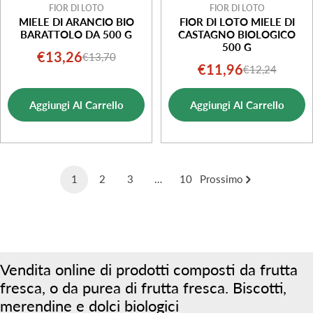
FIOR DI LOTO
FIOR DI LOTO
MIELE DI ARANCIO BIO
FIOR DI LOTO MIELE DI
BARATTOLO DA 500 G
CASTAGNO BIOLOGICO
500 G
€13,26
€13,70
Prezzo
Prezzo
€11,96
€12,24
Prezzo
Prezzo
di
normale
di
normale
vendita
Aggiungi Al Carrello
Aggiungi Al Carrello
vendita
1
2
3
…
10
Prossimo
Vendita online di prodotti composti da frutta
fresca, o da purea di frutta fresca. Biscotti,
merendine e dolci biologici