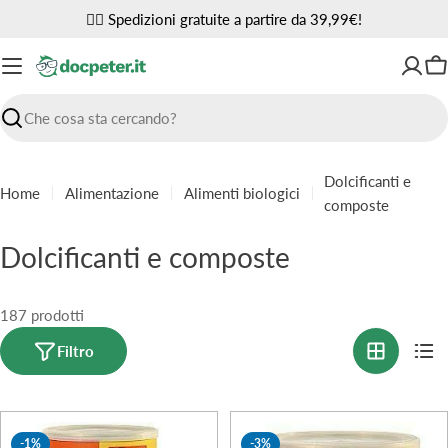
Vai
✌🏼 Spedizioni gratuite a partire da 39,99€!
al
contenuto
Ca
Ricerca
Dolcificanti e
Home
Alimentazione
Alimenti biologici
composte
C
Dolcificanti e composte
o
l
187 prodotti
l
Filtro
e
z
-1%
-3%