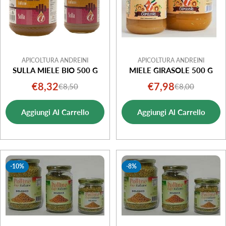
APICOLTURA ANDREINI
APICOLTURA ANDREINI
SULLA MIELE BIO 500 G
MIELE GIRASOLE 500 G
€8,32
€7,98
€8,50
€8,00
Prezzo
Prezzo
Prezzo
Prezzo
di
normale
di
normale
Aggiungi Al Carrello
Aggiungi Al Carrello
vendita
vendita
-10%
-8%