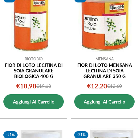
i
o
n
e
:
BIOTOBIO
MENSANA
FIOR DI LOTO LECITINA DI
FIOR DI LOTO MENSANA
SOIA GRANULARE
LECITINA DI SOIA
BIOLOGICA 400 G
GRANULARE 250 G
€18,98
€12,20
€19,18
€12,60
Prezzo
Prezzo
Prezzo
Prezzo
di
normale
di
normale
Aggiungi Al Carrello
Aggiungi Al Carrello
vendita
vendita
-21%
-21%