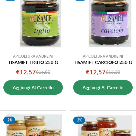
APICOLTURA ANDREINI
APICOLTURA ANDREINI
TISAMIEL TIGLIO 250 G
TISAMIEL CARCIOFO 250 G
€12,57
€12,57
€16,00
€16,00
Prezzo
Prezzo
Prezzo
Prezzo
di
normale
di
normale
Aggiungi Al Carrello
Aggiungi Al Carrello
vendita
vendita
-2%
-2%