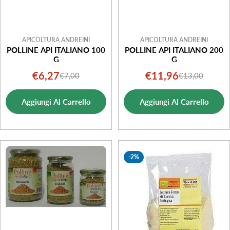
APICOLTURA ANDREINI
APICOLTURA ANDREINI
POLLINE API ITALIANO 100
POLLINE API ITALIANO 200
G
G
€6,27
€11,96
€7,00
€13,00
Prezzo
Prezzo
Prezzo
Prezzo
di
normale
di
normale
Aggiungi Al Carrello
Aggiungi Al Carrello
vendita
vendita
-2%