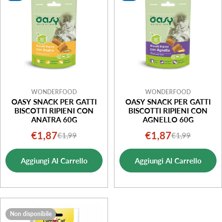
WONDERFOOD
WONDERFOOD
OASY SNACK PER GATTI
OASY SNACK PER GATTI
BISCOTTI RIPIENI CON
BISCOTTI RIPIENI CON
ANATRA 60G
AGNELLO 60G
€1,87
€1,87
€1,99
€1,99
Prezzo
Prezzo
Prezzo
Prezzo
di
normale
di
normale
Aggiungi Al Carrello
Aggiungi Al Carrello
vendita
vendita
Non disponibile