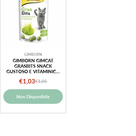
GIMBORN
GIMBORN GIMCAT
GRASBITS SNACK
GUSTOSO E VITAMINICO
PER GATTO 15G
€1,03
€1,05
Prezzo
Prezzo
di
normale
Non Disponibile
vendita