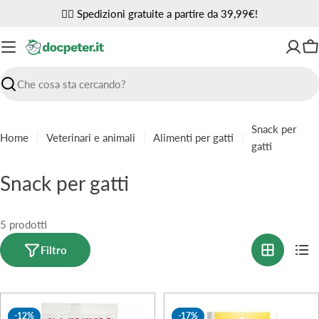
Vai
✌🏼 Spedizioni gratuite a partire da 39,99€!
al
contenuto
Ca
Ricerca
Snack per
Home
Veterinari e animali
Alimenti per gatti
gatti
C
Snack per gatti
o
l
5 prodotti
l
Filtro
e
z
-12%
-17%