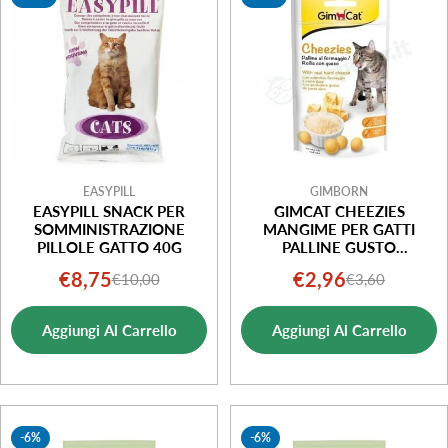
i
o
n
e
:
EASYPILL
GIMBORN
EASYPILL SNACK PER
GIMCAT CHEEZIES
SOMMINISTRAZIONE
MANGIME PER GATTI
PILLOLE GATTO 40G
PALLINE GUSTO
FORMAGGIO 50G
€8,75
€2,96
€10,00
€3,60
Prezzo
Prezzo
Prezzo
Prezzo
di
normale
di
normale
Aggiungi Al Carrello
Aggiungi Al Carrello
vendita
vendita
-6%
-6%