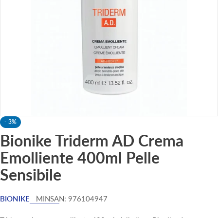
Apri supporto 0 in modalità modale
-
3%
Bionike Triderm AD Crema
Emolliente 400ml Pelle
Sensibile
BIONIKE
MINSAN:
976104947