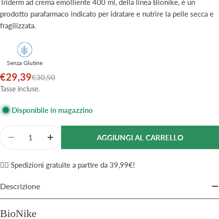
Triderm ad crema emolliente 400 ml, della linea Bionike, è un
prodotto parafarmaco indicato per idratare e nutrire la pelle secca e
fragilizzata.
Senza Glutine
€29,39
Prezzo
Prezzo
€30,50
di
normale
Tasse incluse.
vendita
Disponibile in magazzino
Quantità
AGGIUNGI AL CARRELLO
Diminuisci La Quantità Per Bionike Triderm AD Crema
Aumenta La Quantità Per Bionike Triderm 
✌🏼 Spedizioni gratuite a partire da 39,99€!
Descrizione
BioNike