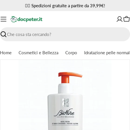
Vai
✌🏼 Spedizioni gratuite a partire da 39,99€!
al
contenuto
Ca
Ricerca
Home
Cosmetici e Bellezza
Corpo
Idratazione pelle norma
Passa
alle
informazioni
sul
prodotto