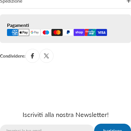
Spedizione
Metodi
Pagamenti
di
pagamento
Condividere:
Iscriviti alla nostra Newsletter!
Iscrizione