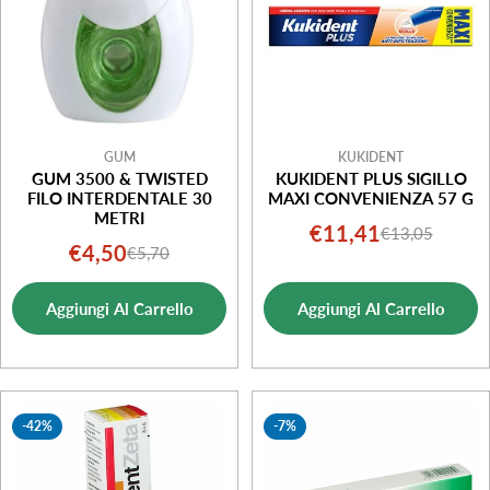
GUM
KUKIDENT
GUM 3500 & TWISTED
KUKIDENT PLUS SIGILLO
FILO INTERDENTALE 30
MAXI CONVENIENZA 57 G
METRI
€11,41
€13,05
Prezzo
Prezzo
€4,50
€5,70
Prezzo
Prezzo
di
normale
di
normale
vendita
Aggiungi Al Carrello
Aggiungi Al Carrello
vendita
-42%
-7%