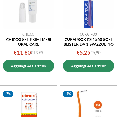
CHICCO
CURAPROX
CHICCO SET PRIMI MESI
CURAPROX CS 1560 SOFT
ORAL CARE
BLISTER DA 1 SPAZZOLINO
€11,80
€5,25
€13,99
€6,90
Prezzo
Prezzo
Prezzo
Prezzo
di
normale
di
normale
Aggiungi Al Carrello
Aggiungi Al Carrello
vendita
vendita
-7%
-4%