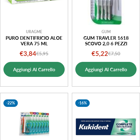
URAGME
GUM
PURO DENTIFRICIO ALOE
GUM TRAVLER 1618
VERA 75 ML
SCOVO 2,0 6 PEZZI
€3,84
€5,22
€5,95
€7,50
Prezzo
Prezzo
Prezzo
Prezzo
di
normale
di
normale
Aggiungi Al Carrello
Aggiungi Al Carrello
vendita
vendita
-22%
-16%