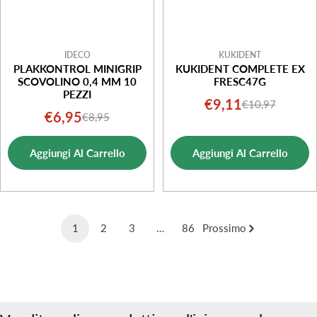
IDECO
KUKIDENT
PLAKKONTROL MINIGRIP
KUKIDENT COMPLETE EX
SCOVOLINO 0,4 MM 10
FRESC47G
PEZZI
€9,11
€10,97
Prezzo
Prezzo
€6,95
€8,95
Prezzo
Prezzo
di
normale
di
normale
vendita
Aggiungi Al Carrello
Aggiungi Al Carrello
vendita
1
2
3
…
86
Prossimo