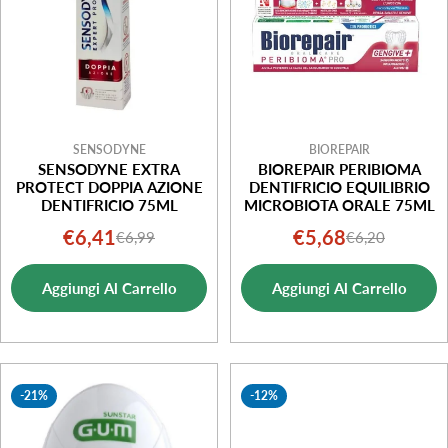
SENSODYNE
BIOREPAIR
SENSODYNE EXTRA
BIOREPAIR PERIBIOMA
PROTECT DOPPIA AZIONE
DENTIFRICIO EQUILIBRIO
DENTIFRICIO 75ML
MICROBIOTA ORALE 75ML
€6,41
€5,68
€6,99
€6,20
Prezzo
Prezzo
Prezzo
Prezzo
di
normale
di
normale
Aggiungi Al Carrello
Aggiungi Al Carrello
vendita
vendita
-21%
-12%