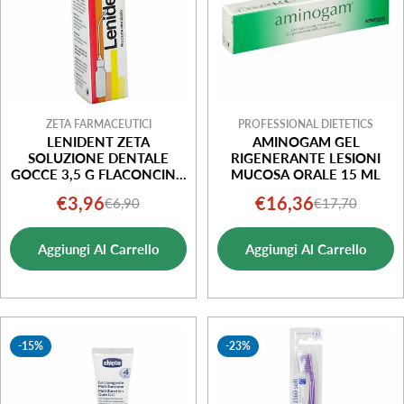
ZETA FARMACEUTICI
PROFESSIONAL DIETETICS
LENIDENT ZETA
AMINOGAM GEL
SOLUZIONE DENTALE
RIGENERANTE LESIONI
GOCCE 3,5 G FLACONCINO
MUCOSA ORALE 15 ML
6 ML
€3,96
€16,36
€6,90
€17,70
Prezzo
Prezzo
Prezzo
Prezzo
di
normale
di
normale
Aggiungi Al Carrello
Aggiungi Al Carrello
vendita
vendita
-15%
-23%