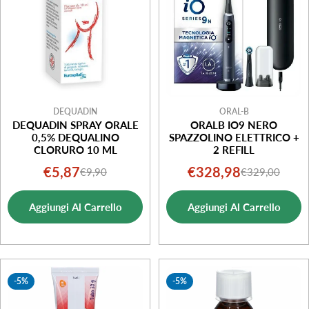
DEQUADIN
ORAL-B
DEQUADIN SPRAY ORALE
ORALB IO9 NERO
0,5% DEQUALINO
SPAZZOLINO ELETTRICO +
CLORURO 10 ML
2 REFILL
€5,87
€328,98
€9,90
€329,00
Prezzo
Prezzo
Prezzo
Prezzo
di
normale
di
normale
Aggiungi Al Carrello
Aggiungi Al Carrello
vendita
vendita
-5%
-5%