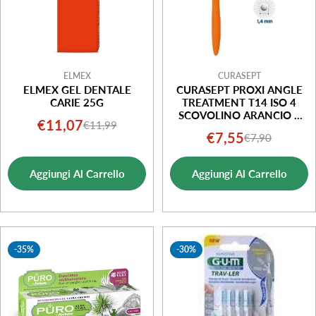
ELMEX
CURASEPT
ELMEX GEL DENTALE
CURASEPT PROXI ANGLE
CARIE 25G
TREATMENT T14 ISO 4
SCOVOLINO ARANCIO 5
€11,07
€11,99
Prezzo
Prezzo
PEZZI
€7,55
€7,90
Prezzo
Prezzo
di
normale
di
normale
vendita
Aggiungi Al Carrello
Aggiungi Al Carrello
vendita
-35%
-30%