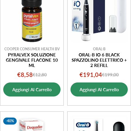
o
n
e
:
COOPER CONSUMER HEALTH BV
ORAL-B
PYRALVEX SOLUZIONE
ORAL-B IO 6 BLACK
GENGIVALE FLACONE 10
SPAZZOLINO ELETTRICO +
ML
2 REFILL
€8,58
€191,04
€12,80
€199,00
Prezzo
Prezzo
Prezzo
Prezzo
di
normale
di
normale
Aggiungi Al Carrello
Aggiungi Al Carrello
vendita
vendita
-40%