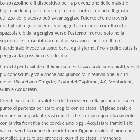
Lo
spazzolino
è il dispositivo per la prevenzione delle malattie
legate ai denti più comune e più conosciuto al mondo. Il giusto
utilizzo dello stesso può avvantaggiare l'utente che ne troverà
moltiplicati i già numerosi vantaggi. La direzione corretta nello
spazzolare è dalla
gengiva verso l'esterno
, mentre solo nella
superiore è consentito anche il verso avanti-indietro. Il filo
interdentale invece va usato bene, ogni giorno, fino a pulire
tutta la
gengiva
dai possibili resti di cibo.
I marchi per la salute e il benessere del cavo orale sono molti, alcuni
più conosciuti, grazie anche alla pubblicità in televisione, e altri
meno. Ricordiamo
Colgate, Pasta del Capitano, AZ, Mentadent,
Gum e Acquafesh
.
Prendersi cura della
salute e del benessere
della propria bocca è il
punto di partenza per stare meglio con se stessi. L'
igiene orale
è
sempre più importante, visti i rischi che corriamo quotidianamente
con la vita frenetica che conduciamo oggi. Acquistare tramiti i siti
web di
vendita online di prodotti per l'igiene orale
è il modo più
semplice e sicuro per prendersi cura di se stessi, rimanendo