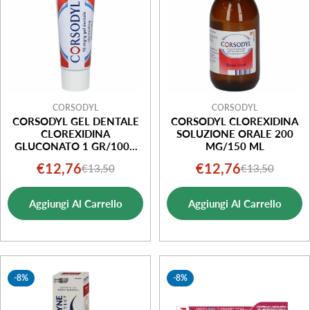
CORSODYL
CORSODYL
CORSODYL GEL DENTALE
CORSODYL CLOREXIDINA
CLOREXIDINA
SOLUZIONE ORALE 200
GLUCONATO 1 GR/100G
MG/150 ML
TUBO DA 30G
€12,76
€12,76
€13,50
€13,50
Prezzo
Prezzo
Prezzo
Prezzo
di
normale
di
normale
Aggiungi Al Carrello
Aggiungi Al Carrello
vendita
vendita
-8%
-8%