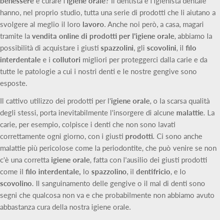
benessere
e curare l'
igiene orale
? Il dentista e l'igienista dentale
hanno, nel proprio studio, tutta una serie di prodotti che li aiutano a
svolgere al meglio il loro
lavoro
. Anche noi però, a casa, magari
tramite la
vendita online di prodotti per l'igiene orale
, abbiamo la
possibilità di acquistare i giusti
spazzolini
, gli
scovolini
, il
filo
interdentale
e i
collutori
migliori per proteggerci dalla carie e da
tutte le patologie a cui i nostri denti e le nostre gengive sono
esposte.
Il cattivo utilizzo dei prodotti per l'
igiene orale
, o la scarsa qualità
degli stessi, porta inevitabilmente l'insorgere di alcune
malattie
. La
carie, per esempio, colpisce i denti che non sono lavati
correttamente ogni giorno, con i giusti
prodotti
. Ci sono anche
malattie più pericolose come la periodontite, che può venire se non
c'è una corretta
igiene orale
, fatta con l'ausilio dei giusti prodotti
come il
filo interdentale,
lo
spazzolino
, il
dentifricio
, e lo
scovolino
. Il sanguinamento delle gengive o il mal di denti sono
segni che qualcosa non va e che probabilmente non abbiamo avuto
abbastanza cura della nostra igiene orale.