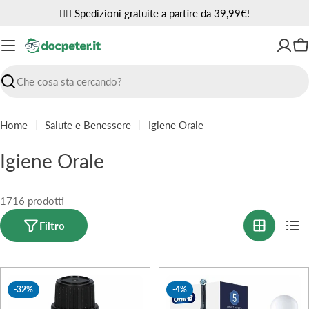
Vai
✌🏼 Spedizioni gratuite a partire da 39,99€!
al
contenuto
Ca
Ricerca
Home
Salute e Benessere
Igiene Orale
C
Igiene Orale
o
l
1716 prodotti
l
Filtro
e
z
-32%
-4%
i