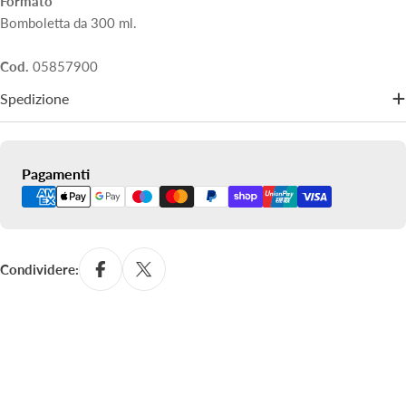
Formato
Bomboletta da 300 ml.
Cod.
05857900
Spedizione
Metodi
Pagamenti
di
pagamento
Condividere: