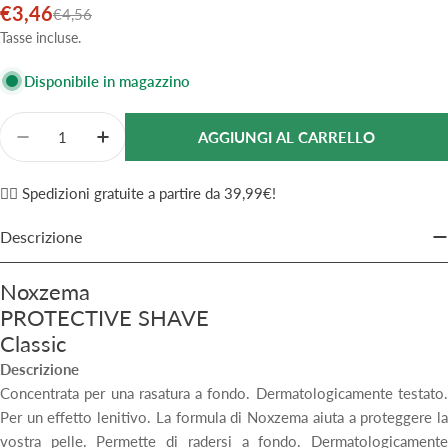
€3,46
Prezzo
Prezzo
€4,56
di
normale
Tasse incluse.
vendita
Disponibile in magazzino
Quantità
AGGIUNGI AL CARRELLO
Diminuisci La Quantità Per Noxzema Schiuma Barba C
Aumenta La Quantità Per Noxzema Schiuma
✌🏼 Spedizioni gratuite a partire da 39,99€!
Descrizione
Noxzema
PROTECTIVE SHAVE
Classic
Descrizione
Concentrata per una rasatura a fondo. Dermatologicamente testato.
Per un effetto lenitivo. La formula di Noxzema aiuta a proteggere la
vostra pelle. Permette di radersi a fondo. Dermatologicamente