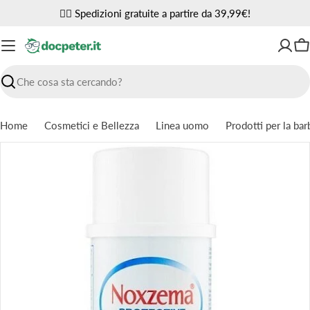
Vai
✌🏼 Spedizioni gratuite a partire da 39,99€!
al
contenuto
Ca
Ricerca
Home
Cosmetici e Bellezza
Linea uomo
Prodotti per la bar
Passa
alle
informazioni
sul
prodotto