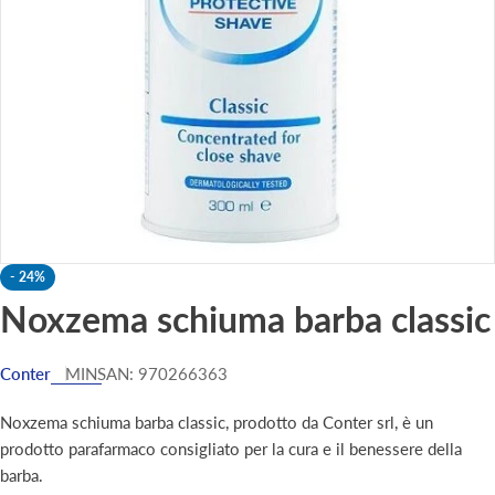
Apri supporto 0 in modalità modale
-
24%
Noxzema schiuma barba classic
Conter
MINSAN:
970266363
Noxzema schiuma barba classic, prodotto da Conter srl, è un
prodotto parafarmaco consigliato per la cura e il benessere della
barba.