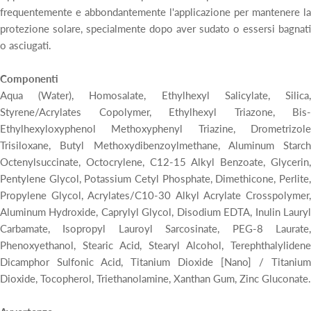
frequentemente e abbondantemente l'applicazione per mantenere la
protezione solare, specialmente dopo aver sudato o essersi bagnati
o asciugati.
Componenti
Aqua (Water), Homosalate, Ethylhexyl Salicylate, Silica,
Styrene/Acrylates Copolymer, Ethylhexyl Triazone, Bis-
Ethylhexyloxyphenol Methoxyphenyl Triazine, Drometrizole
Trisiloxane, Butyl Methoxydibenzoylmethane, Aluminum Starch
Octenylsuccinate, Octocrylene, C12-15 Alkyl Benzoate, Glycerin,
Pentylene Glycol, Potassium Cetyl Phosphate, Dimethicone, Perlite,
Propylene Glycol, Acrylates/C10-30 Alkyl Acrylate Crosspolymer,
Aluminum Hydroxide, Caprylyl Glycol, Disodium EDTA, Inulin Lauryl
Carbamate, Isopropyl Lauroyl Sarcosinate, PEG-8 Laurate,
Phenoxyethanol, Stearic Acid, Stearyl Alcohol, Terephthalylidene
Dicamphor Sulfonic Acid, Titanium Dioxide [Nano] / Titanium
Dioxide, Tocopherol, Triethanolamine, Xanthan Gum, Zinc Gluconate.