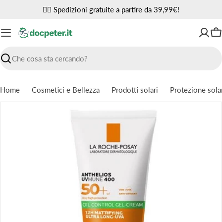
Vai
✌🏼 Spedizioni gratuite a partire da 39,99€!
al
contenuto
Ca
Ricerca
Home
Cosmetici e Bellezza
Prodotti solari
Protezione sola
Passa
alle
informazioni
sul
prodotto
Apri supporto 0 in modalità modale