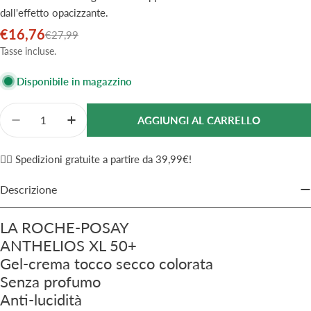
dall'effetto opacizzante.
€16,76
Prezzo
Prezzo
€27,99
di
normale
Tasse incluse.
vendita
Disponibile in magazzino
Quantità
AGGIUNGI AL CARRELLO
Diminuisci La Quantità Per La Roche Posay Anthelio
Aumenta La Quantità Per La Roche Posay A
✌🏼 Spedizioni gratuite a partire da 39,99€!
Descrizione
LA ROCHE-POSAY
ANTHELIOS XL 50+
Gel-crema tocco secco colorata
Senza profumo
Anti-lucidità