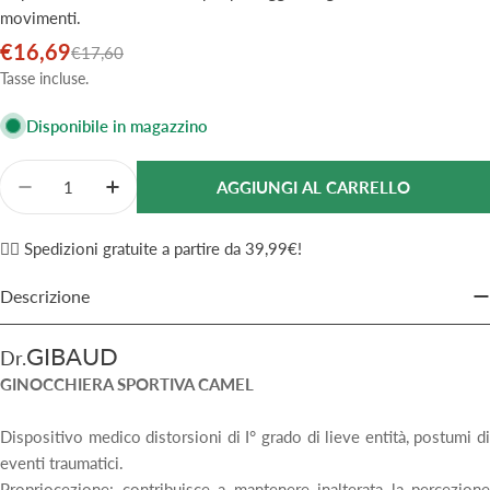
movimenti.
€16,69
Prezzo
Prezzo
€17,60
di
normale
Tasse incluse.
vendita
Disponibile in magazzino
Quantità
AGGIUNGI AL CARRELLO
Diminuisci La Quantità Per Ginocchiera Sportiva Gi
Aumenta La Quantità Per Ginocchiera Spor
✌🏼 Spedizioni gratuite a partire da 39,99€!
Descrizione
GIBAUD
Dr.
GINOCCHIERA SPORTIVA CAMEL
Dispositivo medico distorsioni di I° grado di lieve entità, postumi di
eventi traumatici.
Propriocezione: contribuisce a mantenere inalterata la percezione