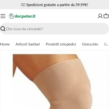
Vai
✌🏼 Spedizioni gratuite a partire da 39,99€!
al
contenuto
Ca
Ricerca
Home
Articoli Sanitari
Prodotti ortopedici
Ginocchio
Ginocchiera sportiva gibaud camel
Passa
alle
informazioni
sul
prodotto