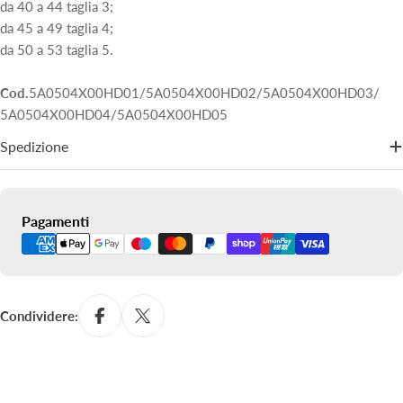
da 40 a 44 taglia 3;
da 45 a 49 taglia 4;
da 50 a 53 taglia 5.
Cod.
5A0504X00HD01/5A0504X00HD02/5A0504X00HD03/
5A0504X00HD04/5A0504X00HD05
Spedizione
Metodi
Pagamenti
di
pagamento
Condividere: