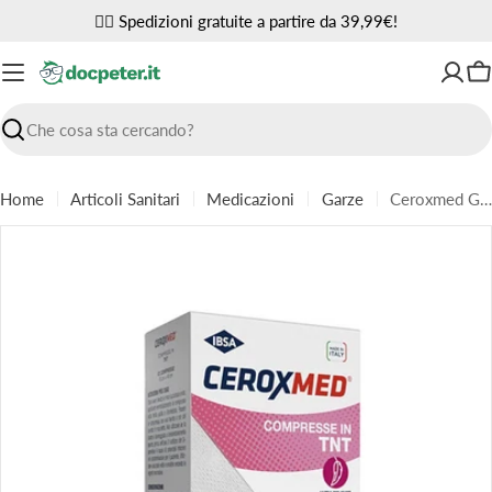
Vai
✌🏼 Spedizioni gratuite a partire da 39,99€!
al
contenuto
Ca
Ricerca
Home
Articoli Sanitari
Medicazioni
Garze
Ceroxmed Garza Compressa Tessuto Non Tessuto 18x40cm 12 Pezzi
Passa
alle
informazioni
sul
prodotto
Apri supporto 0 in modalità modale