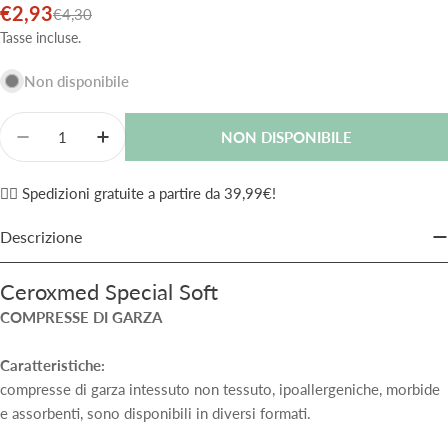
€2,93
Prezzo
Prezzo
€4,30
di
normale
Tasse incluse.
vendita
Non disponibile
Quantità
NON DISPONIBILE
Diminuisci La Quantità Per Ceroxmed Garza Compres
Aumenta La Quantità Per Ceroxmed Garza 
✌🏼 Spedizioni gratuite a partire da 39,99€!
Descrizione
Ceroxmed Special Soft
COMPRESSE DI GARZA
Caratteristiche:
compresse di garza intessuto non tessuto, ipoallergeniche, morbide
e assorbenti, sono disponibili in diversi formati.