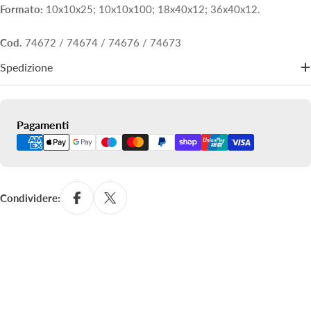
Formato:
10x10x25; 10x10x100; 18x40x12; 36x40x12.
Cod.
74672 / 74674 / 74676 / 74673
Spedizione
Metodi
Pagamenti
di
pagamento
Condividere: