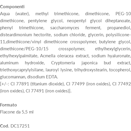
Componenti
Aqua (water), methyl trimethicone, dimethicone, PEG-10
dimethicone, pentylene glycol, neopentyl glycol diheptanoate,
phenyl trimethicone, saccharomyces ferment, propanediol,
disteardimonium hectorite, sodium chloride, glycerin, polysilicone-
11,dimethicone/vinyl dimethicone crosspolymer, butylene glycol,
dimethicone/PEG-10/15 crosspolymer, ethylhexylglycerin,
ethylhexylpalmitate, Acmella oleracea extract, sodium hyaluronate,
aluminum hydroxide, Cryptomeria japonica bud extract,
triethoxycaprylylsilane, lauroyl lysine, trihydroxystearin, tocopherol,
glucomannan, disodium EDTA.
[+/-: CI 77891 (titanium dioxide), CI 77499 (iron oxides), CI 77492
(iron oxides), CI 77491 (iron oxides)].
Formato
Flacone da 5,5 ml
Cod.
DC17251