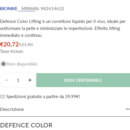
BIONIKE
MINSAN:
982614632
Defence Color Lifting è un correttore liquido per il viso, ideale per
uniformare la pelle e minimizzare le imperfezioni. Effetto lifting
immediato e continuo.
€20,72
Prezzo
Prezzo
€21,90
di
normale
Tasse incluse.
vendita
Non disponibile
Quantità
NON DISPONIBILE
Diminuisci La Quantità Per Defence Color Lifting Cor
Aumenta La Quantità Per Defence Color Lif
✌🏼 Spedizioni gratuite a partire da 39,99€!
Descrizione
DEFENCE COLOR