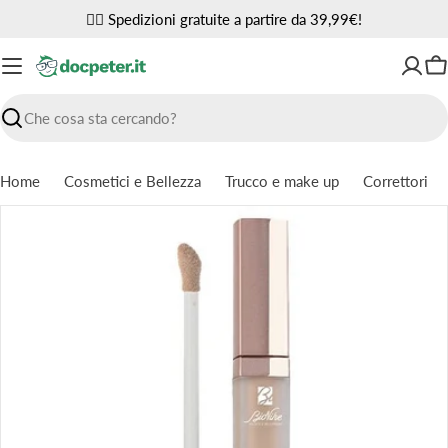
Vai
✌🏼 Spedizioni gratuite a partire da 39,99€!
al
contenuto
Ca
Ricerca
Home
Cosmetici e Bellezza
Trucco e make up
Correttori
Passa
alle
informazioni
sul
prodotto
Apri supporto 0 in modalità modale