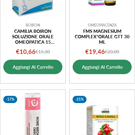
BOIRON
OMEOPIACENZA
CAMILIA BOIRON
FMS MAGNESIUM
SOLUZIONE ORALE
COMPLEX*ORALE GTT 30
OMEOPATICA 15
ML
FLACONCINI UNIDOSE
€10,66
€19,46
€15,30
€20,00
Prezzo
Prezzo
Prezzo
Prezzo
di
normale
di
normale
Aggiungi Al Carrello
Aggiungi Al Carrello
vendita
vendita
-17%
-21%