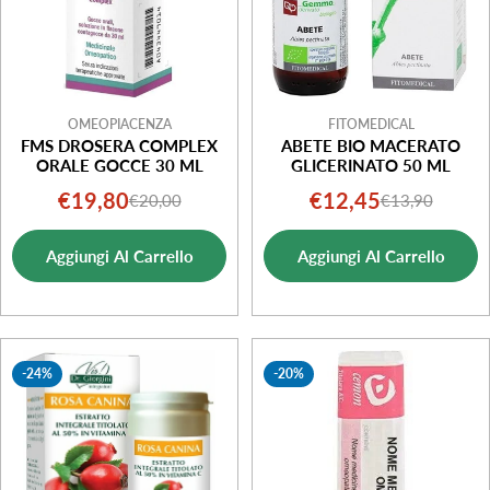
OMEOPIACENZA
FITOMEDICAL
FMS DROSERA COMPLEX
ABETE BIO MACERATO
ORALE GOCCE 30 ML
GLICERINATO 50 ML
€19,80
€12,45
€20,00
€13,90
Prezzo
Prezzo
Prezzo
Prezzo
di
normale
di
normale
Aggiungi Al Carrello
Aggiungi Al Carrello
vendita
vendita
-24%
-20%