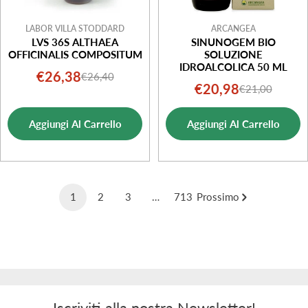
LABOR VILLA STODDARD
ARCANGEA
LVS 36S ALTHAEA
SINUNOGEM BIO
OFFICINALIS COMPOSITUM
SOLUZIONE
IDROALCOLICA 50 ML
€26,38
€26,40
Prezzo
Prezzo
€20,98
€21,00
Prezzo
Prezzo
di
normale
di
normale
vendita
Aggiungi Al Carrello
Aggiungi Al Carrello
vendita
1
2
3
…
713
Prossimo
Iscriviti alla nostra Newsletter!