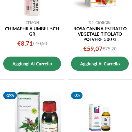
CEMON
DR. GIORGINI
CHIMAPHILA UMBEL 5CH
ROSA CANINA ESTRATTO
GR
VEGETALE TITOLATO
POLVERE 500 G
€8,71
€10,50
Prezzo
Prezzo
€59,07
€75,20
Prezzo
Prezzo
di
normale
di
normale
vendita
Aggiungi Al Carrello
Aggiungi Al Carrello
vendita
-19%
-3%