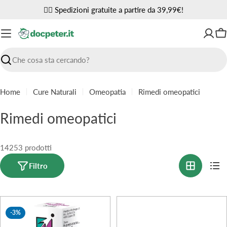
Vai
✌🏼 Spedizioni gratuite a partire da 39,99€!
al
contenuto
Ca
Ricerca
Home
Cure Naturali
Omeopatia
Rimedi omeopatici
C
Rimedi omeopatici
o
l
14253 prodotti
l
Filtro
e
z
-3%
i