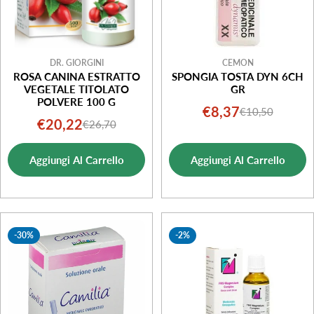
DR. GIORGINI
CEMON
ROSA CANINA ESTRATTO
SPONGIA TOSTA DYN 6CH
VEGETALE TITOLATO
GR
POLVERE 100 G
€8,37
€10,50
Prezzo
Prezzo
€20,22
€26,70
Prezzo
Prezzo
di
normale
di
normale
vendita
Aggiungi Al Carrello
Aggiungi Al Carrello
vendita
-30%
-2%