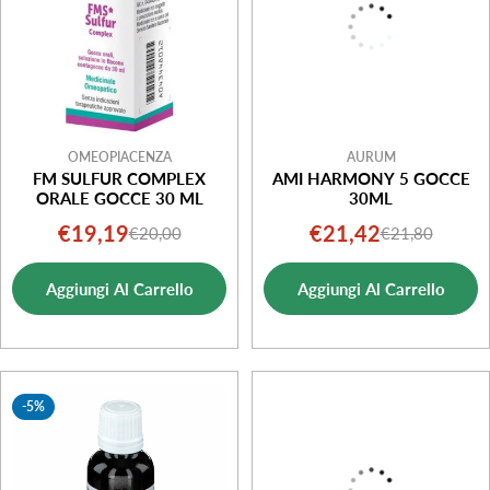
OMEOPIACENZA
AURUM
FM SULFUR COMPLEX
AMI HARMONY 5 GOCCE
ORALE GOCCE 30 ML
30ML
€19,19
€21,42
€20,00
€21,80
Prezzo
Prezzo
Prezzo
Prezzo
di
normale
di
normale
Aggiungi Al Carrello
Aggiungi Al Carrello
vendita
vendita
-5%