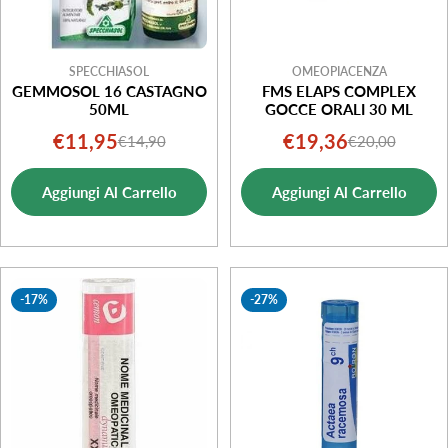
SPECCHIASOL
OMEOPIACENZA
GEMMOSOL 16 CASTAGNO
FMS ELAPS COMPLEX
50ML
GOCCE ORALI 30 ML
€11,95
€19,36
€14,90
€20,00
Prezzo
Prezzo
Prezzo
Prezzo
di
normale
di
normale
Aggiungi Al Carrello
Aggiungi Al Carrello
vendita
vendita
-17%
-27%