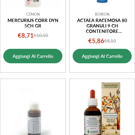
CEMON
BOIRON
MERCURIUS CORR DYN
ACTAEA RACEMOSA 80
5CH GR
GRANULI 9 CH
CONTENITORE
€8,71
€10,50
Prezzo
Prezzo
MULTIDOSE
€5,86
€8,10
Prezzo
Prezzo
di
normale
di
normale
vendita
Aggiungi Al Carrello
Aggiungi Al Carrello
vendita