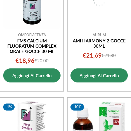
OMEOPIACENZA
AURUM
FMS CALCIUM
AMI HARMONY 2 GOCCE
FLUORATUM COMPLEX
30ML
ORALE GOCCE 30 ML
€21,69
€21,80
Prezzo
Prezzo
€18,96
€20,00
Prezzo
Prezzo
di
normale
di
normale
vendita
Aggiungi Al Carrello
Aggiungi Al Carrello
vendita
-1%
-10%