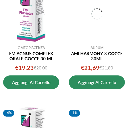
o
n
e
:
OMEOPIACENZA
AURUM
FM AGNUS COMPLEX
AMI HARMONY 3 GOCCE
ORALE GOCCE 30 ML
30ML
€19,23
€21,69
€20,00
€21,80
Prezzo
Prezzo
Prezzo
Prezzo
di
normale
di
normale
Aggiungi Al Carrello
Aggiungi Al Carrello
vendita
vendita
-4%
-1%