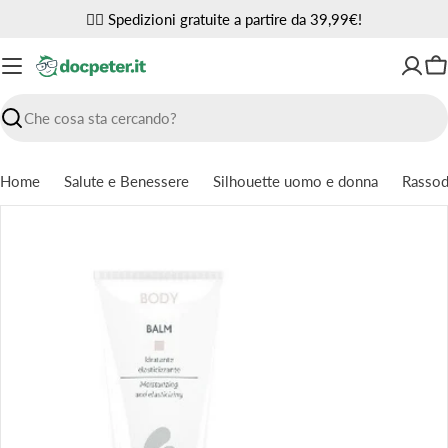
Vai
✌🏼 Spedizioni gratuite a partire da 39,99€!
al
contenuto
Ca
Ricerca
Home
Salute e Benessere
Silhouette uomo e donna
Rassoda
Passa
alle
informazioni
sul
prodotto
Apri supporto 0 in modalità modale