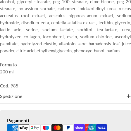
alcohol, glyceryl stearate, peg-100 stearate, dimethicone, peg-20
stearate, potassium sorbate, carbomer, imidazolidinyl urea, ruscus
aculeatus root extract, aesculus hippocastanum extract, sodium
hydroxide, disodium edta, centella asiatica extract, lecithin, glycerin,
lactic acid, serine, sodium lactate, sorbitol, tea-lactate, urea,
hydrolyzed collagen, tocopherol, escin, sodium chloride, ascorbyl
palmitate, hydrolyzed elastin, allantoin, aloe barbadensis leaf juice
powder, citric acid, ethylhexylglycerin, phenoxyethanol, parfum.
Formato
200 ml
Cod.
985
Spedizione
Metodi
Pagamenti
di