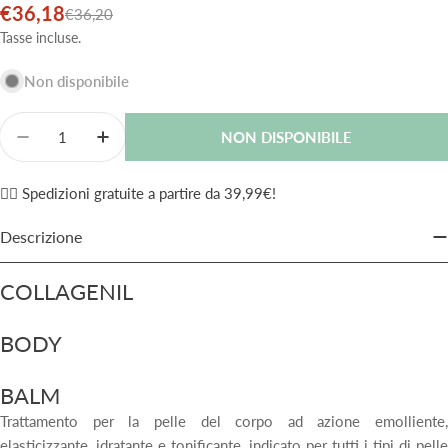
€36,18
Prezzo
Prezzo
€36,20
di
normale
Tasse incluse.
vendita
Non disponibile
Quantità
NON DISPONIBILE
Diminuisci La Quantità Per Collagenil Balm Crema Idr
Aumenta La Quantità Per Collagenil Balm C
✌🏼 Spedizioni gratuite a partire da 39,99€!
Descrizione
COLLAGENIL
BODY
BALM
Trattamento per la pelle del corpo ad azione emolliente,
elasticizzante, idratante e tonificante, indicato per tutti i tipi di pelle