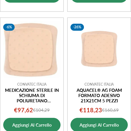
-6%
-26%
CONVATEC ITALIA
CONVATEC ITALIA
MEDICAZIONE STERILE IN
AQUACEL® AG FOAM
SCHIUMA DI
FORMATO ADESIVO
POLIURETANO
21X21CM 5 PEZZI
IDROCELLULAREAQUACEL
€97,62
€118,23
€104,29
€160,69
Prezzo
Prezzo
Prezzo
Prezzo
AG FOAM ADESIVA
ASSORBENTE 10X10 CM
di
normale
di
normale
10 PEZZI
Aggiungi Al Carrello
Aggiungi Al Carrello
vendita
vendita