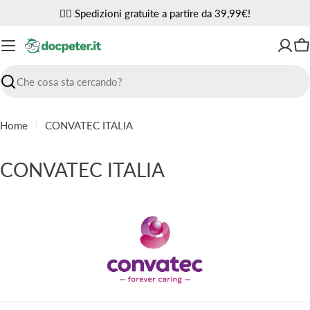
Vai
✌🏼 Spedizioni gratuite a partire da 39,99€!
al
contenuto
Ca
Ricerca
Home
CONVATEC ITALIA
C
CONVATEC ITALIA
o
l
l
e
z
i