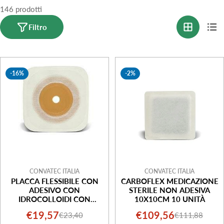
146 prodotti
o
n
Filtro
e
:
-16%
-2%
CONVATEC ITALIA
CONVATEC ITALIA
PLACCA FLESSIBILE CON
CARBOFLEX MEDICAZIONE
ADESIVO CON
STERILE NON ADESIVA
IDROCOLLOIDI CON
10X10CM 10 UNITÀ
SISTEMA DI AGGANCIO
€19,57
€109,56
€23,40
€111,88
Prezzo
Prezzo
Prezzo
Prezzo
ADESIVO RITAGLIABILE