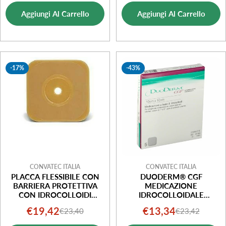
di
normale
vendita
Aggiungi Al Carrello
Aggiungi Al Carrello
vendita
-17%
-43%
CONVATEC ITALIA
CONVATEC ITALIA
PLACCA FLESSIBILE CON
DUODERM® CGF
BARRIERA PROTETTIVA
MEDICAZIONE
CON IDROCOLLOIDI
IDROCOLLOIDALE
ESUPPORTO
10X10CM 5 PEZZI
€19,42
€13,34
€23,40
€23,42
Prezzo
Prezzo
Prezzo
Prezzo
MICROPOROSO CON
SISTEMA DI AGGANCIO