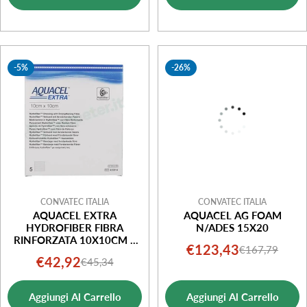
vendita
vendita
-5%
-26%
CONVATEC ITALIA
CONVATEC ITALIA
AQUACEL EXTRA
AQUACEL AG FOAM
HYDROFIBER FIBRA
N/ADES 15X20
RINFORZATA 10X10CM 5
€123,43
€167,79
Prezzo
Prezzo
PEZZI
€42,92
€45,34
Prezzo
Prezzo
di
normale
di
normale
vendita
Aggiungi Al Carrello
Aggiungi Al Carrello
vendita