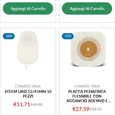
ESTEEM SYNERGY
di
normale
di
normale
13/61MM 5 PEZZI
Aggiungi Al Carrello
Aggiungi Al Carrello
vendita
vendita
-16%
-15%
CONVATEC ITALIA
CONVATEC ITALIA
STEEM URO 13/45MM 10
PLACCA PEDIATRICA
PEZZI
FLESSIBILE CON
AGGANCIO ADESIVO E
€51,71
€62,30
Prezzo
Prezzo
ADESIVOCON
€27,59
€32,76
Prezzo
Prezzo
IDROCOLLOIDI LITTLE
di
normale
ONES 5 PEZZI