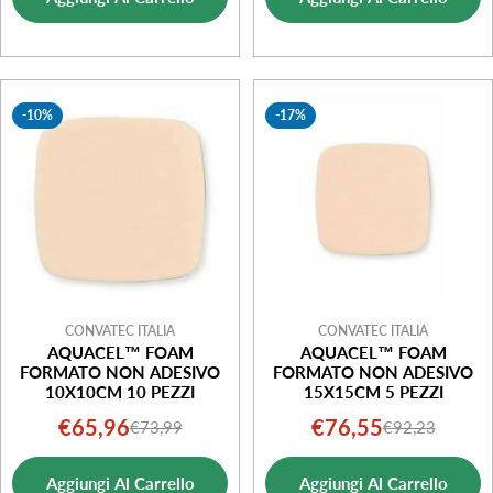
vendita
vendita
-10%
-17%
CONVATEC ITALIA
CONVATEC ITALIA
AQUACEL™ FOAM
AQUACEL™ FOAM
FORMATO NON ADESIVO
FORMATO NON ADESIVO
10X10CM 10 PEZZI
15X15CM 5 PEZZI
€65,96
€76,55
€73,99
€92,23
Prezzo
Prezzo
Prezzo
Prezzo
di
normale
di
normale
Aggiungi Al Carrello
Aggiungi Al Carrello