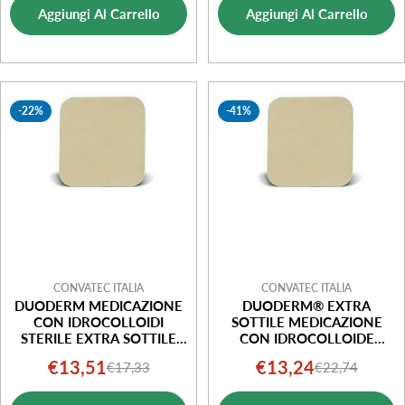
Aggiungi Al Carrello
Aggiungi Al Carrello
vendita
vendita
-22%
-41%
CONVATEC ITALIA
CONVATEC ITALIA
DUODERM MEDICAZIONE
DUODERM® EXTRA
CON IDROCOLLOIDI
SOTTILE MEDICAZIONE
STERILE EXTRA SOTTILE
CON IDROCOLLOIDE
7,5X7,5CM 5 PEZZI
10X10CM 5 UNITÀ
€13,51
€13,24
€17,33
€22,74
Prezzo
Prezzo
Prezzo
Prezzo
di
normale
di
normale