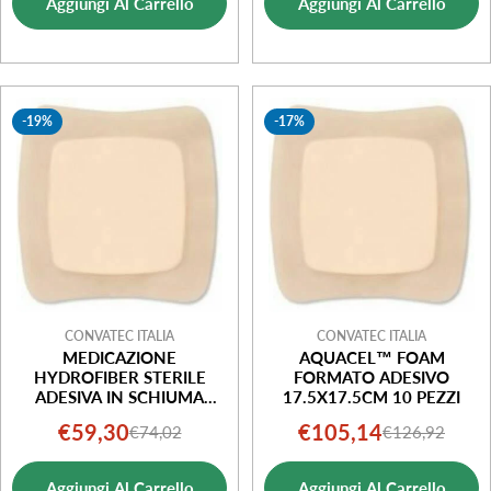
Aggiungi Al Carrello
Aggiungi Al Carrello
vendita
vendita
-19%
-17%
CONVATEC ITALIA
CONVATEC ITALIA
MEDICAZIONE
AQUACEL™ FOAM
HYDROFIBER STERILE
FORMATO ADESIVO
ADESIVA IN SCHIUMA
17.5X17.5CM 10 PEZZI
ASSORBENTE10X10 10
€59,30
€105,14
€74,02
€126,92
Prezzo
Prezzo
Prezzo
Prezzo
PEZZI
di
normale
di
normale
Aggiungi Al Carrello
Aggiungi Al Carrello