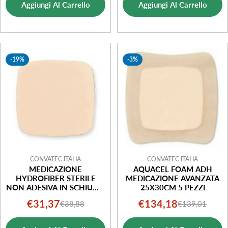
Aggiungi Al Carrello
Aggiungi Al Carrello
vendita
vendita
-19%
-3%
CONVATEC ITALIA
CONVATEC ITALIA
MEDICAZIONE
AQUACEL FOAM ADH
HYDROFIBER STERILE
MEDICAZIONE AVANZATA
NON ADESIVA IN SCHIUMA
25X30CM 5 PEZZI
MISURA5X5CM 10 PEZZI
€31,37
€134,18
€38,88
€139,01
Prezzo
Prezzo
Prezzo
Prezzo
di
normale
di
normale