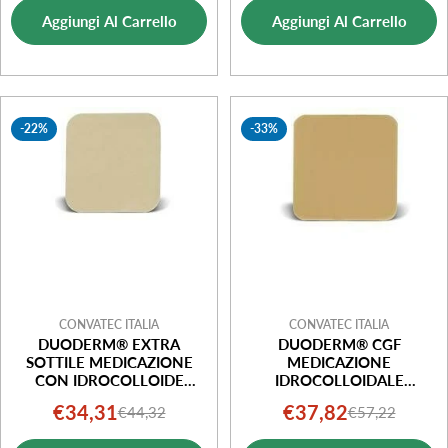
di
normale
di
normale
ADESIVO RIPOSIZIONABILE
Aggiungi Al Carrello
Aggiungi Al Carrello
RITAGLIABILE ESTEEM
vendita
vendita
SYNERGY 13/48MM 5
PEZZI
-22%
-33%
CONVATEC ITALIA
CONVATEC ITALIA
DUODERM® EXTRA
DUODERM® CGF
SOTTILE MEDICAZIONE
MEDICAZIONE
CON IDROCOLLOIDE
IDROCOLLOIDALE
15X15CM 5 UNITÀ
15X15CM 5 PEZZI
€34,31
€37,82
€44,32
€57,22
Prezzo
Prezzo
Prezzo
Prezzo
di
normale
di
normale