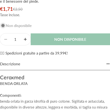
e il benessere del piede.
€1,71
Prezzo
Prezzo
€2,50
di
normale
Tasse incluse.
vendita
Non disponibile
Quantità
NON DISPONIBILE
Diminuisci La Quantità Per Ceroxmed Benda Orlata 
Aumenta La Quantità Per Ceroxmed Benda 
✌🏼 Spedizioni gratuite a partire da 39,99€!
Descrizione
Ceroxmed
BENDA ORLATA
Componenti:
benda orlata in garza idrofila di puro cotone. Sigillata e astucciata,
disponibile in diverse altezze, leggera e morbida, si taglia su misura