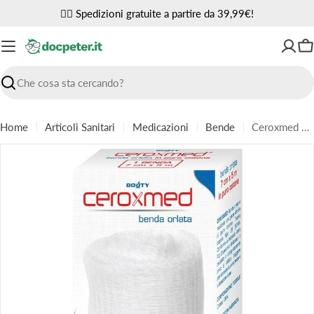
Vai
✌🏼 Spedizioni gratuite a partire da 39,99€!
al
contenuto
Ca
Ricerca
Home
Articoli Sanitari
Medicazioni
Bende
Ceroxmed Benda Orlata in Cotone cm 7x5 m
Passa
alle
informazioni
sul
prodotto