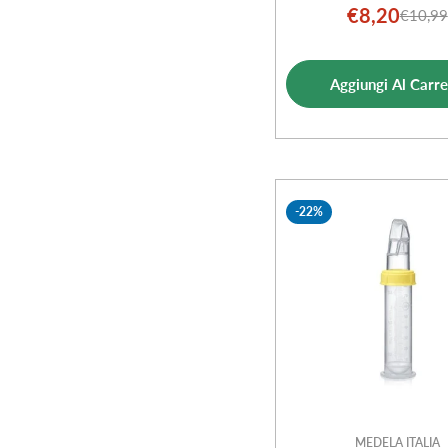
€8,20
€10,99
Prezz
Prezz
di
norm
vendi
Aggiungi Al Carre
-22%
MEDELA ITALIA