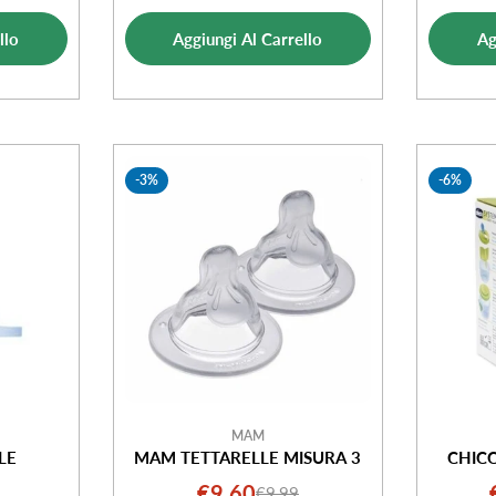
ale
di
normale
ta
vendita
llo
Aggiungi Al Carrello
Ag
-3%
-6%
MAM
LE
MAM TETTARELLE MISURA 3
CHIC
€9,60
€9,99