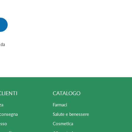
 da
CLIENTI
CATALOGO
za
Farmaci
 consegna
Salute e benessere
esso
Cosmetica