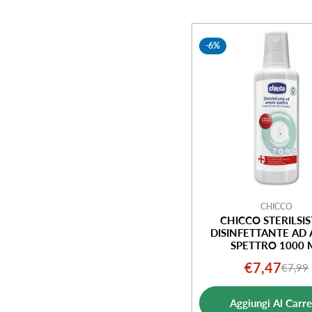
-6%
CHICCO
CHICCO STERILSI
DISINFETTANTE AD
SPETTRO 1000 
€7,47
€7,99
Prezz
Prezz
di
norm
Aggiungi Al Carre