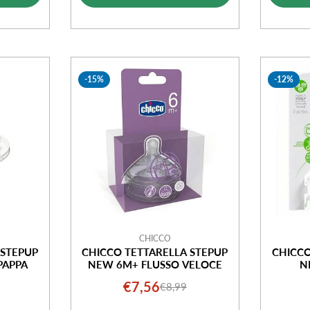
ta
-15%
-12%
CHICCO
 STEPUP
CHICCO TETTARELLA STEPUP
CHICCO
PAPPA
NEW 6M+ FLUSSO VELOCE
N
€7,56
€8,99
o
o
Prezzo
Prezzo