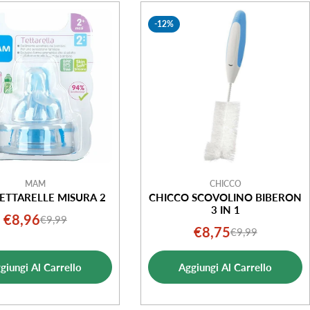
-12%
MAM
CHICCO
ETTARELLE MISURA 2
CHICCO SCOVOLINO BIBERON
3 IN 1
€8,96
€9,99
Prezzo
Prezzo
€8,75
€9,99
Prezzo
Prezzo
di
normale
di
normale
vendita
giungi Al Carrello
Aggiungi Al Carrello
vendita