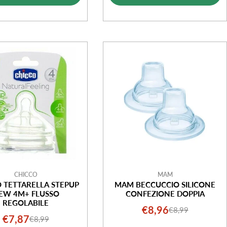
CHICCO
MAM
 TETTARELLA STEPUP
MAM BECCUCCIO SILICONE
EW 4M+ FLUSSO
CONFEZIONE DOPPIA
REGOLABILE
€8,96
€8,99
Prezzo
Prezzo
€7,87
€8,99
Prezzo
Prezzo