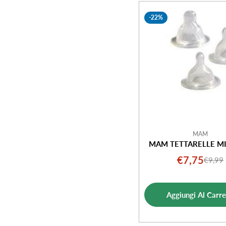
e
-22%
z
i
o
n
e
MAM
MAM TETTARELLE MI
:
€7,75
€9,99
Prezz
Prezz
di
norm
vendi
Aggiungi Al Carre