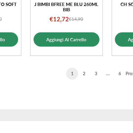
TO SOFT
J BIMBI BFREE ME BLU 260ML
CH S
BIB
€12,72
0
€14,90
o
o
Prezzo
Prezzo
ale
di
normale
ta
vendita
llo
Aggiungi Al Carrello
Ag
1
2
3
…
6
Pro