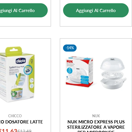
di
normale
di
normale
vendita
giungi Al Carrello
Aggiungi Al Carrello
vendita
-14%
CHICCO
NUK
CO DOSATORE LATTE
NUK MICRO EXPRESS PLUS
STERILIZZATORE A VAPORE
€11,63
€12,49