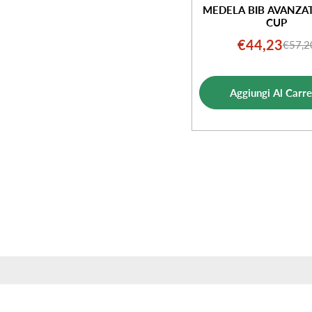
MEDELA BIB AVANZA
CUP
€44,23
€57,2
Prezz
Prezz
di
norm
vendi
Aggiungi Al Carre