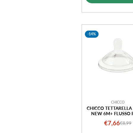
vendi
-14%
CHICCO
CHICCO TETTARELLA
NEW 6M+ FLUSSO 
€7,66
€8,99
Prezz
Prezz