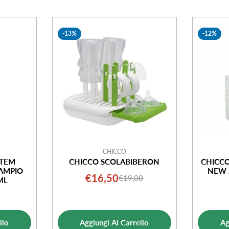
-13%
-12%
CHICCO
STEM
CHICCO SCOLABIBERON
CHICCO
 AMPIO
NEW 
€16,50
€19,00
Prezzo
Prezzo
ML
di
normale
o
o
vendita
ale
llo
Aggiungi Al Carrello
Ag