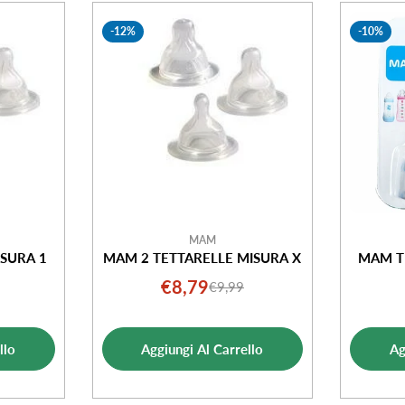
-12%
-10%
MAM
SURA 1
MAM 2 TETTARELLE MISURA X
MAM T
€8,79
€9,99
o
o
Prezzo
Prezzo
ale
di
normale
ta
vendita
llo
Aggiungi Al Carrello
Ag