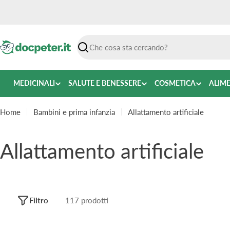
Vai
al
contenuto
Ricerca
MEDICINALI
SALUTE E BENESSERE
COSMETICA
ALIM
Home
Bambini e prima infanzia
Allattamento artificiale
C
Allattamento artificiale
o
l
Filtro
117 prodotti
l