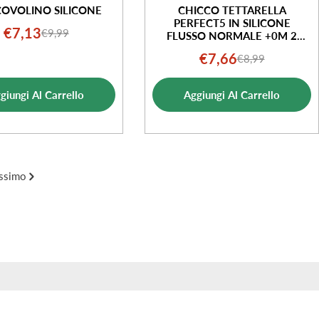
COVOLINO SILICONE
CHICCO TETTARELLA
PERFECT5 IN SILICONE
€7,13
€9,99
Prezzo
Prezzo
FLUSSO NORMALE +0M 2
PEZZI
di
normale
€7,66
€8,99
Prezzo
Prezzo
vendita
di
normale
giungi Al Carrello
Aggiungi Al Carrello
vendita
ssimo