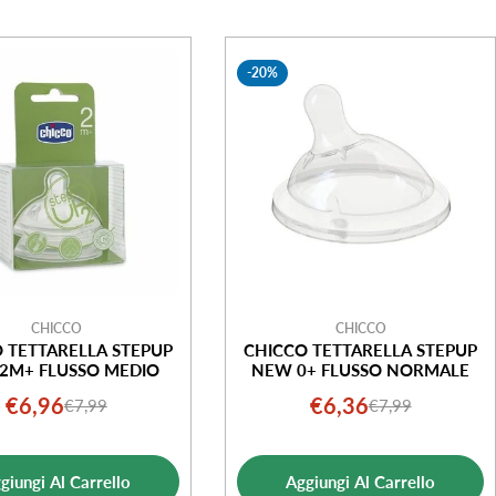
-20%
CHICCO
CHICCO
 TETTARELLA STEPUP
CHICCO TETTARELLA STEPUP
2M+ FLUSSO MEDIO
NEW 0+ FLUSSO NORMALE
€6,96
€6,36
€7,99
€7,99
Prezzo
Prezzo
Prezzo
Prezzo
di
normale
di
normale
vendita
vendita
giungi Al Carrello
Aggiungi Al Carrello