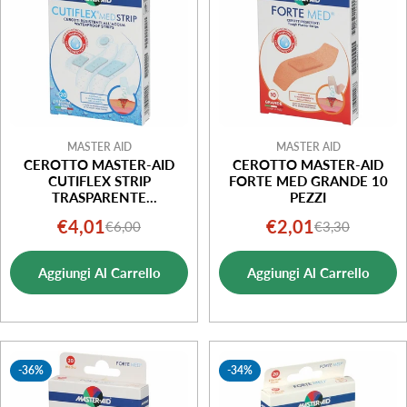
MASTER AID
MASTER AID
CEROTTO MASTER-AID
CEROTTO MASTER-AID
CUTIFLEX STRIP
FORTE MED GRANDE 10
TRASPARENTE
PEZZI
IMPERMEABILE SUPPORTO
€4,01
€2,01
€6,00
€3,30
Prezzo
Prezzo
Prezzo
Prezzo
IN POLIURETANO 4
FORMATI 20 PEZZI
di
normale
di
normale
Aggiungi Al Carrello
Aggiungi Al Carrello
vendita
vendita
-36%
-34%