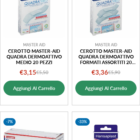
MASTER AID
MASTER AID
CEROTTO MASTER-AID
CEROTTO MASTER-AID
QUADRA DERMOATTIVO
QUADRA DERMOATTIVO
MEDIO 20 PEZZI
FORMATI ASSORTITI 20
PEZZI
€3,15
€3,36
€5,50
€5,90
Prezzo
Prezzo
Prezzo
Prezzo
di
normale
di
normale
Aggiungi Al Carrello
Aggiungi Al Carrello
vendita
vendita
-7%
-33%