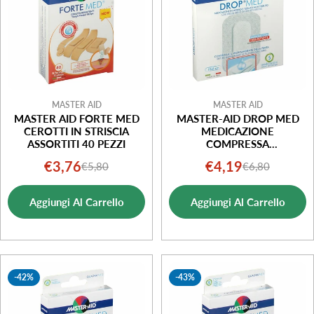
MASTER AID
MASTER AID
MASTER AID FORTE MED
MASTER-AID DROP MED
CEROTTI IN STRISCIA
MEDICAZIONE
ASSORTITI 40 PEZZI
COMPRESSA
AUTOADESIVA 10X6 5
€3,76
€4,19
€5,80
€6,80
Prezzo
Prezzo
Prezzo
Prezzo
PEZZI
di
normale
di
normale
Aggiungi Al Carrello
Aggiungi Al Carrello
vendita
vendita
-42%
-43%