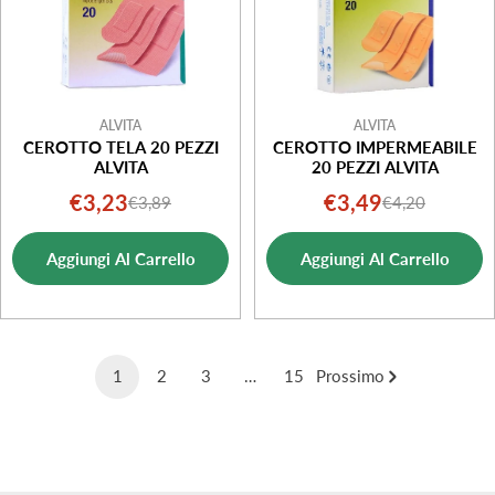
ALVITA
ALVITA
CEROTTO TELA 20 PEZZI
CEROTTO IMPERMEABILE
ALVITA
20 PEZZI ALVITA
€3,23
€3,49
€3,89
€4,20
Prezzo
Prezzo
Prezzo
Prezzo
di
normale
di
normale
Aggiungi Al Carrello
Aggiungi Al Carrello
vendita
vendita
1
2
3
…
15
Prossimo