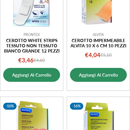
PRONTEX
ALVITA
CEROTTO WHITE STRIPS
CEROTTO IMPERMEABILE
TESSUTO NON TESSUTO
ALVITA 10 X 6 CM 10 PEZZI
BIANCO GRANDE 12 PEZZI
€4,04
€5,10
Prezzo
Prezzo
€3,46
€4,60
Prezzo
Prezzo
di
normale
di
normale
vendita
Aggiungi Al Carrello
Aggiungi Al Carrello
vendita
-16%
-16%