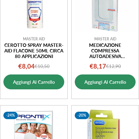
MASTER AID
MASTER AID
CEROTTO SPRAY MASTER-
MEDICAZIONE
AID FLACONE 50ML CIRCA
COMPRESSA
80 APPLICAZIONI
AUTOADESIVA
DERMOATTIVA
€8,04
€8,17
€10,50
€12,90
Prezzo
Prezzo
Prezzo
Prezzo
IPOALLERGENICAAERATA
MASTER-AID DROP MED
di
normale
di
normale
10,5X18 5 PEZZI
Aggiungi Al Carrello
Aggiungi Al Carrello
vendita
vendita
-24%
-20%