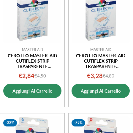
o
n
e
:
MASTER AID
MASTER AID
CEROTTO MASTER-AID
CEROTTO MASTER-AID
CUTIFLEX STRIP
CUTIFLEX STRIP
TRASPARENTE
TRASPARENTE
IMPERMEABILE SUPPORTO
IMPERMEABILE SUPPORTO
€2,84
€3,28
€4,50
€4,80
Prezzo
Prezzo
Prezzo
Prezzo
IN POLIURETANO MEDIO
IN POLIURETANO GRANDE
10 PEZZI
10 PEZZI
di
normale
di
normale
Aggiungi Al Carrello
Aggiungi Al Carrello
vendita
vendita
-33%
-39%