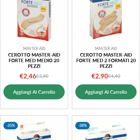
MASTER AID
MASTER AID
CEROTTO MASTER-AID
CEROTTO MASTER-AID
FORTE MED MEDIO 20
FORTE MED 2 FORMATI 20
PEZZI
PEZZI
€2,46
€2,90
€3,90
€4,40
Prezzo
Prezzo
Prezzo
Prezzo
di
normale
di
normale
Aggiungi Al Carrello
Aggiungi Al Carrello
vendita
vendita
-35%
-38%