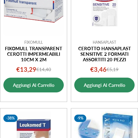
FIXOMULL
HANSAPLAST
FIXOMULL TRANSPARENT
CEROTTO HANSAPLAST
CEROTTI IMPERMEABILI
SENSITIVE 2 FORMATI
10CM X 2M
ASSORTITI 20 PEZZI
€13,29
€3,46
€14,40
€5,19
Prezzo
Prezzo
Prezzo
Prezzo
di
normale
di
normale
Aggiungi Al Carrello
Aggiungi Al Carrello
vendita
vendita
-38%
-9%