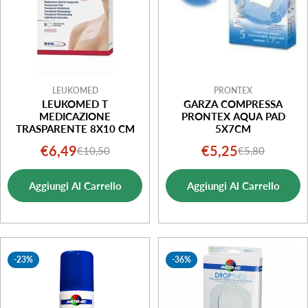
LEUKOMED
PRONTEX
LEUKOMED T
GARZA COMPRESSA
MEDICAZIONE
PRONTEX AQUA PAD
TRASPARENTE 8X10 CM
5X7CM
€6,49
€5,25
€10,50
€5,80
Prezzo
Prezzo
Prezzo
Prezzo
di
normale
di
normale
Aggiungi Al Carrello
Aggiungi Al Carrello
vendita
vendita
-23%
-36%