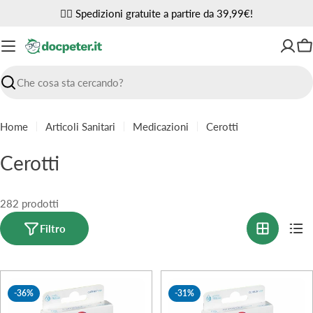
Vai
✌🏼 Spedizioni gratuite a partire da 39,99€!
al
contenuto
Ca
Ricerca
Home
Articoli Sanitari
Medicazioni
Cerotti
C
Cerotti
o
l
282 prodotti
l
Filtro
e
z
-36%
-31%
i