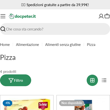
Vai
✌🏼 Spedizioni gratuite a partire da 39,99€!
al
contenuto
Ca
Ricerca
Home
Alimentazione
Alimenti senza glutine
Pizza
C
Pizza
o
l
4 prodotti
l
Filtro
e
z
-4%
Non disponibile
i