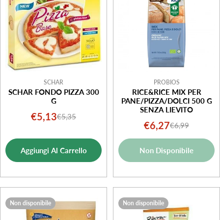
o
n
e
:
SCHAR
PROBIOS
SCHAR FONDO PIZZA 300
RICE&RICE MIX PER
G
PANE/PIZZA/DOLCI 500 G
SENZA LIEVITO
€5,13
€5,35
Prezzo
Prezzo
€6,27
€6,99
Prezzo
Prezzo
di
normale
di
normale
vendita
Aggiungi Al Carrello
Non Disponibile
vendita
Non disponibile
Non disponibile