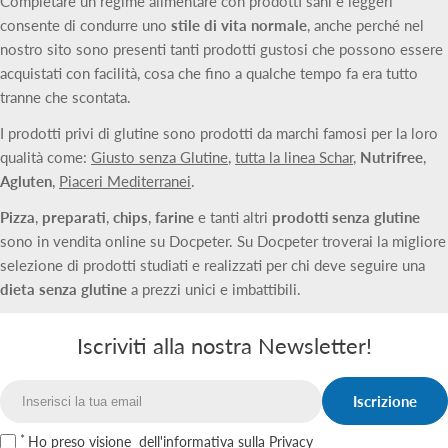
Completare un regime alimentare con prodotti sani e leggeri
consente di condurre uno
stile di vita normale
, anche perché nel
nostro sito sono presenti tanti prodotti gustosi che possono essere
acquistati con facilità, cosa che fino a qualche tempo fa era tutto
tranne che scontata.
I prodotti privi di glutine sono prodotti da marchi famosi per la loro
qualità come:
Giusto senza Glutine
,
tutta la linea Schar
,
Nutrifree
,
Agluten
,
Piaceri Mediterranei
.
Pizza
,
preparati
,
chips
,
farine
e tanti altri
prodotti senza glutine
sono in vendita online su Docpeter. Su Docpeter troverai la migliore
selezione di prodotti studiati e realizzati per chi deve seguire una
dieta senza glutine
a prezzi unici e imbattibili.
Iscriviti alla nostra Newsletter!
Iscrizione
Email
Ho preso visione
dell'informativa sulla Privacy