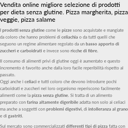
Vendita online migliore selezione di prodotti
per dieta senza glutine. Pizza margherita, pizza
veggie, pizza salame
I
prodotti senza glutine
come le
pizze
sono acquistate e mangiate
da coloro che hanno problemi di
celiachia
o da tutti quelli che
seguono un regime alimentare regolato da un
basso apporto di
zuccheri e carboidrati
e invece sono
ricche di fibre
.
Il consumo di alimenti privi di glutine oggi è aumentato e questo
incremento è favorito anche dalla loro facile reperibilità rispetto al
passato.
Oggi anche i
celiaci
e tutti coloro che devono introdurre pochi
carboidrati e zuccheri nel loro organismo reperiscono facilmente
alimenti come la
pizza senza glutine
. Si tratta di un alimento
preparato con
farina altamente digeribile
adatta non solo ai celiaci
ma anche a soggetti con
problemi digestivi
, di
intolleranza al grano
e di
gastriti
.
Sul mercato sono commercializzati
differenti tipi di pizza
fatta con