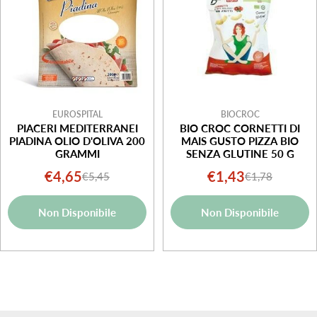
EUROSPITAL
BIOCROC
PIACERI MEDITERRANEI
BIO CROC CORNETTI DI
PIADINA OLIO D'OLIVA 200
MAIS GUSTO PIZZA BIO
GRAMMI
SENZA GLUTINE 50 G
€4,65
€1,43
€5,45
€1,78
Prezzo
Prezzo
Prezzo
Prezzo
di
normale
di
normale
Non Disponibile
Non Disponibile
vendita
vendita