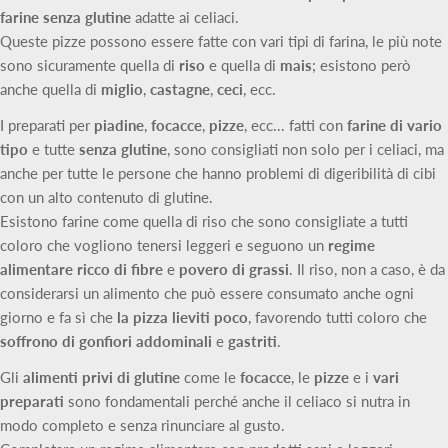
farine senza glutine
adatte ai celiaci.
Queste pizze possono essere fatte con vari tipi di farina, le più note
sono sicuramente quella di
riso
e quella di
mais
; esistono però
anche quella di
miglio
,
castagne
,
ceci
, ecc.
I preparati per
piadine
,
focacce
,
pizze
, ecc... fatti con
farine di vario
tipo
e tutte
senza glutine
, sono consigliati non solo per i celiaci, ma
anche per tutte le persone che hanno problemi di digeribilità di cibi
con un alto contenuto di glutine.
Esistono farine come quella di riso che sono consigliate a tutti
coloro che vogliono tenersi leggeri e seguono un
regime
alimentare ricco di fibre
e
povero di grassi
. Il riso, non a caso, è da
considerarsi un alimento che può essere consumato anche ogni
giorno e fa sì che
la pizza lieviti poco
, favorendo tutti coloro che
soffrono di gonfiori addominali
e
gastriti
.
Gli
alimenti privi di glutine
come le
focacce
, le
pizze
e i
vari
preparati
sono fondamentali perché anche il celiaco si nutra in
modo completo e senza rinunciare al gusto.