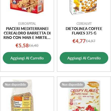
EUROSPITAL
CEREALVIT
PIACERI MEDITERRANEI
DIETOLINEA COFFEE
CEREALORO BARRETTA DI
FLAKES 375 G
RISO CON MAIS E MIRTILLI
€4,77
€4,97
Prezzo
Prezzo
ROSSI 6 PEZZI DA 21,5 G
€5,58
€6,40
Prezzo
Prezzo
di
normale
di
normale
vendita
Aggiungi Al Carrello
Aggiungi Al Carrello
vendita
Non disponibile
Non disponibile