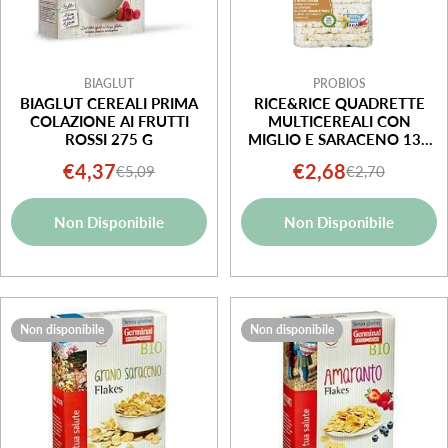
BIAGLUT
PROBIOS
BIAGLUT CEREALI PRIMA
RICE&RICE QUADRETTE
COLAZIONE AI FRUTTI
MULTICEREALI CON
ROSSI 275 G
MIGLIO E SARACENO 130
GSENZA LIEVITO
€4,37
€2,68
€5,09
€2,70
Prezzo
Prezzo
Prezzo
Prezzo
di
normale
di
normale
Non Disponibile
Non Disponibile
vendita
vendita
Non disponibile
Non disponibile