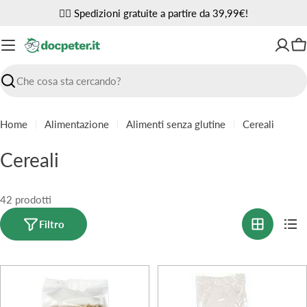
Vai
✌🏼 Spedizioni gratuite a partire da 39,99€!
al
contenuto
Ca
Ricerca
Home
Alimentazione
Alimenti senza glutine
Cereali
C
Cereali
o
l
42 prodotti
l
Filtro
e
z
i