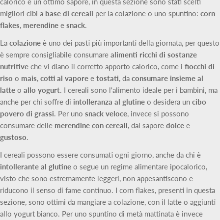
calorico e un ottimo sapore, in questa sezione sono stati scelti
migliori cibi a
base di cereali
per la colazione o uno spuntino:
corn
flakes
,
merendine
e
snack
.
La
colazione
è uno dei pasti più importanti della giornata, per questo
è sempre consigliabile consumare
alimenti ricchi di sostanze
nutritive
che vi diano il corretto apporto calorico, come i
fiocchi di
riso
o
mais
,
cotti al vapore
e
tostati
, da
consumare insieme al
latte
o
allo yogurt
. I cereali sono l'alimento ideale per i bambini, ma
anche per chi soffre di
intolleranza al glutine
o desidera un
cibo
povero di grassi
. Per uno
snack veloce
, invece si possono
consumare delle
merendine con cereali
, dal sapore
dolce
e
gustoso
.
I cereali possono essere consumati ogni giorno, anche da chi è
intollerante al glutine
o segue un regime alimentare ipocalorico,
visto che sono estremamente leggeri, non appesantiscono e
riducono il senso di fame continuo. I corn flakes, presenti in questa
sezione, sono ottimi da mangiare a colazione, con il latte o aggiunti
allo yogurt bianco. Per uno spuntino di metà mattinata è invece