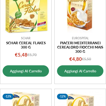
SCHAR
EUROSPITAL
SCHAR CEREAL FLAKES
PIACERI MEDITERRANEI
300 G
CEREALORO FIOCCHI MAIS
300 G
€5,48
€5,70
Prezzo
Prezzo
€4,80
€5,50
Prezzo
Prezzo
di
normale
di
normale
vendita
Aggiungi Al Carrello
Aggiungi Al Carrello
vendita
-12%
-12%