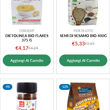
CEREALVIT
FIOR DI LOTO
DIETOLINEA BIO FLAKES
SEMI DI SESAMO BIO 400G
375 G
€5,33
€5,55
Prezzo
Prezzo
€4,17
€4,24
Prezzo
Prezzo
di
normale
di
normale
vendita
Aggiungi Al Carrello
Aggiungi Al Carrello
vendita
-4%
-12%