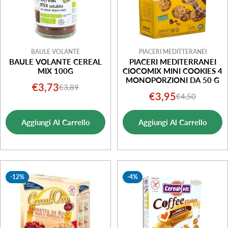
BAULE VOLANTE
PIACERI MEDITTERANEI
BAULE VOLANTE CEREAL
PIACERI MEDITERRANEI
MIX 100G
CIOCOMIX MINI COOKIES 4
MONOPORZIONI DA 50 G
€3,73
€3,89
Prezzo
Prezzo
€3,95
€4,50
Prezzo
Prezzo
di
normale
di
normale
vendita
Aggiungi Al Carrello
Aggiungi Al Carrello
vendita
-12%
-4%