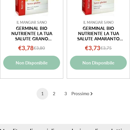
IL MANGIAR SANO
IL MANGIAR SANO
GERMINAL BIO
GERMINAL BIO
NUTRIENTE LA TUA
NUTRIENTE LA TUA
SALUTE GRANO
SALUTE AMARANTO
SARACENO FLAKES 200 G
FLAKES 200 G
€3,78
€3,73
€3,80
€3,75
Prezzo
Prezzo
Prezzo
Prezzo
di
normale
di
normale
Non Disponibile
Non Disponibile
vendita
vendita
1
2
3
Prossimo