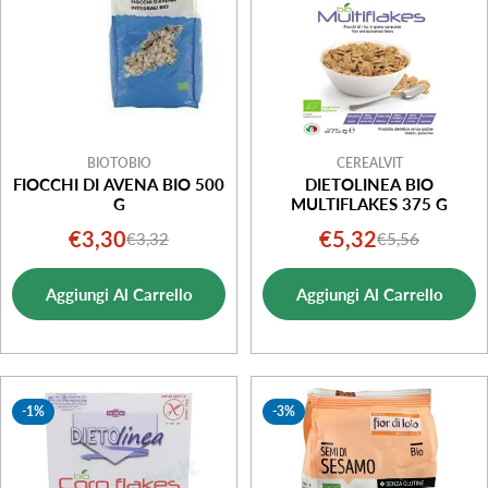
BIOTOBIO
CEREALVIT
FIOCCHI DI AVENA BIO 500
DIETOLINEA BIO
G
MULTIFLAKES 375 G
€3,30
€5,32
€3,32
€5,56
Prezzo
Prezzo
Prezzo
Prezzo
di
normale
di
normale
Aggiungi Al Carrello
Aggiungi Al Carrello
vendita
vendita
-1%
-3%