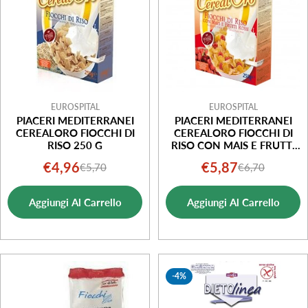
EUROSPITAL
EUROSPITAL
PIACERI MEDITERRANEI
PIACERI MEDITERRANEI
CEREALORO FIOCCHI DI
CEREALORO FIOCCHI DI
RISO 250 G
RISO CON MAIS E FRUTTI
ROSSI 250 G
€4,96
€5,87
€5,70
€6,70
Prezzo
Prezzo
Prezzo
Prezzo
di
normale
di
normale
Aggiungi Al Carrello
Aggiungi Al Carrello
vendita
vendita
-4%