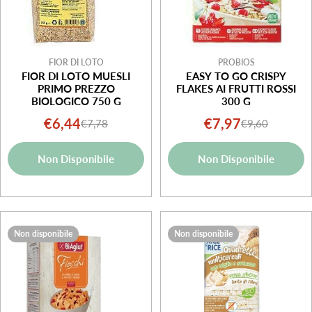
FIOR DI LOTO
PROBIOS
FIOR DI LOTO MUESLI
EASY TO GO CRISPY
PRIMO PREZZO
FLAKES AI FRUTTI ROSSI
BIOLOGICO 750 G
300 G
€6,44
€7,97
€7,78
€9,60
Prezzo
Prezzo
Prezzo
Prezzo
di
normale
di
normale
Non Disponibile
Non Disponibile
vendita
vendita
Non disponibile
Non disponibile