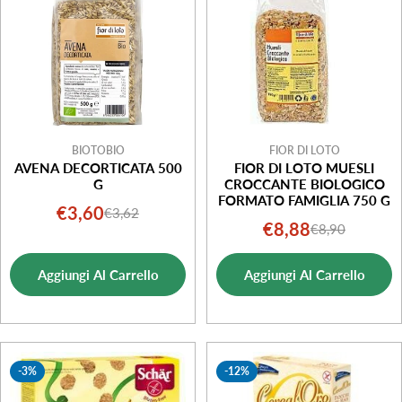
o
n
e
:
BIOTOBIO
FIOR DI LOTO
AVENA DECORTICATA 500
FIOR DI LOTO MUESLI
G
CROCCANTE BIOLOGICO
FORMATO FAMIGLIA 750 G
€3,60
€3,62
Prezzo
Prezzo
€8,88
€8,90
Prezzo
Prezzo
di
normale
di
normale
vendita
Aggiungi Al Carrello
Aggiungi Al Carrello
vendita
-3%
-12%