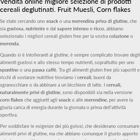
Vendita online migliore selezione di prodotti
cereali deglutinati. Fruit Muesli, Corn flakes
Se state cercando uno
snack
o una
merendina
priva di glutine
, che
sia
gustosa
,
nutriente
e dal
sapore intenso
e
ricco
, abbiamo
selezionato i migliori cereali gluten free per la vostra
colazione
o
merenda
.
Quando si è intolleranti al glutine, è sempre complicato trovare degli
alimenti gustosi e allo stesso tempo nutrienti, soprattutto per uno
spuntino
o una
pausa caffè
. Tra gli alimenti gluten free più saporiti e
ricchi di sostanze nutritive troviamo i
cereali
, buoni da
sgranocchiare o da abbinare a un bicchiere di latte. I
cereali,
naturalmente privi di glutine
, sono disponibili sia nella versione
corn flakes
che aggiunti agli
snack
o alle
merendine
, per avere la
giusta carica di energia durante la giornata o prima dell'attività
sportiva.
Per soddisfare le esigenze dei più golosi, che desiderano consumare
alimenti privi di glutine, ma che abbiano comunque il giusto apporto