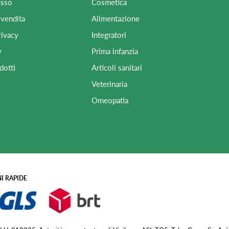
esso
Cosmetica
 vendita
Alimentazione
rivacy
Integratori
y
Prima infanzia
dotti
Articoli sanitari
Veterinaria
Omeopatia
I RAPIDE