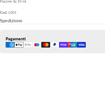
Flacone da 10 ml
Cod.
L001
Spedizione
Metodi
Pagamenti
di
pagamento