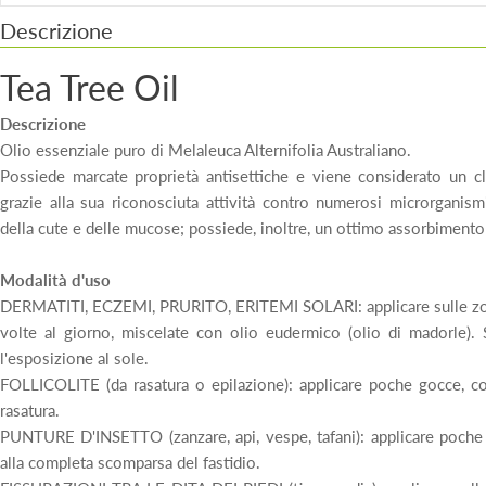
Descrizione
Tea Tree Oil
Descrizione
Olio essenziale puro di Melaleuca Alternifolia Australiano.
Possiede marcate proprietà antisettiche e viene considerato un cla
grazie alla sua riconosciuta attività contro numerosi microrganismi 
della cute e delle mucose; possiede, inoltre, un ottimo assorbimento e
Modalità d'uso
DERMATITI, ECZEMI, PRURITO, ERITEMI SOLARI: applicare sulle zon
volte al giorno, miscelate con olio eudermico (olio di madorle).
l'esposizione al sole.
FOLLICOLITE (da rasatura o epilazione): applicare poche gocce, co
rasatura.
PUNTURE D'INSETTO (zanzare, api, vespe, tafani): applicare poche g
alla completa scomparsa del fastidio.