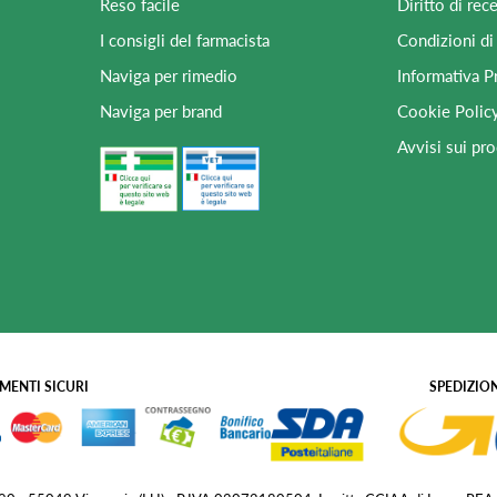
Reso facile
Diritto di rec
I consigli del farmacista
Condizioni di
Naviga per rimedio
Informativa P
Naviga per brand
Cookie Polic
Avvisi sui pro
MENTI SICURI
SPEDIZION