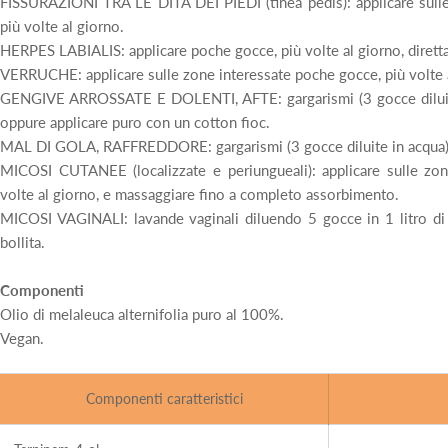
FISSURAZIONI TRA LE DITA DEI PIEDI (tinea pedis): applicare sull
più volte al giorno.
HERPES LABIALIS: applicare poche gocce, più volte al giorno, dirett
VERRUCHE: applicare sulle zone interessate poche gocce, più volte a
GENGIVE ARROSSATE E DOLENTI, AFTE: gargarismi (3 gocce diluite
oppure applicare puro con un cotton fioc.
MAL DI GOLA, RAFFREDDORE: gargarismi (3 gocce diluite in acqua) 
MICOSI CUTANEE (localizzate e periungueali): applicare sulle zon
volte al giorno, e massaggiare fino a completo assorbimento.
MICOSI VAGINALI: lavande vaginali diluendo 5 gocce in 1 litro di
bollita.
Componenti
Olio di melaleuca alternifolia puro al 100%.
Vegan.
Componenti caratteristici