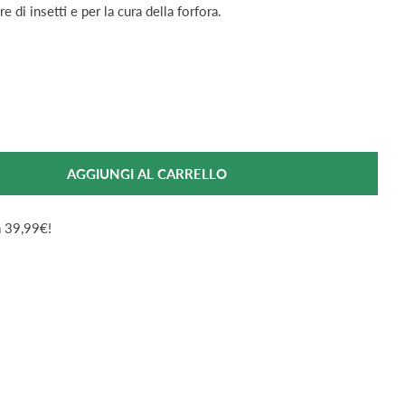
re di insetti e per la cura della forfora.
AGGIUNGI AL CARRELLO
er Named Tea Tree Oil Olio Essenziale Per Uso Esterno 
ntità Per Named Tea Tree Oil Olio Essenziale Per Uso 
da 39,99€!