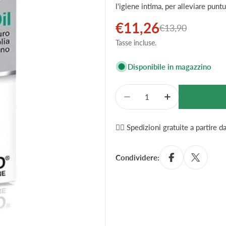
l'igiene intima, per alleviare puntu
€11,26
Prezzo
Prezzo
€13,90
Tasse incluse.
di
normale
vendita
Disponibile in magazzino
Quantità
Diminuisci La Quantità P
Aumenta La Qua
✌🏼 Spedizioni gratuite a partire 
Condividere: