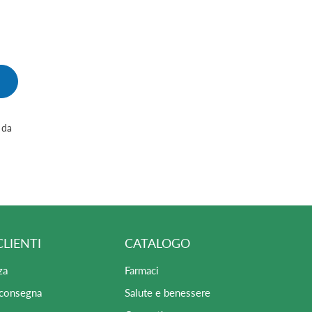
 da
CLIENTI
CATALOGO
za
Farmaci
 consegna
Salute e benessere