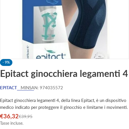
-
9%
Epitact ginocchiera legamenti 4
EPITACT
MINSAN:
974035572
Epitact ginocchiera legamenti 4, della linea Epitact, è un dispositivo
medico indicato per proteggere il ginocchio e limitarne i movimenti.
€36,32
Prezzo
Prezzo
€39,95
di
normale
Tasse incluse.