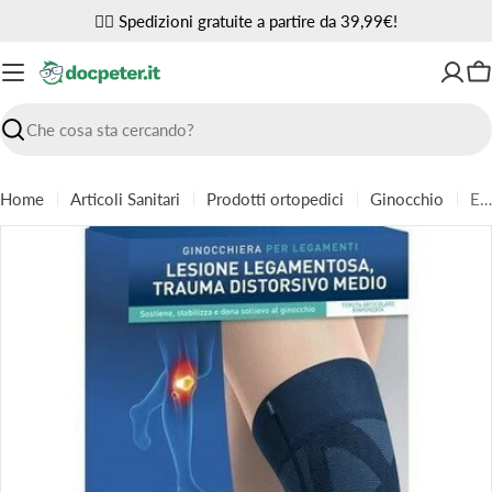
Vai
✌🏼 Spedizioni gratuite a partire da 39,99€!
al
contenuto
Ca
Ricerca
Home
Articoli Sanitari
Prodotti ortopedici
Ginocchio
Epitact ginocchiera legamenti
Passa
alle
informazioni
sul
prodotto
Apri supporto 0 in modalità modale