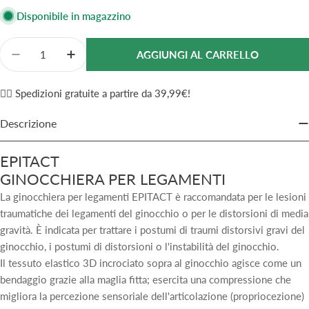
vendita
Disponibile in magazzino
Quantità
AGGIUNGI AL CARRELLO
Diminuisci La Quantità Per Epitact Ginocchiera Lega
Aumenta La Quantità Per Epitact Ginocchi
✌🏼 Spedizioni gratuite a partire da 39,99€!
Descrizione
EPITACT
GINOCCHIERA PER LEGAMENTI
La ginocchiera per legamenti EPITACT è raccomandata per le lesioni
traumatiche dei legamenti del ginocchio o per le distorsioni di media
gravità. È indicata per trattare i postumi di traumi distorsivi gravi del
ginocchio, i postumi di distorsioni o l'instabilità del ginocchio.
Il tessuto elastico 3D incrociato sopra al ginocchio agisce come un
bendaggio grazie alla maglia fitta; esercita una compressione che
migliora la percezione sensoriale dell'articolazione (propriocezione)