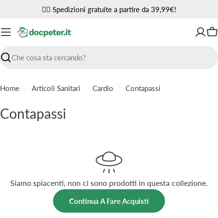
Vai
✌🏼 Spedizioni gratuite a partire da 39,99€!
al
contenuto
Ca
Ricerca
Home
Articoli Sanitari
Cardio
Contapassi
C
Contapassi
o
l
l
e
Siamo spiacenti, non ci sono prodotti in questa collezione.
z
Continua A Fare Acquisti
i