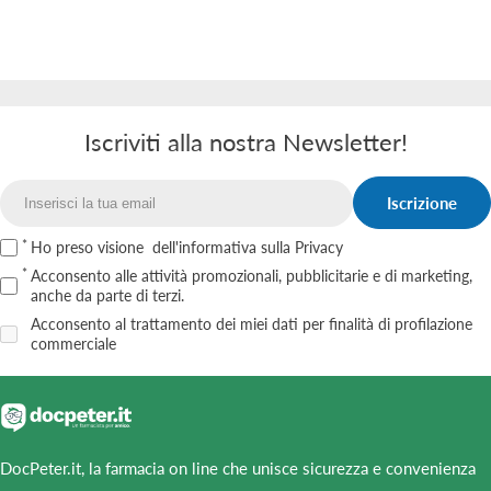
o
n
e
:
Iscriviti alla nostra Newsletter!
Iscrizione
Email
Ho preso visione
dell'informativa sulla Privacy
Acconsento alle attività promozionali, pubblicitarie e di marketing,
anche da parte di terzi.
Acconsento al trattamento dei miei dati per finalità di profilazione
commerciale
DocPeter.it, la farmacia on line che unisce sicurezza e convenienza