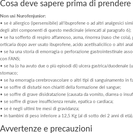
Cosa deve sapere prima di prendere 
Non usi Nurofenjunior:
• se è allergico (ipersensibile) all'ibuprofene o ad altri analgesici sim
degli altri componenti di questo medicinale (elencati al paragrafo 6);
• se ha sofferto di respiro affannoso, asma, rinorrea (naso che cola),
orticaria dopo aver usato ibuprofene, acido acetilsalicilico o altri ana
• se ha una storia di emorragia o perforazione gastrointestinale asso
con FANS;
• se ha (o ha avuto due o più episodi di) ulcera gastrica/duodenale (
stomaco;
• se ha emorragia cerebrovascolare o altri tipi di sanguinamento in fa
• se soffre di disturbi non chiariti della formazione del sangue;
• se soffre di grave disidratazione (causata da vomito, diarrea o insuf
• se soffre di grave insufficienza renale, epatica o cardiaca;
• se è negli ultimi tre mesi di gravidanza;
• in bambini di peso inferiore a 12,5 Kg (al di sotto dei 2 anni di età)
Avvertenze e precauzioni