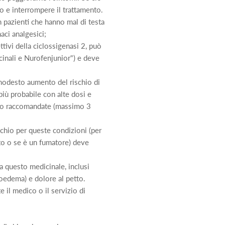
co e interrompere il trattamento.
 pazienti che hanno mal di testa
aci analgesici;
ttivi della ciclossigenasi 2, può
cinali e Nurofenjunior") e deve
odesto aumento del rischio di
 più probabile con alte dosi e
ento raccomandate (massimo 3
schio per queste condizioni (per
to o se è un fumatore) deve
a questo medicinale, inclusi
ioedema) e dolore al petto.
il medico o il servizio di