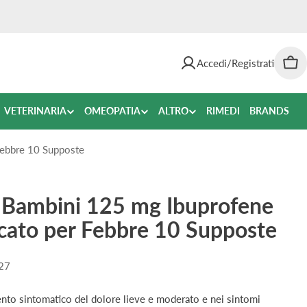
Accedi/Registrati
Car
VETERINARIA
OMEOPATIA
ALTRO
RIMEDI
BRANDS
Febbre 10 Supposte
 Bambini 125 mg Ibuprofene
icato per Febbre 10 Supposte
27
ento sintomatico del dolore lieve e moderato e nei sintomi