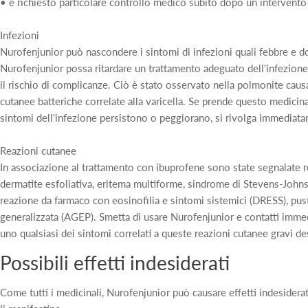
• è richiesto particolare controllo medico subito dopo un intervento
Infezioni
Nurofenjunior può nascondere i sintomi di infezioni quali febbre e d
Nurofenjunior possa ritardare un trattamento adeguato dell'infezion
il rischio di complicanze. Ciò è stato osservato nella polmonite causa
cutanee batteriche correlate alla varicella. Se prende questo medicin
sintomi dell'infezione persistono o peggiorano, si rivolga immediat
Reazioni cutanee
In associazione al trattamento con ibuprofene sono state segnalate re
dermatite esfoliativa, eritema multiforme, sindrome di Stevens-Johns
reazione da farmaco con eosinofilia e sintomi sistemici (DRESS), pus
generalizzata (AGEP). Smetta di usare Nurofenjunior e contatti imme
uno qualsiasi dei sintomi correlati a queste reazioni cutanee gravi des
Possibili effetti indesiderati
Come tutti i medicinali, Nurofenjunior può causare effetti indesidera