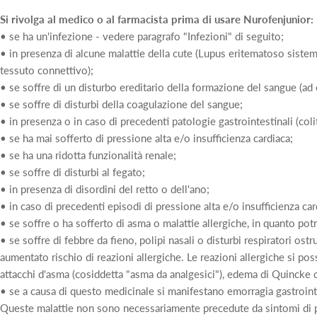
Si rivolga al medico o al farmacista prima di usare Nurofenjunior:
• se ha un'infezione - vedere paragrafo "Infezioni" di seguito;
• in presenza di alcune malattie della cute (Lupus eritematoso sistem
tessuto connettivo);
• se soffre di un disturbo ereditario della formazione del sangue (ad e
• se soffre di disturbi della coagulazione del sangue;
• in presenza o in caso di precedenti patologie gastrointestinali (co
• se ha mai sofferto di pressione alta e/o insufficienza cardiaca;
• se ha una ridotta funzionalità renale;
• se soffre di disturbi al fegato;
• in presenza di disordini del retto o dell'ano;
• in caso di precedenti episodi di pressione alta e/o insufficienza car
• se soffre o ha sofferto di asma o malattie allergiche, in quanto po
• se soffre di febbre da fieno, polipi nasali o disturbi respiratori ostru
aumentato rischio di reazioni allergiche. Le reazioni allergiche si p
attacchi d'asma (cosiddetta "asma da analgesici"), edema di Quincke o
• se a causa di questo medicinale si manifestano emorragia gastrointe
Queste malattie non sono necessariamente precedute da sintomi di 