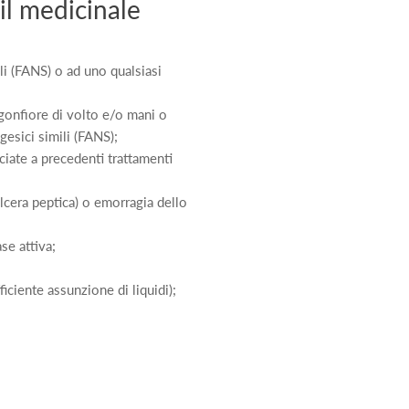
il medicinale
ili (FANS) o ad uno qualsiasi
 gonfiore di volto e/o mani o
lgesici simili (FANS);
ciate a precedenti trattamenti
ulcera peptica) o emorragia dello
se attiva;
ficiente assunzione di liquidi);
.