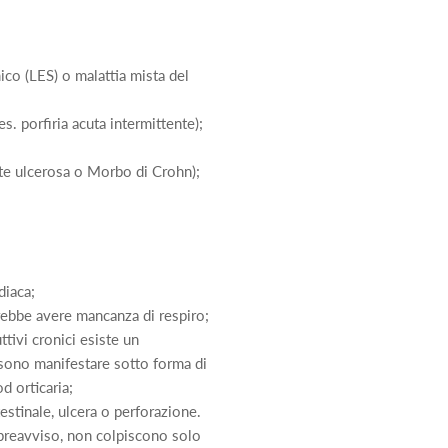
ico (LES) o malattia mista del
s. porfiria acuta intermittente);
lite ulcerosa o Morbo di Crohn);
diaca;
trebbe avere mancanza di respiro;
ttivi cronici esiste un
ossono manifestare sotto forma di
d orticaria;
stinale, ulcera o perforazione.
preavviso, non colpiscono solo