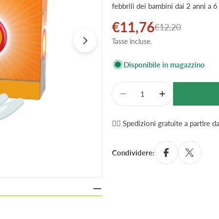
febbrili dei bambini dai 2 anni a 6
€11,76
Prezzo
Prezzo
€12,20
Tasse incluse.
di
normale
Apri supporto 1 in modalità modale
vendita
Disponibile in magazzino
Quantità
Diminuisci La Quantità 
Aumenta La Qu
✌🏼 Spedizioni gratuite a partire 
Condividere: