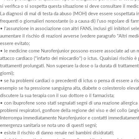
si verifica o si sospetta questa situazione si deve consultare il medi
La diagnosi di mal di testa da abuso (MOH) deve essere sospettata in
frequenti o giornalieri nonostante (o a causa di) l'uso regolare di farm
• l'assunzione in associazione con altri FANS, inclusi gli inibitori sele
aumentare il rischio di reazioni avverse (vedere paragrafo "Altri medi
essere evitato;
• le medicine come Nurofenjunior possono essere associate ad un m
attacco cardiaco ("infarto del miocardio") o ictus. Qualsiasi rischio è
trattamenti prolungati. Non superare la dose o la durata di trattam
giorni);
• se ha problemi cardiaci o precedenti di ictus o pensa di essere a ri
esempio se ha pressione sanguigna alta, diabete o colesterolo eleva
discutere la sua terapia con il suo dottore o il farmacista;
• con ibuprofene sono stati segnalati segni di una reazione allergica 
problemi respiratori, gonfiore della regione del viso e del collo (ang
Interrompa immediatamente Nurofenjunior e contatti immediatamente 
emergenza sanitaria se nota uno di questi segni;
• esiste il rischio di danno renale nei bambini disidratati;