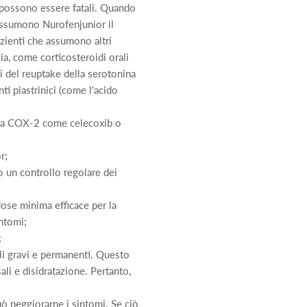
e possono essere fatali. Quando
 assumono Nurofenjunior il
zienti che assumono altri
a, come corticosteroidi orali
vi del reuptake della serotonina
ti piastrinici (come l'acido
della COX-2 come celecoxib o
r;
o un controllo regolare dei
dose minima efficace per la
intomi;
;
ali gravi e permanenti. Questo
ali e disidratazione. Pertanto,
può peggiorarne i sintomi. Se ciò