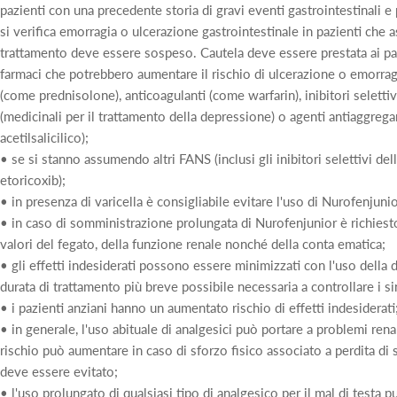
pazienti con una precedente storia di gravi eventi gastrointestinali 
si verifica emorragia o ulcerazione gastrointestinale in pazienti che
trattamento deve essere sospeso. Cautela deve essere prestata ai pa
farmaci che potrebbero aumentare il rischio di ulcerazione o emorragi
(come prednisolone), anticoagulanti (come warfarin), inibitori seletti
(medicinali per il trattamento della depressione) o agenti antiaggregan
acetilsalicilico);
• se si stanno assumendo altri FANS (inclusi gli inibitori selettivi 
etoricoxib);
• in presenza di varicella è consigliabile evitare l'uso di Nurofenjunio
• in caso di somministrazione prolungata di Nurofenjunior è richiest
valori del fegato, della funzione renale nonché della conta ematica;
• gli effetti indesiderati possono essere minimizzati con l'uso della 
durata di trattamento più breve possibile necessaria a controllare i s
• i pazienti anziani hanno un aumentato rischio di effetti indesiderati
• in generale, l'uso abituale di analgesici può portare a problemi ren
rischio può aumentare in caso di sforzo fisico associato a perdita di s
deve essere evitato;
• l'uso prolungato di qualsiasi tipo di analgesico per il mal di testa 