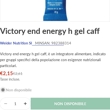
Victory end energy h gel caff
Weider Nutrition Sl
MINSAN:
982388314
Victory end energy h gel caff, è un integratore alimentare, indicato
per gruppi specifici della popolazione con esigenze nutrizionali
particolari.
€2,15
Prezzo
Prezzo
€2,61
di
normale
Tasse incluse.
vendita
Non disponibile
Quantità
NON DISPONIBILE
Diminuisci La Quantità Per Victory End Energy H Gel
Aumenta La Quantità Per Victory End Ener