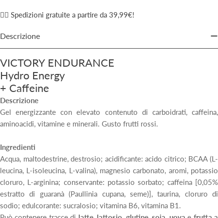
✌🏼 Spedizioni gratuite a partire da 39,99€!
Descrizione
VICTORY ENDURANCE
Hydro Energy
+ Caffeine
Descrizione
Gel energizzante con elevato contenuto di carboidrati, caffeina,
aminoacidi, vitamine e minerali. Gusto frutti rossi.
Ingredienti
Acqua, maltodestrine, destrosio; acidificante: acido citrico; BCAA (L-
leucina, L-isoleucina, L-valina), magnesio carbonato, aromi, potassio
cloruro, L-arginina; conservante: potassio sorbato; caffeina [0,05%
estratto di guaranà (Paullinia cupana, seme)], taurina, cloruro di
sodio; edulcorante: sucralosio; vitamina B6, vitamina B1.
Può contenere tracce di
latte
,
lattosio
,
glutine
,
soia
,
uova
e
frutta 