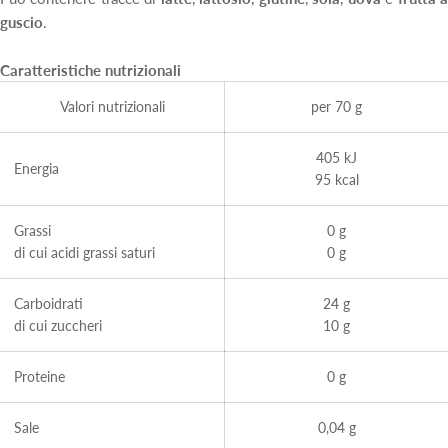
guscio
.
Caratteristiche nutrizionali
Valori nutrizionali
per 70 g
405 kJ
Energia
95 kcal
Grassi
0 g
di cui acidi grassi saturi
0 g
Carboidrati
24 g
di cui zuccheri
10 g
Proteine
0 g
Sale
0,04 g