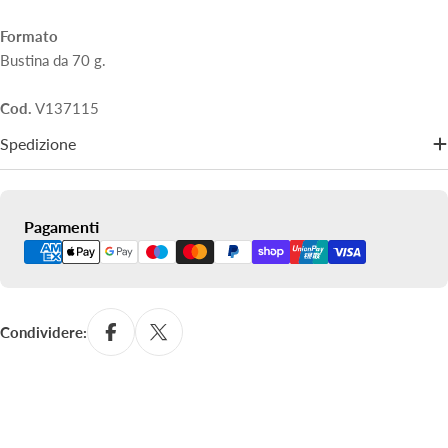
Formato
Bustina da 70 g.
Cod.
V137115
Spedizione
Metodi
Pagamenti
di
pagamento
Condividere: