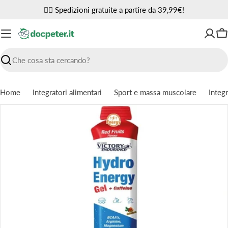
Vai
✌🏼 Spedizioni gratuite a partire da 39,99€!
al
contenuto
Ca
Ricerca
Home
Integratori alimentari
Sport e massa muscolare
Integr
Passa
alle
informazioni
sul
prodotto
Apri supporto 0 in modalità modale